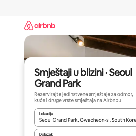
Prijeđi
na
sadržaj
Smještaji u blizini · Seoul
Grand Park
Rezervirajte jedinstvene smještaje za odmor,
kuće i druge vrste smještaja na Airbnbu
Lokacija
Kada budu dostupni rezultati, moći ćete ih pregle
Dolazak