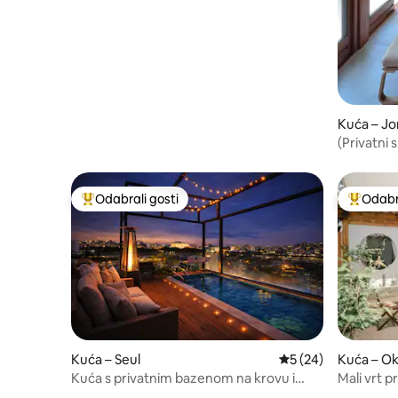
Kuća – J
(Privatni
#Palača 
Gwangh
Odabrali gosti
Odabra
Među najviše rangiranima s oznakom „Odabrali gosti”
Među naj
Kuća – Seul
Prosječna ocjena: 5/
5 (24)
Kuća – O
Kuća s privatnim bazenom na krovu i
Mali vrt p
pogledom na rijeku Han, Hongdae
uličica, 