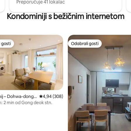
Preporučuje 41 lokalac
Kondominiji s bežičnim internetom
 gosti
Odabrali gosti
 gosti
Odabrali gosti
, recenzija: 183
ij – Dohwa-dong,
Prosječna ocjena: 4,94/5, recenzija: 308
4,94 (308)
: 2 min od Gong deok stn.