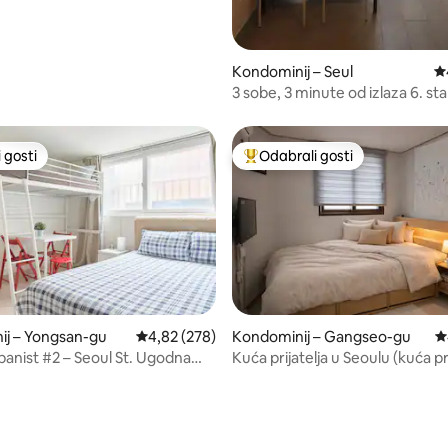
Kondominij – Seul
Pr
3 sobe, 3 minute od izlaza 6. st
Hongik University
 gosti
Odabrali gosti
 gosti
Među najviše rangiranima s oz
ij – Yongsan-gu
Prosječna ocjena: 4,82/5, recenzija: 278
4,82 (278)
Kondominij – Gangseo-gu
P
anist #2 – Seoul St. Ugodna
Kuća prijatelja u Seoulu (kuća pri
 osobe
Seoulu.)