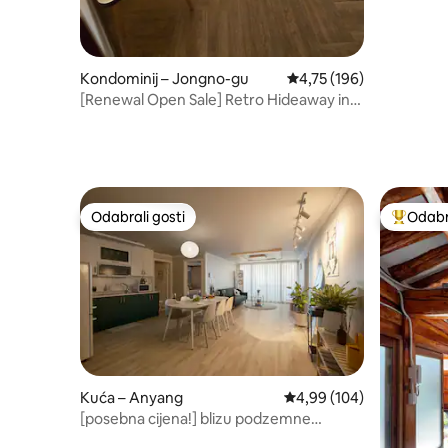
Kondominij – Jongno-gu
Prosječna ocjena: 4,75/5
4,75 (196)
[Renewal Open Sale] Retro Hideaway in
서촌
Odabrali gosti
Odabra
Odabrali gosti
Među naj
Kuća – Anyang
Prosječna ocjena: 4,99/5
4,99 (104)
[posebna cijena!] blizu podzemne
željeznice/3 sobe 5 kreveta