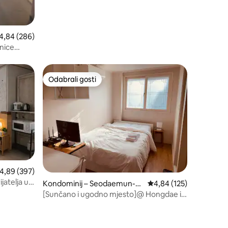
osječna ocjena: 4,84/5, recenzija: 286
4,84 (286)
anice
Odabrali gosti
nakom „Odabrali gosti”
Odabrali gosti
rosječna ocjena: 4,89/5, recenzija: 397
4,89 (397)
jatelja u
Kondominij – Seodaemun-g
Prosječna ocjena: 4,84/
4,84 (125)
u
[Sunčano i ugodno mjesto]@ Hongdae i
Yeonnamdong