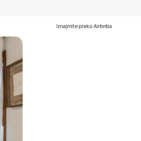
Iznajmite preko Airbnba
li prelaskom prstom po zaslonu.