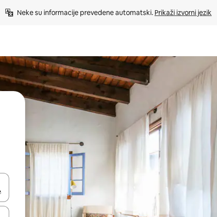
Neke su informacije prevedene automatski. 
Prikaži izvorni jezik
dati koristeći se strelicama prema gore i prema dolje, kao i dodirom i