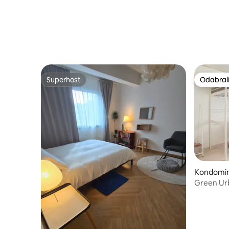
Superhost
Odabrali
Superhost
Odabrali
Kondomin
Green Urb
kuća za 3