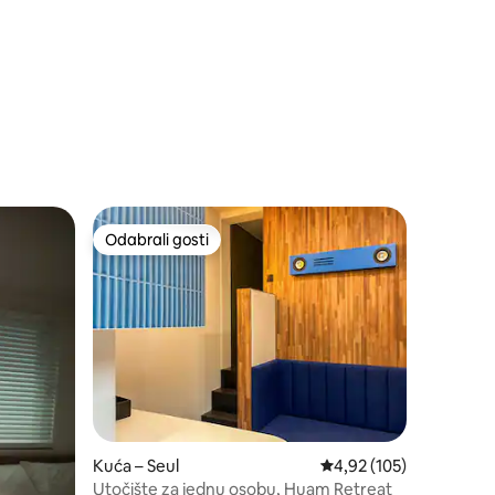
Odabrali gosti
nakom „Odabrali gosti”
Odabrali gosti
Kuća – Seul
Prosječna ocjena: 4,92/
4,92 (105)
Utočište za jednu osobu, Huam Retreat