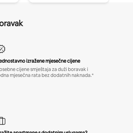
boravak
ednostavno izražene mjesečne cijene
osebne cijene smještaja za duži boravak i
edna mjesečna rata bez dodatnih naknada.*
ražite apartmane s dodatnim uslugama?