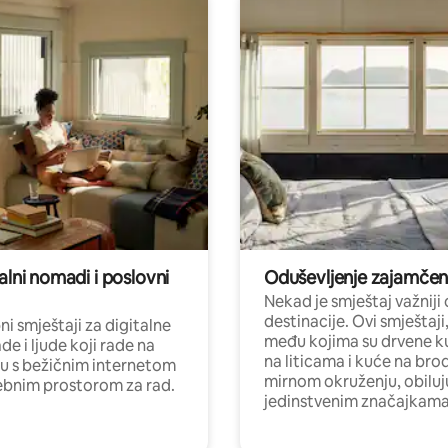
alni nomadi i poslovni
Oduševljenje zajamče
Nekad je smještaj važniji
destinacije. Ovi smještaji
i smještaji za digitalne
među kojima su drvene k
e i ljude koji rade na
na liticama i kuće na bro
nu s bežičnim internetom
mirnom okruženju, obiluj
ebnim prostorom za rad.
jedinstvenim značajkama