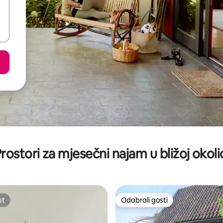
rostori za mjesečni najam u bližoj okoli
st
Odabrali gosti
st
Odabrali gosti