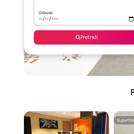
Odlazak
Pretraži
P
Superho
Superho