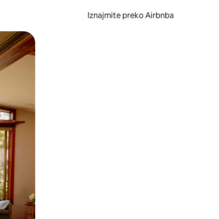
Iznajmite preko Airbnba
li prelaskom prstom po zaslonu.