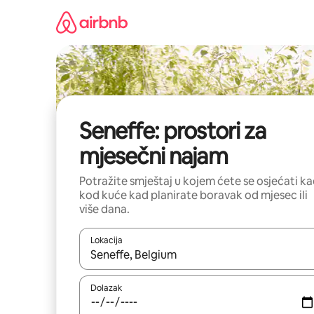
Prijeđi
na
sadržaj
Seneffe: prostori za
mjesečni najam
Potražite smještaj u kojem ćete se osjećati k
kod kuće kad planirate boravak od mjesec ili
više dana.
Lokacija
Kada budu dostupni rezultati, moći ćete ih pregle
Dolazak