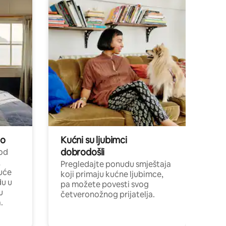
no
Kućni su ljubimci
dobrodošli
 od
,
Pregledajte ponudu smještaja
uće
koji primaju kućne ljubimce,
du u
pa možete povesti svog
u
četveronožnog prijatelja.
.