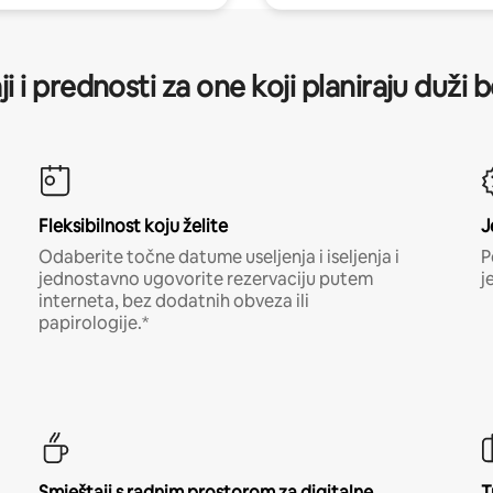
ji i prednosti za one koji planiraju duži 
Fleksibilnost koju želite
J
Odaberite točne datume useljenja i iseljenja i
P
jednostavno ugovorite rezervaciju putem
j
interneta, bez dodatnih obveza ili
papirologije.*
Smještaji s radnim prostorom za digitalne
T