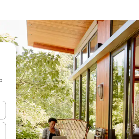
ao
dati koristeći se strelicama prema gore i prema dolje, kao i dodirom i