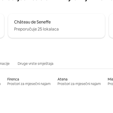
Château de Seneffe
Preporučuje 25 lokalaca
inacije
Druge vrste smještaja
Firenca
Atena
Mi
m
Prostori za mjesečni najam
Prostori za mjesečni najam
Pro