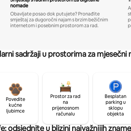
nomade
A
Obavljate posao dok putujete? Pronađite
s
smještaj za dugoročni najam s brzim bežičnim
p
internetom i posebnim prostorom za rad.
p
arni sadržaji u prostorima za mjesečni
Prostor za rad
Besplatan
Povedite
na
parking u
kućne
prijenosnom
sklopu
ljubimce
računalu
objekta
e: odsjednite u blizini najvažnijih zname