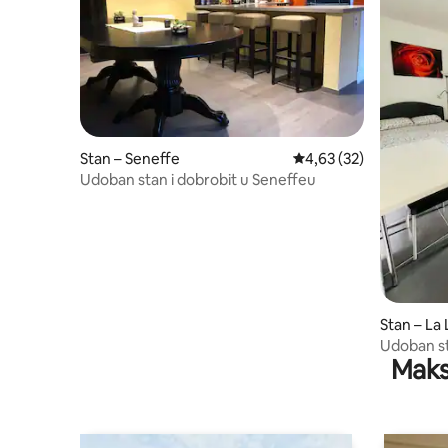
Stan – Seneffe
Prosječna ocjena: 4,63/
4,63 (32)
Udoban stan i dobrobit u Seneffeu
Stan – La
Udoban stu
Maks