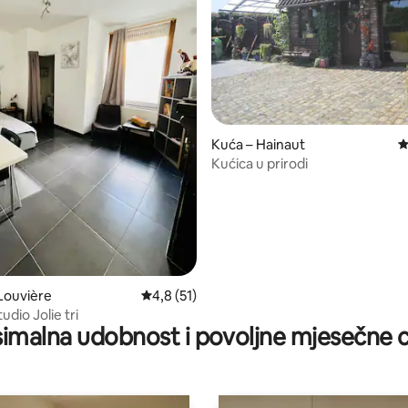
5, recenzija: 32
Kuća – Hainaut
P
Kućica u prirodi
 Louvière
Prosječna ocjena: 4,8/5, recenzija: 51
4,8 (51)
dio Jolie tri
imalna udobnost i povoljne mjesečne c