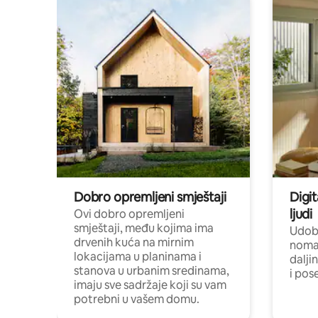
Dobro opremljeni smještaji
Digit
ljudi
Ovi dobro opremljeni
smještaji, među kojima ima
Udobn
drvenih kuća na mirnim
nomad
lokacijama u planinama i
dalji
stanova u urbanim sredinama,
i pos
imaju sve sadržaje koji su vam
potrebni u vašem domu.