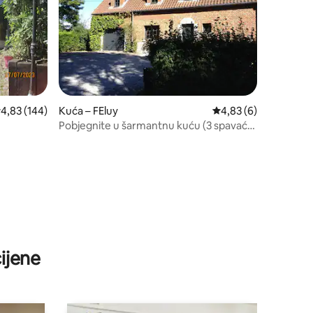
rosječna ocjena: 4,83/5, recenzija: 144
4,83 (144)
Kuća – FEluy
Prosječna ocjena: 4,8
4,83 (6)
Pobjegnite u šarmantnu kuću (3 spavaće
sobe - 7 gostiju)
ijene