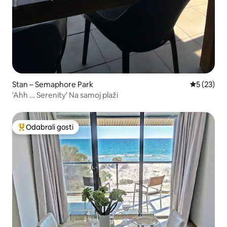
Stan – Semaphore Park
Prosječna 
5 (23)
'Ahh … Serenity' Na samoj plaži
Odabrali gosti
Među najviše rangiranima s oznakom „Odabrali gosti”