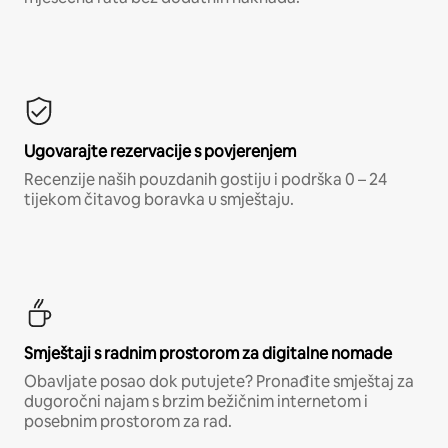
Ugovarajte rezervacije s povjerenjem
Recenzije naših pouzdanih gostiju i podrška 0 – 24
tijekom čitavog boravka u smještaju.
Smještaji s radnim prostorom za digitalne nomade
Obavljate posao dok putujete? Pronađite smještaj za
dugoročni najam s brzim bežičnim internetom i
posebnim prostorom za rad.