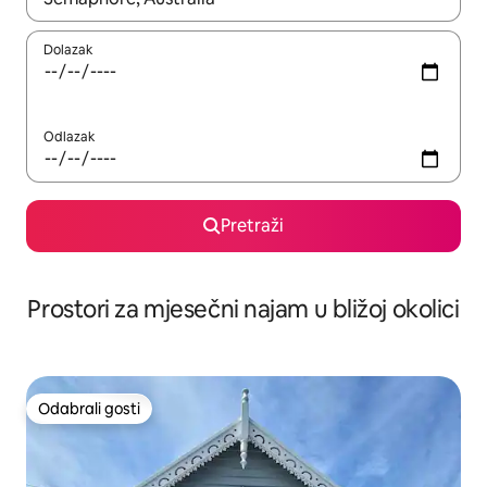
Dolazak
Odlazak
Pretraži
Prostori za mjesečni najam u bližoj okolici
Odabrali gosti
Odabrali gosti