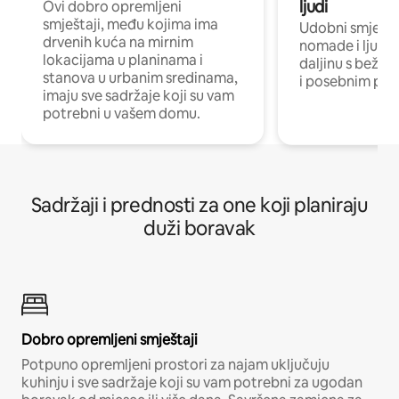
ljudi
Ovi dobro opremljeni
smještaji, među kojima ima
Udobni smještaj
drvenih kuća na mirnim
nomade i ljude 
lokacijama u planinama i
daljinu s bežič
stanova u urbanim sredinama,
i posebnim pro
imaju sve sadržaje koji su vam
potrebni u vašem domu.
Sadržaji i prednosti za one koji planiraju
duži boravak
Dobro opremljeni smještaji
Potpuno opremljeni prostori za najam uključuju
kuhinju i sve sadržaje koji su vam potrebni za ugodan