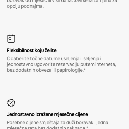
boravak od mjesec ili više dana. Savršena zamjena za
opciju podnajma.
Fleksibilnost koju želite
Odaberite točne datume useljenja i iseljenja i
jednostavno ugovorite rezervaciju putem interneta,
bez dodatnih obveza ili papirologije.*
Jednostavno izražene mjesečne cijene
Posebne cijene smještaja za duži boravak i jedna
mjesečna rata bez dodatnih naknada.*