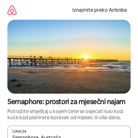
Prijeđi
na
Iznajmite preko Airbnba
sadržaj
Semaphore: prostori za mjesečni najam
Potražite smještaj u kojem ćete se osjećati kao kod
kuće kad planirate boravak od mjesec ili više dana.
Lokacija
Kada budu dostupni rezultati, moći ćete ih pregledati koristeći