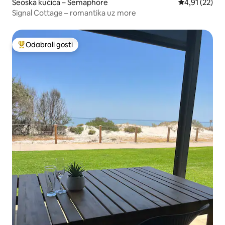
Seoska kućica – Semaphore
Prosječna ocje
4,91 (22)
Signal Cottage – romantika uz more
Odabrali gosti
Među najviše rangiranima s oznakom „Odabrali gosti”