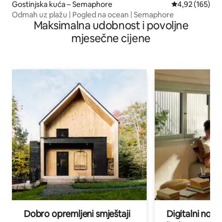
Gostinjska kuća – Semaphore
Prosječna ocjen
4,92 (165)
Odmah uz plažu | Pogled na ocean | Semaphore
Maksimalna udobnost i povoljne
mjesečne cijene
Dobro opremljeni smještaji
Digitalni noma