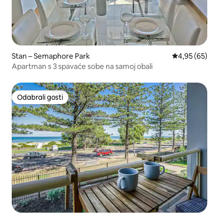
Stan – Semaphore Park
Prosječna ocje
4,95 (65)
Apartman s 3 spavaće sobe na samoj obali
Odabrali gosti
Odabrali gosti