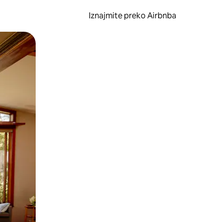
Iznajmite preko Airbnba
li prelaskom prstom po zaslonu.