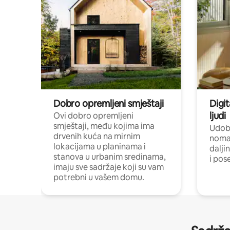
Dobro opremljeni smještaji
Digit
ljudi
Ovi dobro opremljeni
smještaji, među kojima ima
Udobn
drvenih kuća na mirnim
nomad
lokacijama u planinama i
dalji
stanova u urbanim sredinama,
i pos
imaju sve sadržaje koji su vam
potrebni u vašem domu.