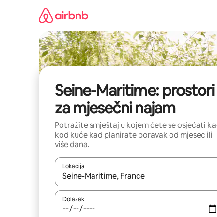
Prijeđi
na
sadržaj
Seine-Maritime: prostori
za mjesečni najam
Potražite smještaj u kojem ćete se osjećati k
kod kuće kad planirate boravak od mjesec ili
više dana.
Lokacija
Kada budu dostupni rezultati, moći ćete ih pregle
Dolazak