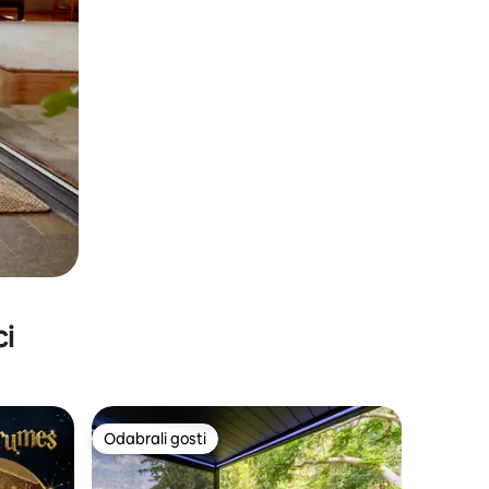
ci
Odabrali gosti
nakom „Odabrali gosti”
Odabrali gosti