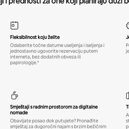
ji i prednosti za one koji planiraju duži 
Fleksibilnost koju želite
J
Odaberite točne datume useljenja i iseljenja i
P
jednostavno ugovorite rezervaciju putem
j
interneta, bez dodatnih obveza ili
papirologije.*
Smještaji s radnim prostorom za digitalne
T
nomade
A
Obavljate posao dok putujete? Pronađite
s
smještaj za dugoročni najam s brzim bežičnim
p