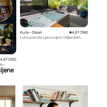
Kuća – Oissel
Prosječna ocjena: 4,97/
4,97 (198)
Luksuzna vila s jacuzzijem i bilijarskim
stolom
rosječna ocjena: 4,97/5, recenzija: 100
4,97 (100)
le –
ijene