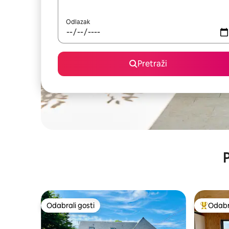
Odlazak
Pretraži
P
Odabrali gosti
Odabra
Odabrali gosti
Među naj