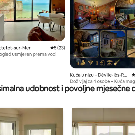
, recenzija: 182
ttetot-sur-Mer
Prosječna ocjena: 5/5, recenzija: 23
5 (23)
ogled usmjeren prema vodi
Kuća u nizu – Déville-lès-Rou
P
en
Doživljaj za 4 osobe – Kuća mag
imalna udobnost i povoljne mjesečne c