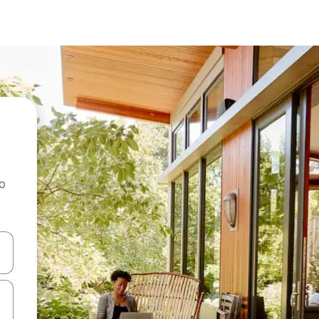
ao
dati koristeći se strelicama prema gore i prema dolje, kao i dodirom i