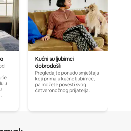
no
Kućni su ljubimci
dobrodošli
 od
,
Pregledajte ponudu smještaja
uće
koji primaju kućne ljubimce,
du u
pa možete povesti svog
u
četveronožnog prijatelja.
.