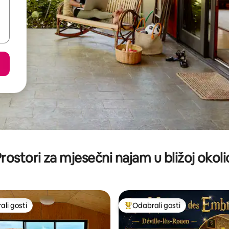
rostori za mjesečni najam u bližoj okoli
li gosti
Odabrali gosti
više rangiranima s oznakom „Odabrali gosti”
Među najviše rangiranima s oz