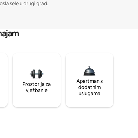
osla sele u drugi grad.
 najam
Apartman s
Prostorija za
dodatnim
vježbanje
uslugama