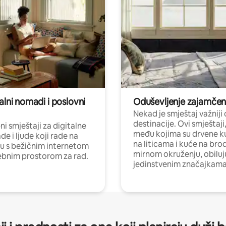
alni nomadi i poslovni
Oduševljenje zajamče
Nekad je smještaj važniji
destinacije. Ovi smještaji
i smještaji za digitalne
među kojima su drvene k
e i ljude koji rade na
na liticama i kuće na bro
nu s bežičnim internetom
mirnom okruženju, obiluj
ebnim prostorom za rad.
jedinstvenim značajkama