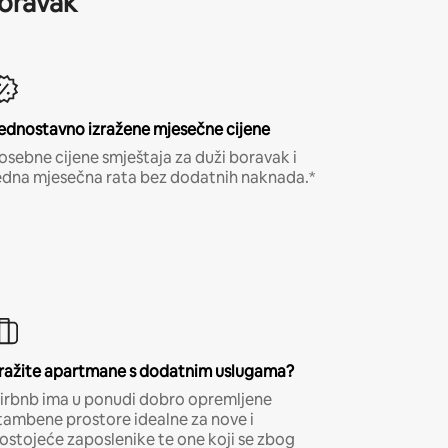
boravak
ednostavno izražene mjesečne cijene
osebne cijene smještaja za duži boravak i
edna mjesečna rata bez dodatnih naknada.*
ražite apartmane s dodatnim uslugama?
irbnb ima u ponudi dobro opremljene
tambene prostore idealne za nove i
ostojeće zaposlenike te one koji se zbog