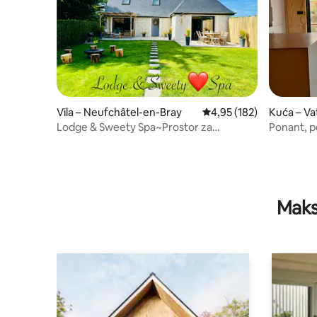
Vila – Neufchâtel-en-Bray
Prosječna ocjena: 4,95/5
4,95 (182)
Kuća – Va
Lodge & Sweety Spa~Prostor za
Ponant, p
wellness~Kino~Roštilj
Maks