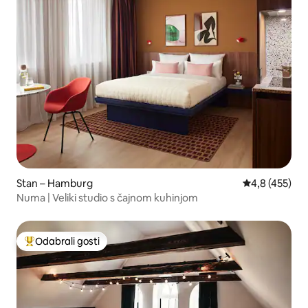
Stan – Hamburg
Prosječna ocje
4,8 (455)
Numa | Veliki studio s čajnom kuhinjom
Odabrali gosti
Među najviše rangiranima s oznakom „Odabrali gosti”