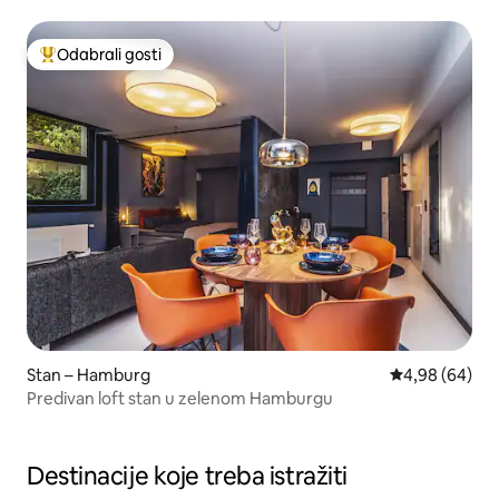
Odabrali gosti
Među najviše rangiranima s oznakom „Odabrali gosti”
Stan – Hamburg
Prosječna ocje
4,98 (64)
Predivan loft stan u zelenom Hamburgu
Destinacije koje treba istražiti