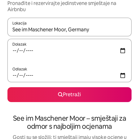
Pronađite i rezervirajte jedinstvene smještaje na
Airbnbu
Lokacija
Kada budu dostupni rezultati, moći ćete ih pregledati koristeći
Dolazak
Odlazak
Pretraži
See im Maschener Moor – smještaji za
odmor s najboljim ocjenama
Gosti su se složili: ti smještaji imaju visoke ocjene u