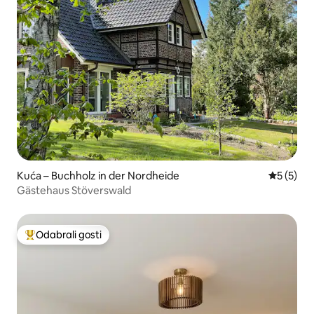
Kuća – Buchholz in der Nordheide
Prosječna
5 (5)
Gästehaus Stöverswald
Odabrali gosti
Među najviše rangiranima s oznakom „Odabrali gosti”