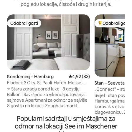
pogledu lokacije, čistoće i drugih kriterija.
Odabrali gosti
Odabrali gosti
Odabrali gosti
Među najviše ran
Kondominij – Hamburg
Prosječna ocjena: 4,92/5, recen
4,92 (83)
Elbdock 3 City-St.Pauli-Hafen-Messe-
Stan – Seevetal
Suite do 8 osoba
⭐ Stara zgrada pored luke | 8 gostiju |
„Connect” – stan k
Balkon | Savršeno za vikend-putovanja i
Svijetli stan površ
sajmove Apartmani za odmor za najviše
Hamburga ima jeda
8 gostiju na lokaciji Zeughausmarkt.
boravak s otvore
Povijesni šarm iz 1890. u kombinaciji s
blagovaonicu, 2 s
modernim dizajnom. 3 spavaće sobe,
Popularni sadržaji u smještajima za
krevetom dimenzij
kauč na razvlačenje u dnevnom boravku,
kupaonicu (uklj. Su
odmor na lokaciji See im Maschener
kupaonica + WC za goste, potpuno
goste i južna/zapadna te