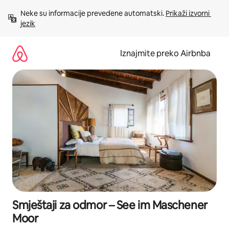
Prijeđi
Neke su informacije prevedene automatski. 
Prikaži izvorni 
na
jezik
sadržaj
Iznajmite preko Airbnba
Smještaji za odmor – See im Maschener
Moor