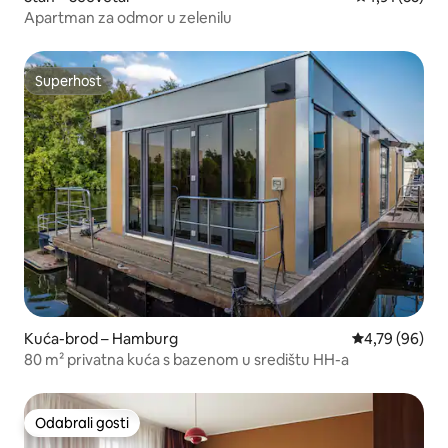
Apartman za odmor u zelenilu
Superhost
Superhost
Kuća-brod – Hamburg
Prosječna ocje
4,79 (96)
80 m² privatna kuća s bazenom u središtu HH-a
Odabrali gosti
Odabrali gosti