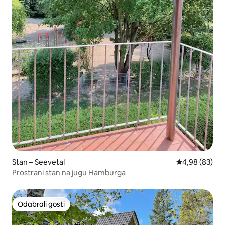
Stan – Seevetal
Prosječna ocje
4,98 (83)
Prostrani stan na jugu Hamburga
Odabrali gosti
Odabrali gosti