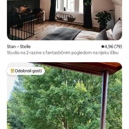
Stan – Stelle
Prosječna ocje
4,96 (79)
Studio na 2 razine s fantastičnim pogledom na rijeku Elbu
Odabrali gosti
Među najviše rangiranima s oznakom „Odabrali gosti”