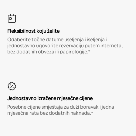
Fleksibilnost koju želite
Odaberite točne datume useljenja i iseljenja i
jednostavno ugovorite rezervaciju putem interneta,
bez dodatnih obveza ili papirologije.*
Jednostavno izražene mjesečne cijene
Posebne cijene smještaja za duži boravak i jedna
mjesečna rata bez dodatnih naknada.*