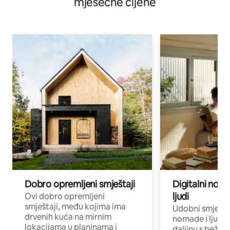
mjesečne cijene
Dobro opremljeni smještaji
Digitalni noma
ljudi
Ovi dobro opremljeni
smještaji, među kojima ima
Udobni smještaj
drvenih kuća na mirnim
nomade i ljude 
lokacijama u planinama i
daljinu s bežič