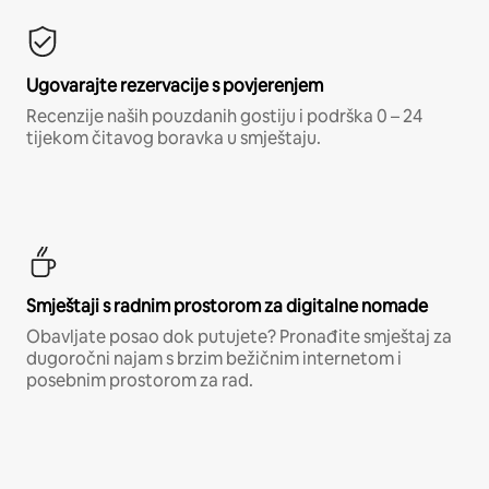
Ugovarajte rezervacije s povjerenjem
Recenzije naših pouzdanih gostiju i podrška 0 – 24
tijekom čitavog boravka u smještaju.
Smještaji s radnim prostorom za digitalne nomade
Obavljate posao dok putujete? Pronađite smještaj za
dugoročni najam s brzim bežičnim internetom i
posebnim prostorom za rad.