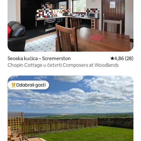
Seoska kućica – Scremerston
Prosječna ocje
4,86 (28)
Chopin Cottage u četvrti Composers at Woodlands
Odabrali gosti
Među najviše rangiranima s oznakom „Odabrali gosti”