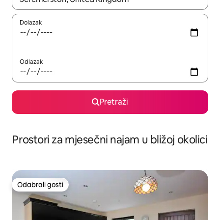
Dolazak
Odlazak
Pretraži
Prostori za mjesečni najam u bližoj okolici
Odabrali gosti
Odabrali gosti