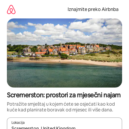
Prijeđi
na
Iznajmite preko Airbnba
sadržaj
Scremerston: prostori za mjesečni najam
Potražite smještaj u kojem ćete se osjećati kao kod
kuće kad planirate boravak od mjesec ili više dana.
Lokacija
Kada budu dostupni rezultati, moći ćete ih pregledati koristeći