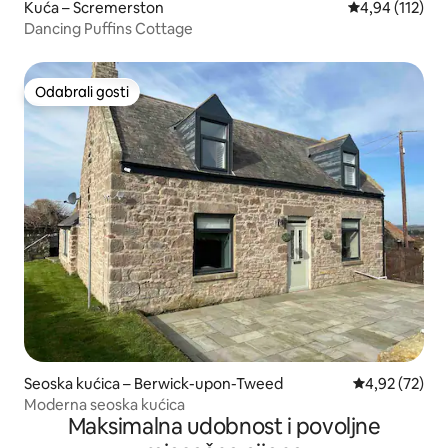
Kuća – Scremerston
Prosječna ocjen
4,94 (112)
Dancing Puffins Cottage
Odabrali gosti
Odabrali gosti
Seoska kućica – Berwick-upon-Tweed
Prosječna ocje
4,92 (72)
Moderna seoska kućica
Maksimalna udobnost i povoljne