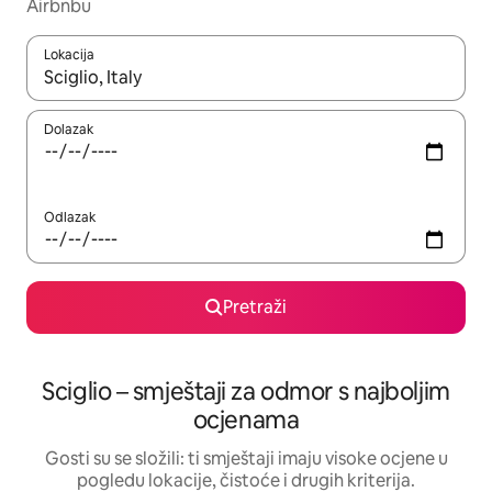
Airbnbu
Lokacija
Kada budu dostupni rezultati, moći ćete ih pregledati koristeći
Dolazak
Odlazak
Pretraži
Sciglio – smještaji za odmor s najboljim
ocjenama
Gosti su se složili: ti smještaji imaju visoke ocjene u
pogledu lokacije, čistoće i drugih kriterija.