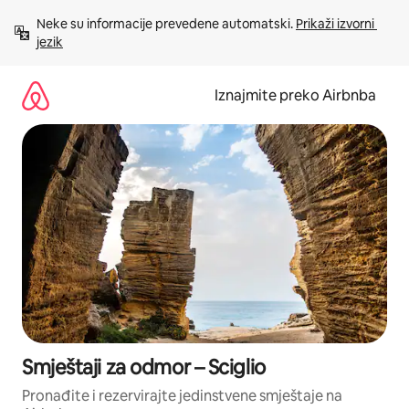
Prijeđi
Neke su informacije prevedene automatski. 
Prikaži izvorni 
na
jezik
sadržaj
Iznajmite preko Airbnba
Smještaji za odmor – Sciglio
Pronađite i rezervirajte jedinstvene smještaje na