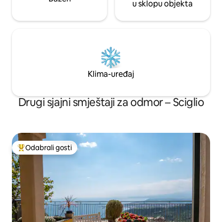
u sklopu objekta
Klima-uređaj
Drugi sjajni smještaji za odmor – Sciglio
Odabrali gosti
Među najviše rangiranima s oznakom „Odabrali gosti”