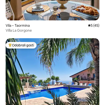
Vila – Taormina
Prosječna 
5 (45)
Villa La Gorgone
Odabrali gosti
Među najviše rangiranima s oznakom „Odabrali gosti”