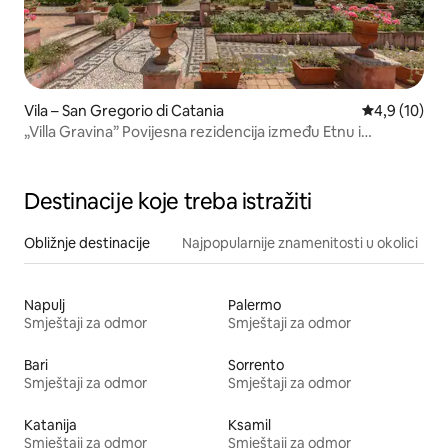
Vila – San Gregorio di Catania
Prosječna ocj
4,9 (10)
„Villa Gravina” Povijesna rezidencija između Etnu i
Taormine
Destinacije koje treba istražiti
Obližnje destinacije
Najpopularnije znamenitosti u okolici
Napulj
Palermo
Smještaji za odmor
Smještaji za odmor
Bari
Sorrento
Smještaji za odmor
Smještaji za odmor
Katanija
Ksamil
Smještaji za odmor
Smještaji za odmor