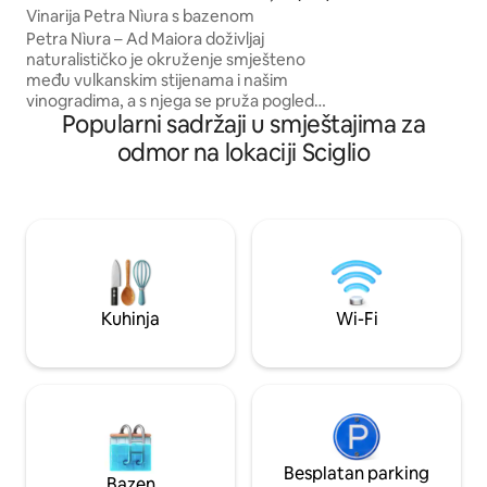
prostorijama! Wi-
Vinarija Petra Nìura s bazenom
Svi kućanski aparati
Petra Nìura – Ad Maiora doživljaj
posuđa) Opremlje
naturalističko je okruženje smješteno
gašenje požara, de
među vulkanskim stijenama i našim
ugljikovog monoks
vinogradima, a s njega se pruža pogled
Popularni sadržaji u smještajima za
na Sredozemno more i planinu Etna koji
oduzima dah. U ruševinama drevnog
odmor na lokaciji Sciglio
sicilijanskog palmenta iz 18. stoljeća
nalazi se smještaj Winery Lodge s
4 + 2 kreveta, predivnim vrtom,
bazenom za ekskluzivnu upotrebu i
vinskim doživljajem. Oduševit će vas
dobrodošlica domaćina: ne radi se o
konvencionalnom smještaju, već o
jedinstvenom mjestu u kojem ćete se
Kuhinja
Wi-Fi
osjećati kao kod kuće i doživjeti pravi
sicilijanski doživljaj.
Besplatan parking
Bazen