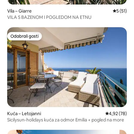
Vila – Giarre
Prosječna 
5 (51)
VILA S BAZENOM I POGLEDOM NA ETNU
Odabrali gosti
Odabrali gosti
Kuća – Letojanni
Prosječna ocje
4,92 (78)
Sicilysun-holidays kuća za odmor Emilia + pogled na more