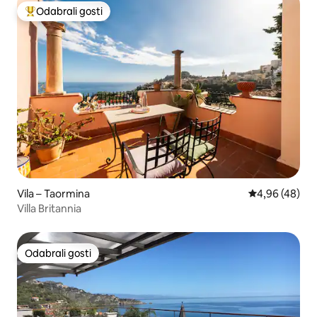
Odabrali gosti
Među najviše rangiranima s oznakom „Odabrali gosti”
Vila – Taormina
Prosječna ocje
4,96 (48)
Villa Britannia
Odabrali gosti
Odabrali gosti