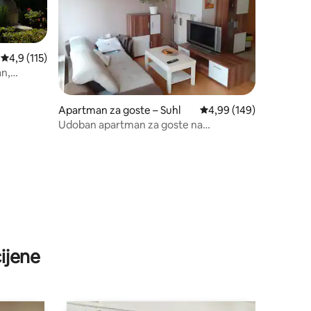
Prosječna ocjena: 4,9/5, recenzija: 115
4,9 (115)
an,
Apartman za goste – Suhl
Prosječna ocjena: 4,99/
4,99 (149)
Udoban apartman za goste na
biciklističkoj stazi Haseltal.
ijene