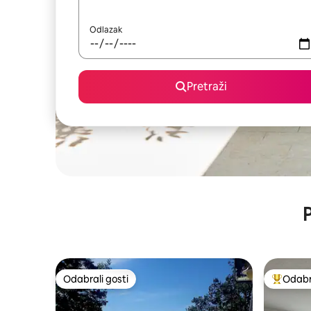
Odlazak
Pretraži
P
Odabrali gosti
Odabra
Odabrali gosti
Među naj