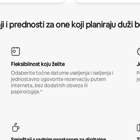
ji i prednosti za one koji planiraju duži 
Fleksibilnost koju želite
J
Odaberite točne datume useljenja i iseljenja i
P
jednostavno ugovorite rezervaciju putem
j
interneta, bez dodatnih obveza ili
papirologije.*
Smještaji s radnim prostorom za digitalne
T