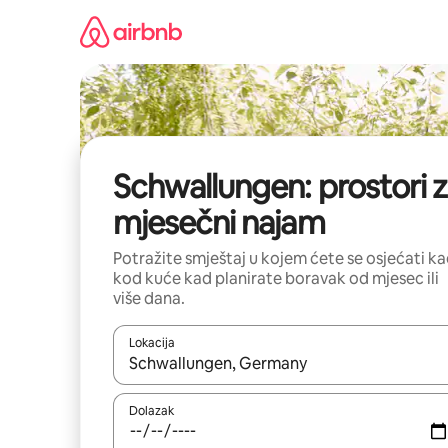
Prijeđi
na
sadržaj
Schwallungen: prostori 
mjesečni najam
Potražite smještaj u kojem ćete se osjećati k
kod kuće kad planirate boravak od mjesec ili
više dana.
Lokacija
Kada budu dostupni rezultati, moći ćete ih pregle
Dolazak