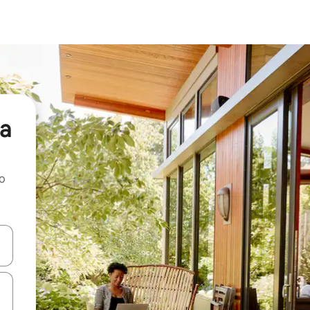
za
ao
dati koristeći se strelicama prema gore i prema dolje, kao i dodirom i