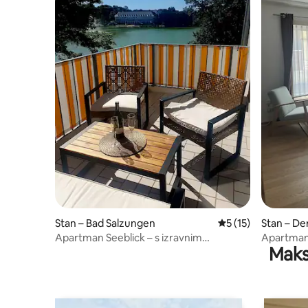
Stan – Bad Salzungen
Prosječna ocjena: 5
5 (15)
Stan – D
Apartman Seeblick – s izravnim
Apartman 
Maks
položajem na jezeru Burgsee