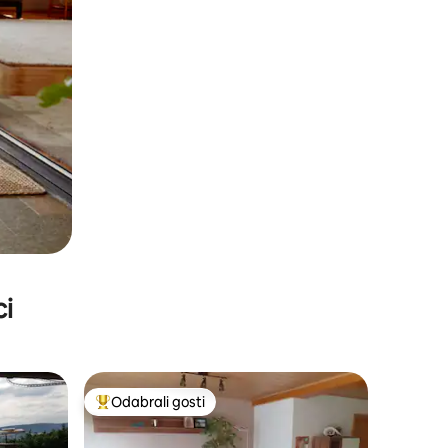
ci
Odabrali gosti
Među najviše rangiranima s oznakom „Odabrali gosti”