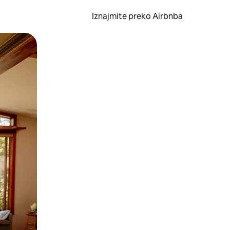
Iznajmite preko Airbnba
li prelaskom prstom po zaslonu.