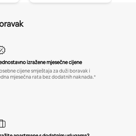
boravak
ednostavno izražene mjesečne cijene
osebne cijene smještaja za duži boravak i
edna mjesečna rata bez dodatnih naknada.*
ražite apartmane s dodatnim uslugama?