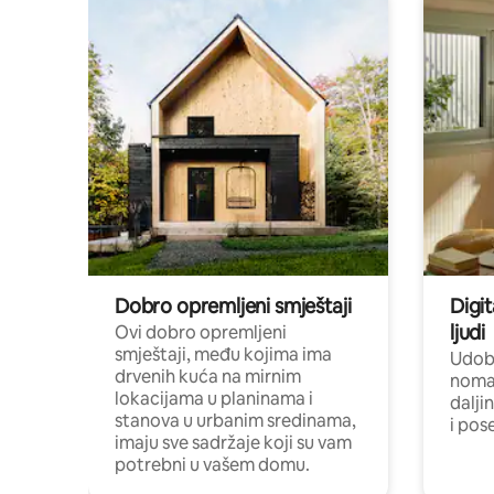
Dobro opremljeni smještaji
Digit
ljudi
Ovi dobro opremljeni
smještaji, među kojima ima
Udobn
drvenih kuća na mirnim
nomad
lokacijama u planinama i
dalji
stanova u urbanim sredinama,
i pos
imaju sve sadržaje koji su vam
potrebni u vašem domu.