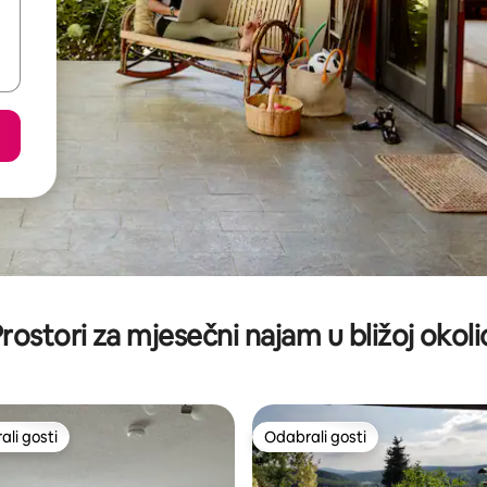
rostori za mjesečni najam u bližoj okoli
li gosti
Odabrali gosti
više rangiranima s oznakom „Odabrali gosti”
Odabrali gosti