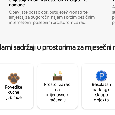
nomade
A
Obavljate posao dok putujete? Pronađite
s
smještaj za dugoročni najam s brzim bežičnim
p
internetom i posebnim prostorom za rad.
p
arni sadržaji u prostorima za mjesečni
Prostor za rad
Besplatan
Povedite
na
parking u
kućne
prijenosnom
sklopu
ljubimce
računalu
objekta