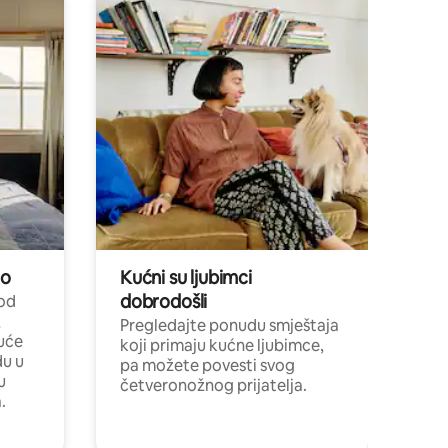
no
Kućni su ljubimci
dobrodošli
 od
,
Pregledajte ponudu smještaja
uće
koji primaju kućne ljubimce,
du u
pa možete povesti svog
u
četveronožnog prijatelja.
.