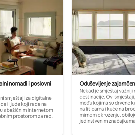
alni nomadi i poslovni
Oduševljenje zajamče
Nekad je smještaj važniji
destinacije. Ovi smještaji
i smještaji za digitalne
među kojima su drvene k
e i ljude koji rade na
na liticama i kuće na bro
nu s bežičnim internetom
mirnom okruženju, obiluj
ebnim prostorom za rad.
jedinstvenim značajkama