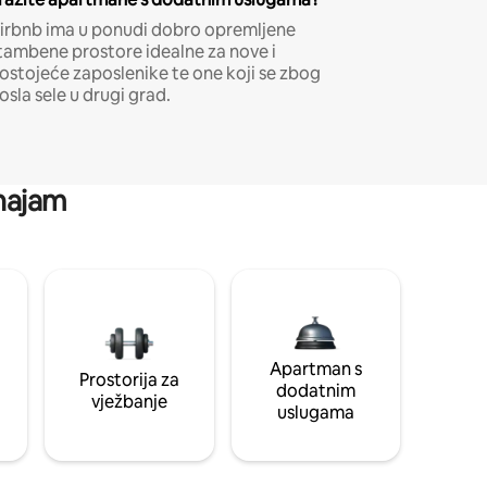
irbnb ima u ponudi dobro opremljene
tambene prostore idealne za nove i
ostojeće zaposlenike te one koji se zbog
osla sele u drugi grad.
 najam
Apartman s
Prostorija za
dodatnim
vježbanje
uslugama