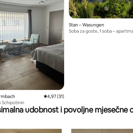
Stan – Wasungen
Soba za goste, 1 soba – apartm
također za montere
/5, recenzija: 15
ermbach
Prosječna ocjena: 4,97/5, recenzija: 31
4,97 (31)
Schipotinin
imalna udobnost i povoljne mjesečne c