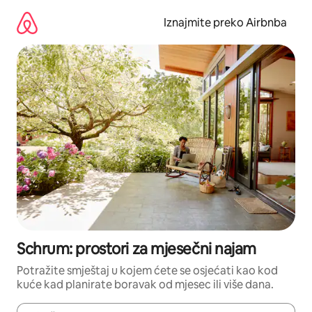
Prijeđi
na
Iznajmite preko Airbnba
sadržaj
Schrum: prostori za mjesečni najam
Potražite smještaj u kojem ćete se osjećati kao kod
kuće kad planirate boravak od mjesec ili više dana.