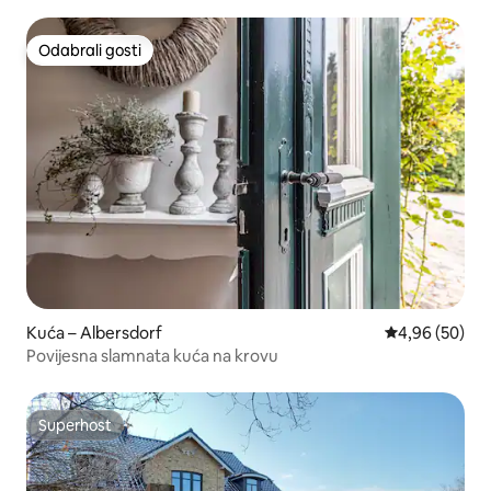
Odabrali gosti
Odabrali gosti
Kuća – Albersdorf
Prosječna ocje
4,96 (50)
Povijesna slamnata kuća na krovu
Superhost
Superhost