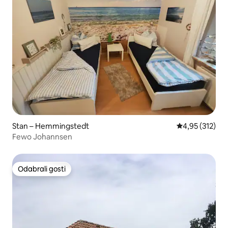
Stan – Hemmingstedt
Prosječna ocjen
4,95 (312)
Fewo Johannsen
Odabrali gosti
Odabrali gosti