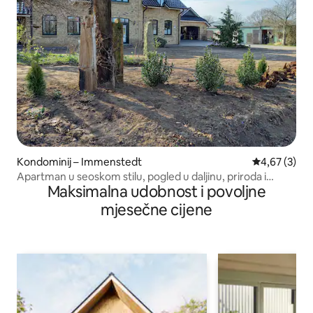
Kondominij – Immenstedt
Prosječna ocj
4,67 (3)
Apartman u seoskom stilu, pogled u daljinu, priroda i
Maksimalna udobnost i povoljne
blizina Sjevernog mora
mjesečne cijene