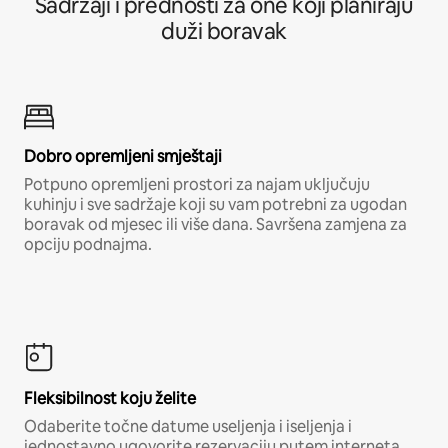
Sadržaji i prednosti za one koji planiraju
duži boravak
Dobro opremljeni smještaji
Potpuno opremljeni prostori za najam uključuju
kuhinju i sve sadržaje koji su vam potrebni za ugodan
boravak od mjesec ili više dana. Savršena zamjena za
opciju podnajma.
Fleksibilnost koju želite
Odaberite točne datume useljenja i iseljenja i
jednostavno ugovorite rezervaciju putem interneta,