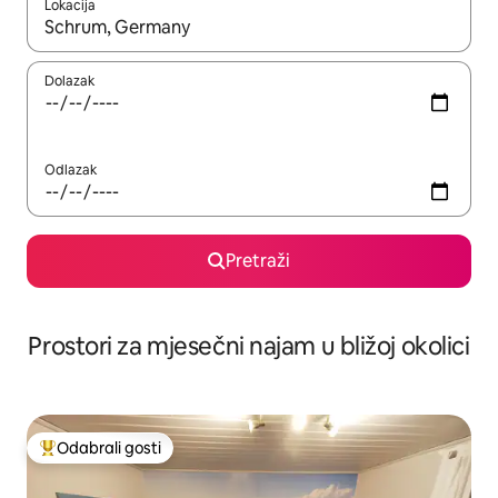
Lokacija
Kada budu dostupni rezultati, moći ćete ih pregledati koristeći
Dolazak
Odlazak
Pretraži
Prostori za mjesečni najam u bližoj okolici
Odabrali gosti
Među najviše rangiranima s oznakom „Odabrali gosti”