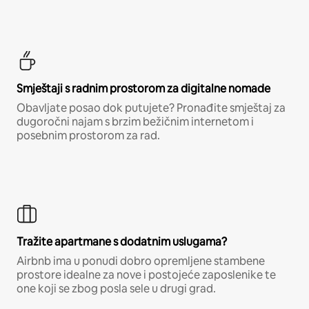
Smještaji s radnim prostorom za digitalne nomade
Obavljate posao dok putujete? Pronađite smještaj za
dugoročni najam s brzim bežičnim internetom i
posebnim prostorom za rad.
Tražite apartmane s dodatnim uslugama?
Airbnb ima u ponudi dobro opremljene stambene
prostore idealne za nove i postojeće zaposlenike te
one koji se zbog posla sele u drugi grad.