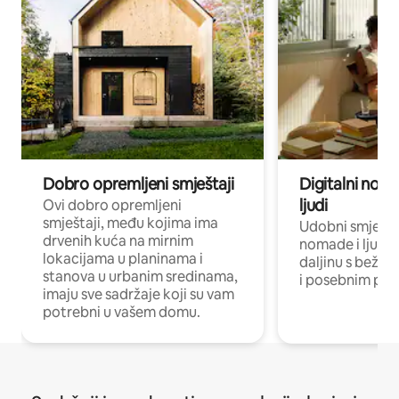
Dobro opremljeni smještaji
Digitalni noma
ljudi
Ovi dobro opremljeni
smještaji, među kojima ima
Udobni smještaj
drvenih kuća na mirnim
nomade i ljude 
lokacijama u planinama i
daljinu s bežič
stanova u urbanim sredinama,
i posebnim pro
imaju sve sadržaje koji su vam
potrebni u vašem domu.