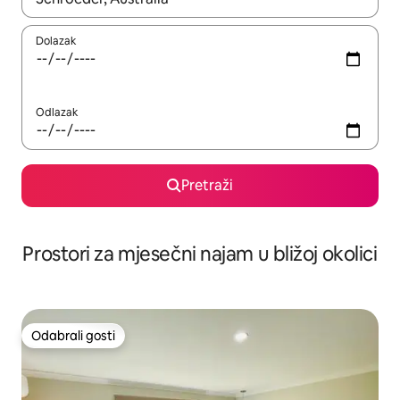
Dolazak
Odlazak
Pretraži
Prostori za mjesečni najam u bližoj okolici
Odabrali gosti
Odabrali gosti