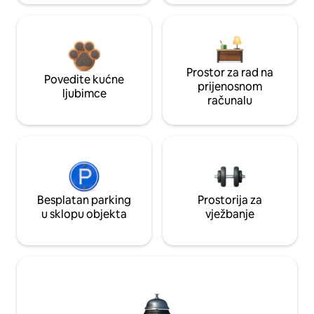
Prostor za rad na
Povedite kućne
prijenosnom
ljubimce
računalu
Besplatan parking
Prostorija za
u sklopu objekta
vježbanje