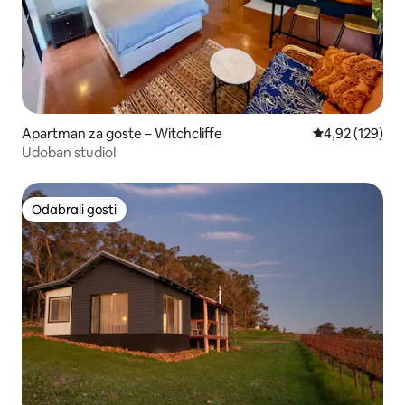
Apartman za goste – Witchcliffe
Prosječna ocjen
4,92 (129)
Udoban studio!
Odabrali gosti
Odabrali gosti