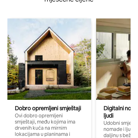
Dobro opremljeni smještaji
Digitalni noma
ljudi
Ovi dobro opremljeni
smještaji, među kojima ima
Udobni smještaj
drvenih kuća na mirnim
nomade i ljude 
lokacijama u planinama i
daljinu s bežič