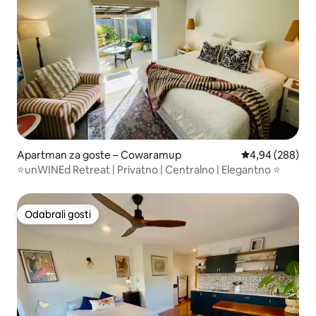
Apartman za goste – Cowaramup
Prosječna ocjen
4,94 (288)
⭐️unWINEd Retreat | Privatno | Centralno | Elegantno ⭐️
Odabrali gosti
Odabrali gosti