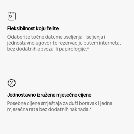
Fleksibilnost koju želite
Odaberite točne datume useljenja i iseljenja i
jednostavno ugovorite rezervaciju putem interneta,
bez dodatnih obveza ili papirologije.*
Jednostavno izražene mjesečne cijene
Posebne cijene smještaja za duži boravak i jedna
mjesečna rata bez dodatnih naknada.*