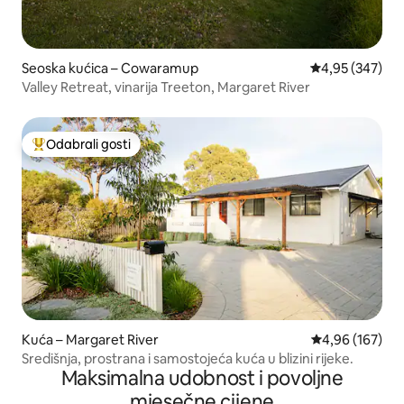
Seoska kućica – Cowaramup
Prosječna ocjen
4,95 (347)
Valley Retreat, vinarija Treeton, Margaret River
Odabrali gosti
Među najviše rangiranima s oznakom „Odabrali gosti”
Kuća – Margaret River
Prosječna ocjen
4,96 (167)
Središnja, prostrana i samostojeća kuća u blizini rijeke.
Maksimalna udobnost i povoljne
mjesečne cijene