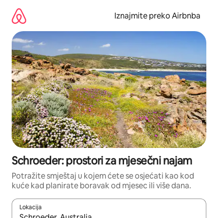
Prijeđi
na
Iznajmite preko Airbnba
sadržaj
Schroeder: prostori za mjesečni najam
Potražite smještaj u kojem ćete se osjećati kao kod
kuće kad planirate boravak od mjesec ili više dana.
Lokacija
Kada budu dostupni rezultati, moći ćete ih pregledati koristeći