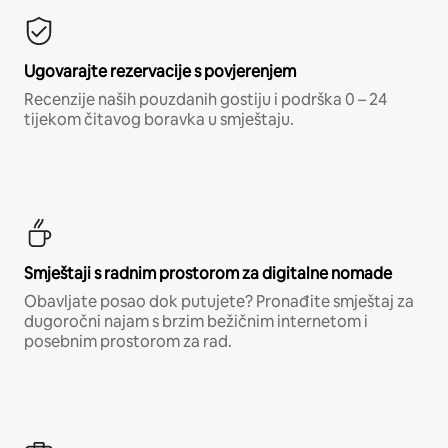
Ugovarajte rezervacije s povjerenjem
Recenzije naših pouzdanih gostiju i podrška 0 – 24
tijekom čitavog boravka u smještaju.
Smještaji s radnim prostorom za digitalne nomade
Obavljate posao dok putujete? Pronađite smještaj za
dugoročni najam s brzim bežičnim internetom i
posebnim prostorom za rad.