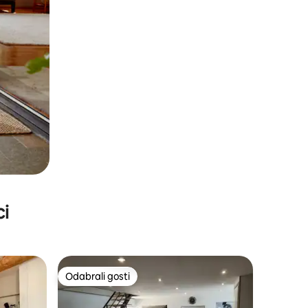
ci
Odabrali gosti
Odabrali gosti