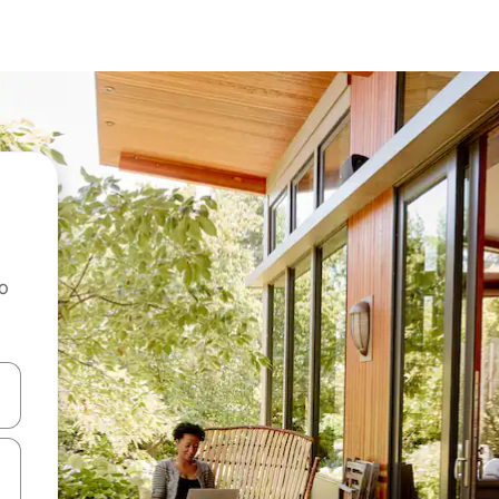
ao
dati koristeći se strelicama prema gore i prema dolje, kao i dodirom i