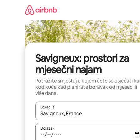
Prijeđi
na
sadržaj
Savigneux: prostori za
mjesečni najam
Potražite smještaj u kojem ćete se osjećati k
kod kuće kad planirate boravak od mjesec ili
više dana.
Lokacija
Kada budu dostupni rezultati, moći ćete ih pregle
Dolazak