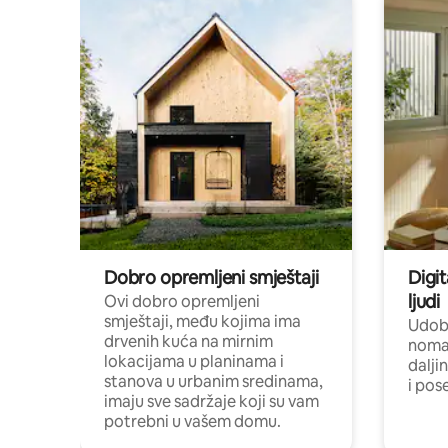
Dobro opremljeni smještaji
Digit
ljudi
Ovi dobro opremljeni
smještaji, među kojima ima
Udobn
drvenih kuća na mirnim
nomad
lokacijama u planinama i
dalji
stanova u urbanim sredinama,
i pos
imaju sve sadržaje koji su vam
potrebni u vašem domu.