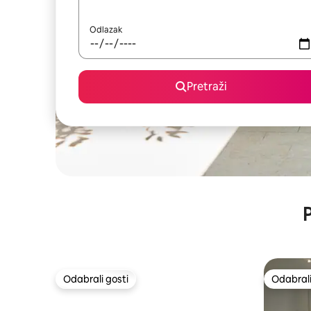
Odlazak
Pretraži
P
Odabrali gosti
Odabrali
Odabrali gosti
Odabrali