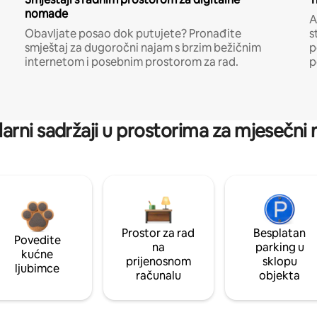
nomade
A
Obavljate posao dok putujete? Pronađite
s
smještaj za dugoročni najam s brzim bežičnim
p
internetom i posebnim prostorom za rad.
p
arni sadržaji u prostorima za mjesečni
Prostor za rad
Besplatan
Povedite
na
parking u
kućne
prijenosnom
sklopu
ljubimce
računalu
objekta