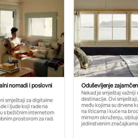
alni nomadi i poslovni
Oduševljenje zajamče
Nekad je smještaj važniji
destinacije. Ovi smještaji
i smještaji za digitalne
među kojima su drvene k
e i ljude koji rade na
na liticama i kuće na bro
nu s bežičnim internetom
mirnom okruženju, obiluj
ebnim prostorom za rad.
jedinstvenim značajkama