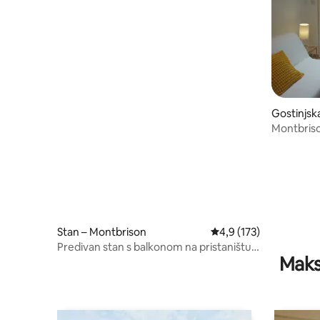
Gostinjsk
Montbrison
eksterije
Stan – Montbrison
Prosječna ocjena: 4,9/5
4,9 (173)
Predivan stan s balkonom na pristaništu
Maks
Vizézy