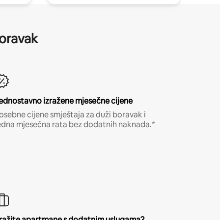
boravak
ednostavno izražene mjesečne cijene
osebne cijene smještaja za duži boravak i
edna mjesečna rata bez dodatnih naknada.*
ražite apartmane s dodatnim uslugama?