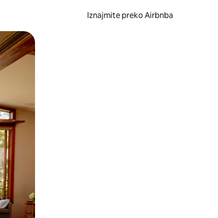
Iznajmite preko Airbnba
li prelaskom prstom po zaslonu.