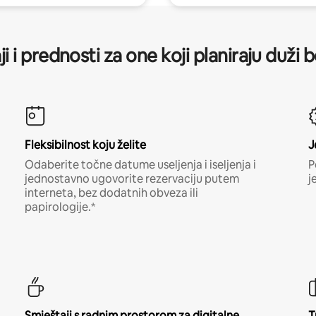
ji i prednosti za one koji planiraju duži 
Fleksibilnost koju želite
J
Odaberite točne datume useljenja i iseljenja i
P
jednostavno ugovorite rezervaciju putem
j
interneta, bez dodatnih obveza ili
papirologije.*
Smještaji s radnim prostorom za digitalne
T