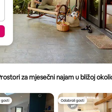
rostori za mjesečni najam u bližoj okoli
 gosti
Odabrali gosti
 gosti
Odabrali gosti