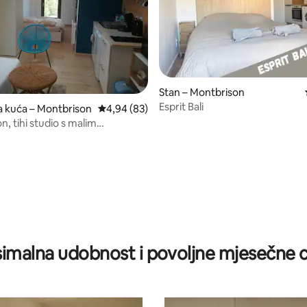
Stan – Montbrison
Esprit Bali
a kuća – Montbrison
Prosječna ocjena: 4,94/5, recenzija: 83
4,94 (83)
, tihi studio s malim
rom
, recenzija: 173
imalna udobnost i povoljne mjesečne c