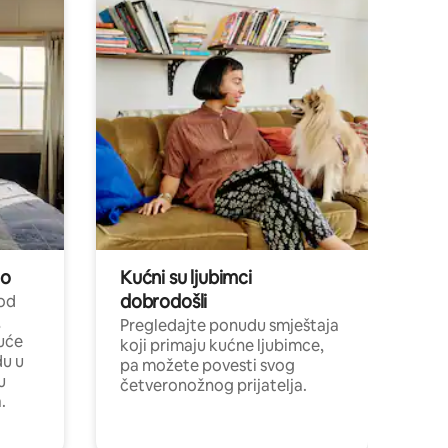
no
Kućni su ljubimci
dobrodošli
 od
,
Pregledajte ponudu smještaja
uće
koji primaju kućne ljubimce,
du u
pa možete povesti svog
u
četveronožnog prijatelja.
.