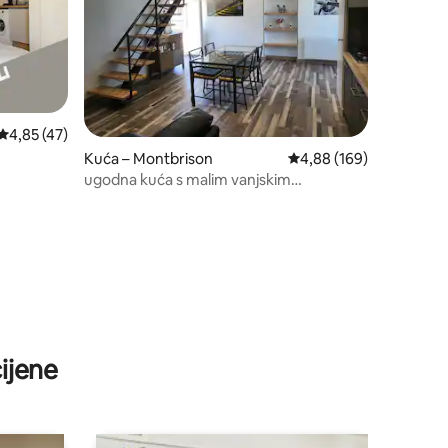
Prosječna ocjena: 4,85/5, recenzija: 47
4,85 (47)
Kuća – Montbrison
Prosječna ocjena: 4,88/
4,88 (169)
ugodna kuća s malim vanjskim
prostorom
ijene