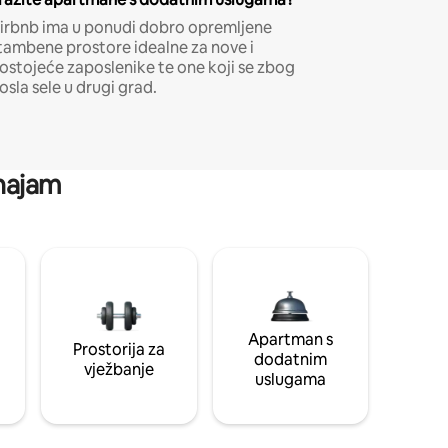
irbnb ima u ponudi dobro opremljene
tambene prostore idealne za nove i
ostojeće zaposlenike te one koji se zbog
osla sele u drugi grad.
 najam
Apartman s
Prostorija za
dodatnim
vježbanje
uslugama