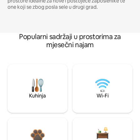
prostore idealne za nove i postojeće zaposlenike te
one koji se zbog posla sele u drugi grad.
Popularni sadržaji u prostorima za
mjesečni najam
Kuhinja
Wi-Fi