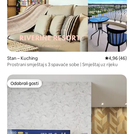
Stan – Kuching
Prosječna ocje
4,96 (46)
Prostrani smještaj s 3 spavaće sobe | Smještaj uz rijeku
Odabrali gosti
Odabrali gosti