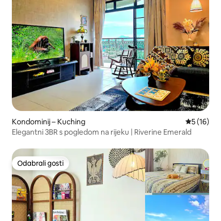
Kondominij – Kuching
Prosječna 
5 (16)
Elegantni 3BR s pogledom na rijeku | Riverine Emerald
Odabrali gosti
Odabrali gosti