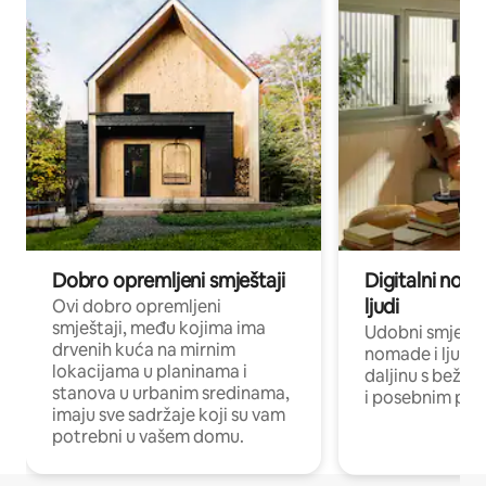
Dobro opremljeni smještaji
Digitalni noma
ljudi
Ovi dobro opremljeni
smještaji, među kojima ima
Udobni smještaj
drvenih kuća na mirnim
nomade i ljude 
lokacijama u planinama i
daljinu s bežič
stanova u urbanim sredinama,
i posebnim pro
imaju sve sadržaje koji su vam
potrebni u vašem domu.