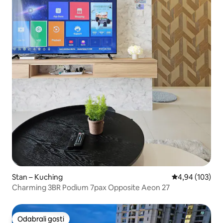
Stan – Kuching
Prosječna ocjen
4,94 (103)
Charming 3BR Podium 7pax Opposite Aeon 27
Odabrali gosti