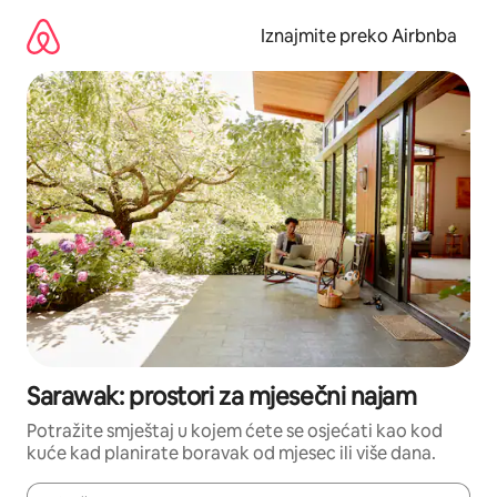
Prijeđi
na
Iznajmite preko Airbnba
sadržaj
Sarawak: prostori za mjesečni najam
Potražite smještaj u kojem ćete se osjećati kao kod
kuće kad planirate boravak od mjesec ili više dana.