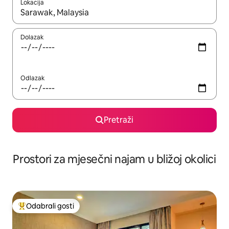
Lokacija
Kada budu dostupni rezultati, moći ćete ih pregledati koristeći
Dolazak
Odlazak
Pretraži
Prostori za mjesečni najam u bližoj okolici
Odabrali gosti
Među najviše rangiranima s oznakom „Odabrali gosti”