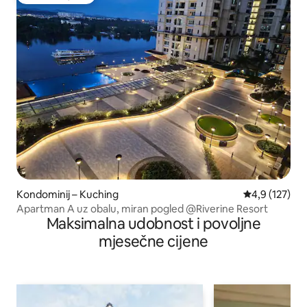
Odabrali gosti
Kondominij – Kuching
Prosječna ocje
4,9 (127)
Apartman A uz obalu, miran pogled @Riverine Resort
Maksimalna udobnost i povoljne
mjesečne cijene