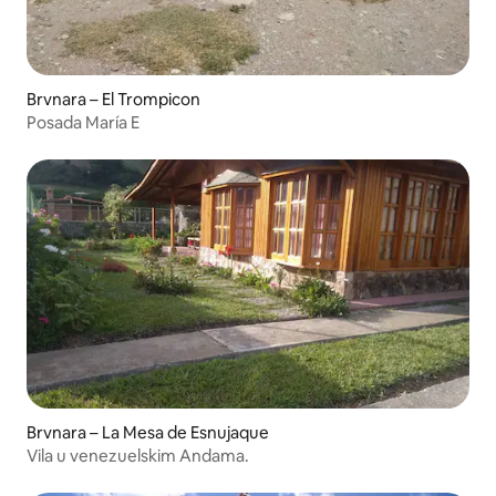
Brvnara – El Trompicon
Posada María E
Brvnara – La Mesa de Esnujaque
Vila u venezuelskim Andama.