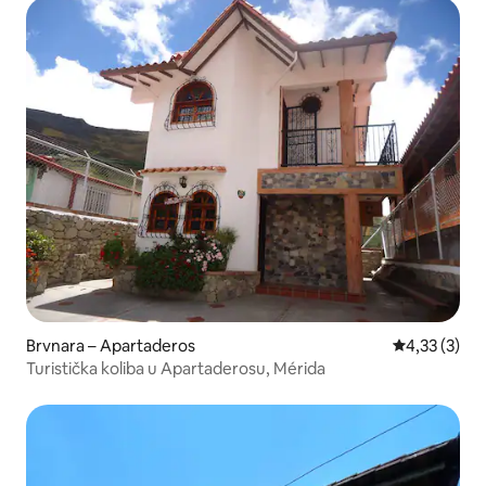
Brvnara – Apartaderos
Prosječna oc
4,33 (3)
Turistička koliba u Apartaderosu, Mérida