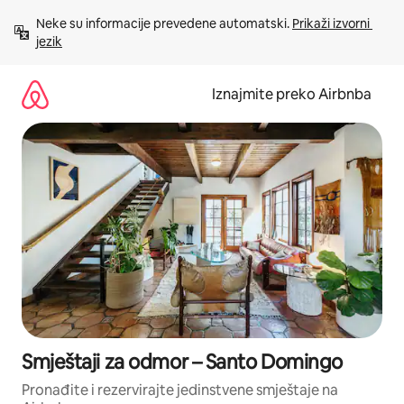
Prijeđi
Neke su informacije prevedene automatski. 
Prikaži izvorni 
na
jezik
sadržaj
Iznajmite preko Airbnba
Smještaji za odmor – Santo Domingo
Pronađite i rezervirajte jedinstvene smještaje na