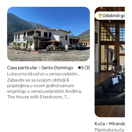
Odabrali gosti
Među najviše ran
Casa particular – Santo Domingo
Prosječna ocjena: 5/5, rece
5 (3)
Luksuzno iskustvo u venezuelskim
Andama
Zabavite se sa svojom obitelji ili
prijateljima u ovom jedinstvenom
smještaju u venezuelanskim Andima.
The House with 5 bedroom, 7
bathrooms, game room, kareoke,
roulette, pool table, ping ping and
photobolite, family dining room, library,
Chapel, grill area, private parking, and
Kuća – Miranda
the best view of the mountains of
Planinska kuća s 
Mérida, is the perfect refuge for family