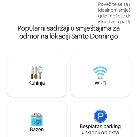
Edo Mérida
reunion or with friends, where you don 't
Povežite se sa svo
need to go out for a memorable
idealnom smještaju z
experience. Vive Mérida na jedinstven i
gdje možete doživ
ekskluzivan način.
iskustvo u pažlji
Popularni sadržaji u smještajima za
kako bi vaš borav
EntreNubes je kuć
odmor na lokaciji Santo Domingo
Edo. Merida se nal
privatnom sektoru 
koje će vam pružiti
vam potrebni s je
Uživajte u klupskoj
Misbeli i Cristina 
Kuhinja
Wi-Fi
Besplatan parking
Bazen
u sklopu objekta