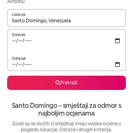
Airbnbu
Lokacija
Kada budu dostupni rezultati, moći ćete ih pregledati koristeći
Dolazak
Odlazak
Pretraži
Santo Domingo – smještaji za odmor s
najboljim ocjenama
Gosti su se složili: ti smještaji imaju visoke ocjene u
pogledu lokacije, čistoće i drugih kriterija.