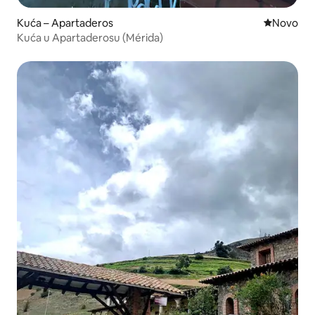
Kuća – Apartaderos
Novi smješ
Novo
Kuća u Apartaderosu (Mérida)