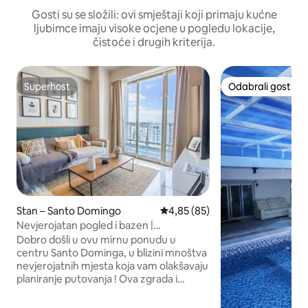
Gosti su se složili: ovi smještaji koji primaju kućne
ljubimce imaju visoke ocjene u pogledu lokacije,
čistoće i drugih kriterija.
Superhost
Odabrali gosti
Superhost
Odabrali gosti
Stan – Santo Domingo
Prosječna ocjena: 4,85/5, recen
4,85 (85)
Nevjerojatan pogled i bazen |
LuxuryCondo @DTSD
Dobro došli u ovu mirnu ponudu u
centru Santo Dominga, u blizini mnoštva
nevjerojatnih mjesta koja vam olakšavaju
planiranje putovanja ! Ova zgrada i
kondominij opremljeni su hotelskim
sadržajima s 5 zvjezdica kao što su