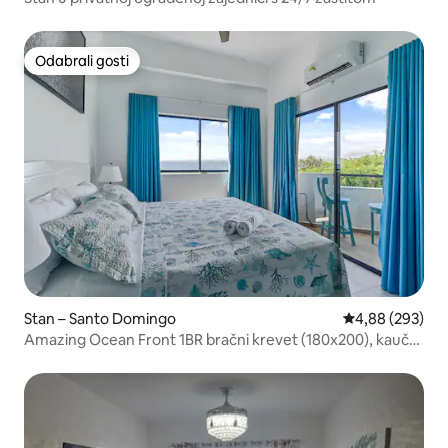
Odabrali gosti
Odabrali gosti
Stan – Santo Domingo
Prosječna ocjen
4,88 (293)
Amazing Ocean Front 1BR bračni krevet (180x200), kauč
na razvlačenje