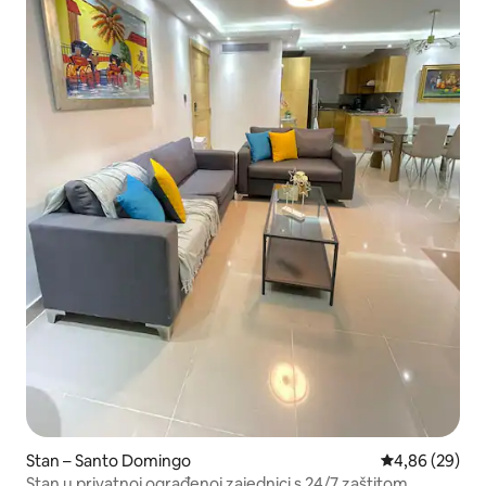
Stan – Santo Domingo
Prosječna ocje
4,86 (29)
Stan u privatnoj ograđenoj zajednici s 24/7 zaštitom