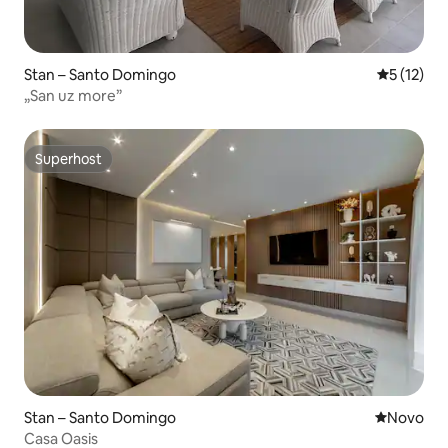
Stan – Santo Domingo
Prosječna 
5 (12)
„San uz more”
Superhost
Superhost
Stan – Santo Domingo
Novi smješ
Novo
Casa Oasis