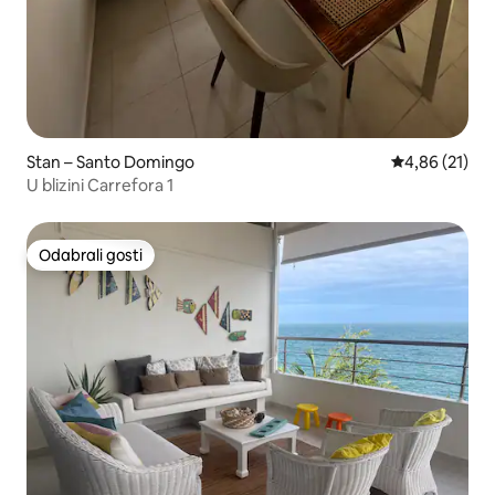
Stan – Santo Domingo
Prosječna ocje
4,86 (21)
U blizini Carrefora 1
Odabrali gosti
Odabrali gosti