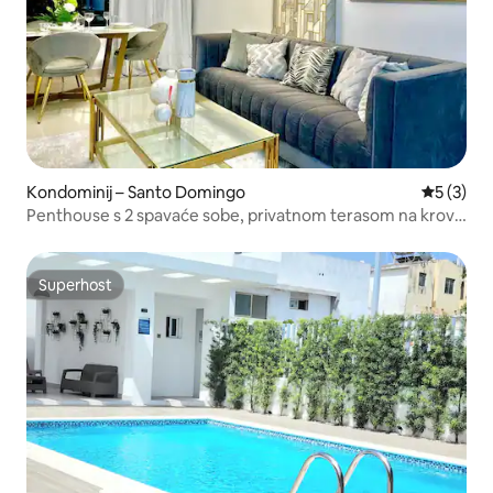
Kondominij – Santo Domingo
Prosječna
5 (3)
Penthouse s 2 spavaće sobe, privatnom terasom na krovu
i pogledom
Superhost
Superhost