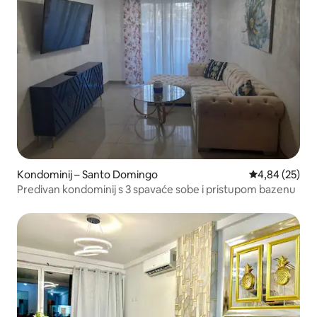
Kondominij – Santo Domingo
Prosječna ocje
4,84 (25)
Predivan kondominij s 3 spavaće sobe i pristupom bazenu