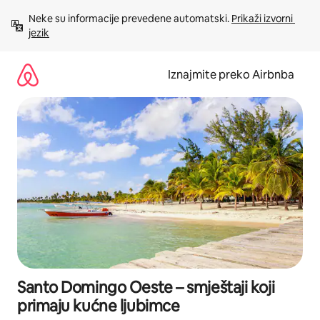
Prijeđi
Neke su informacije prevedene automatski. 
Prikaži izvorni 
na
jezik
sadržaj
Iznajmite preko Airbnba
Santo Domingo Oeste – smještaji koji
primaju kućne ljubimce