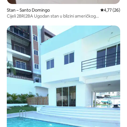
Stan – Santo Domingo
Prosječna ocje
4,77 (26)
Cijeli 2BR|2BA Ugodan stan u blizini američkog
veleposlanstva 1. kat