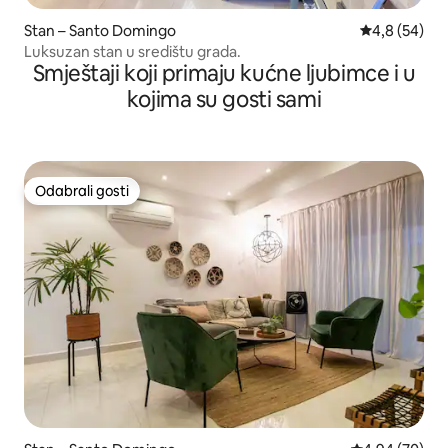
Stan – Santo Domingo
Prosječna ocj
4,8 (54)
Luksuzan stan u središtu grada.
Smještaji koji primaju kućne ljubimce i u
kojima su gosti sami
Odabrali gosti
Odabrali gosti