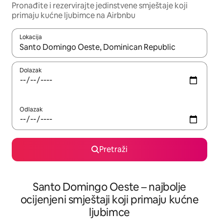
Pronađite i rezervirajte jedinstvene smještaje koji
primaju kućne ljubimce na Airbnbu
Lokacija
Kada budu dostupni rezultati, moći ćete ih pregledati koristeći
Dolazak
Odlazak
Pretraži
Santo Domingo Oeste – najbolje
ocijenjeni smještaji koji primaju kućne
ljubimce