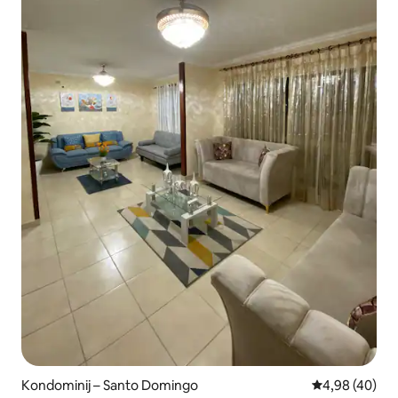
Kondominij – Santo Domingo
Prosječna ocje
4,98 (40)