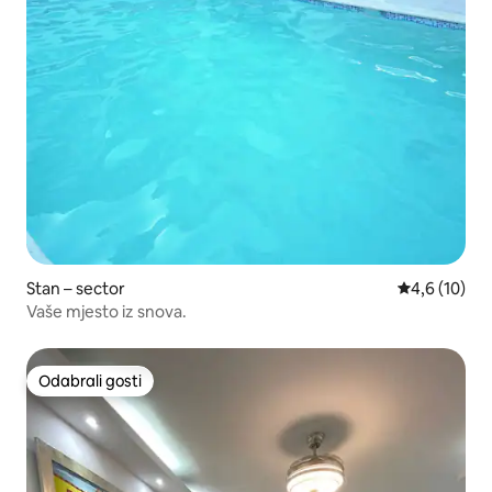
Stan – sector
Prosječna oc
4,6 (10)
Vaše mjesto iz snova.
Odabrali gosti
Odabrali gosti