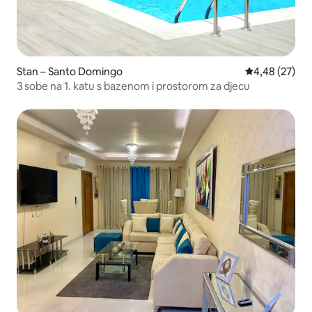
Stan – Santo Domingo
Prosječna ocje
4,48 (27)
3 sobe na 1. katu s bazenom i prostorom za djecu