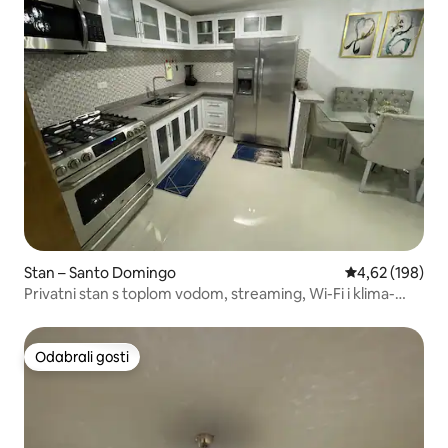
Stan – Santo Domingo
Prosječna ocjen
4,62 (198)
Privatni stan s toplom vodom, streaming, Wi-Fi i klima-
uređaj
Odabrali gosti
Odabrali gosti