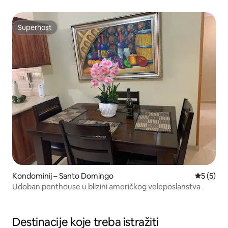
Superhost
Superhost
Kondominij – Santo Domingo
Prosječna
5 (5)
Udoban penthouse u blizini američkog veleposlanstva
Destinacije koje treba istražiti