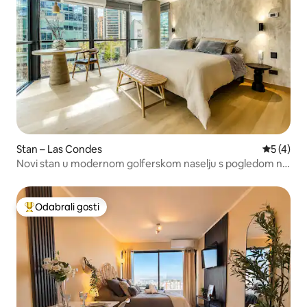
Stan – Las Condes
Prosječna
5 (4)
Novi stan u modernom golferskom naselju s pogledom na
planinski lanac
Odabrali gosti
Među najviše rangiranima s oznakom „Odabrali gosti”