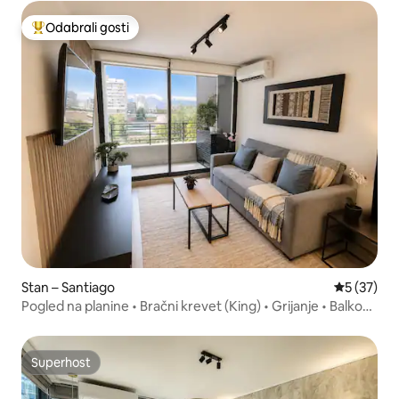
Odabrali gosti
Među najviše rangiranima s oznakom „Odabrali gosti”
Stan – Santiago
Prosječna 
5 (37)
Pogled na planine • Bračni krevet (King) • Grijanje • Balkon
Wi-Fi
Superhost
Superhost