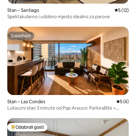
Stan – Santiago
Prosječna 
5 (12)
Spektakularno i udobno mjesto idealno za parove
Superhost
Superhost
Stan – Las Condes
Prosječna
5 (4)
Luksuzni stan 3 minute od Pqe Arauco: Parkiralište +
bazen + teretana
Odabrali gosti
Među najviše rangiranima s oznakom „Odabrali gosti”