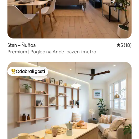
Stan – Ñuñoa
Prosječna 
5 (18)
Premium | Pogled na Ande, bazen i metro
Odabrali gosti
Među najviše rangiranima s oznakom „Odabrali gosti”