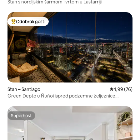
Stan s nordijskim šarmom i vrtom u Lastarriji
Odabrali gosti
Među najviše rangiranima s oznakom „Odabrali gosti”
Stan – Santiago
Prosječna ocje
4,99 (76)
Green Depto u Ñuñoi ispred podzemne željeznice
Irarrazaval
Superhost
Superhost