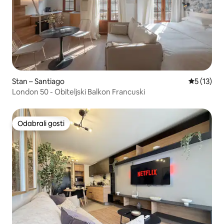
Stan – Santiago
Prosječna 
5 (13)
London 50 - Obiteljski Balkon Francuski
Odabrali gosti
Odabrali gosti