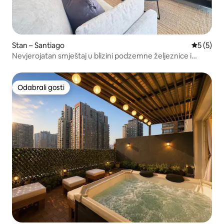
Stan – Santiago
Prosječna
5 (5)
Nevjerojatan smještaj u blizini podzemne željeznice i
usluga
Odabrali gosti
Odabrali gosti