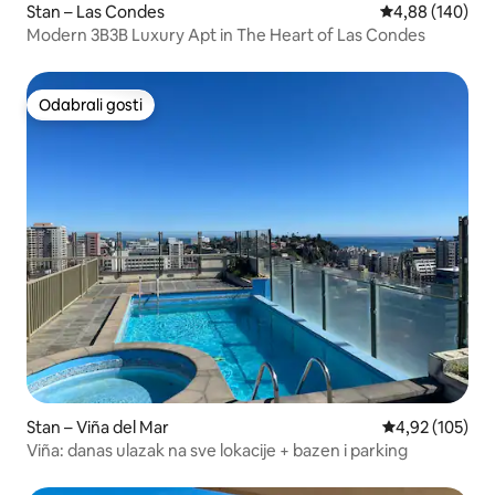
Stan – Las Condes
Prosječna ocjen
4,88 (140)
Modern 3B3B Luxury Apt in The Heart of Las Condes
Odabrali gosti
Odabrali gosti
Stan – Viña del Mar
Prosječna ocjen
4,92 (105)
Viña: danas ulazak na sve lokacije + bazen i parking