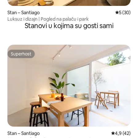
Stan – Santiago
Prosječna o
5 (30)
Luksuz i dizajn | Pogled na palaču i park
Stanovi u kojima su gosti sami
Superhost
Superhost
Stan – Santiago
Prosječna ocj
4,9 (42)