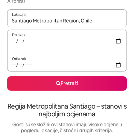
Airbnbu
Lokacija
Kada budu dostupni rezultati, moći ćete ih pregledati koristeći
Dolazak
Odlazak
Pretraži
Regija Metropolitana Santiago – stanovi s
najboljim ocjenama
Gosti su se složili: ovi stanovi imaju visoke ocjene u
pogledu lokacije, čistoće i drugih kriterija.