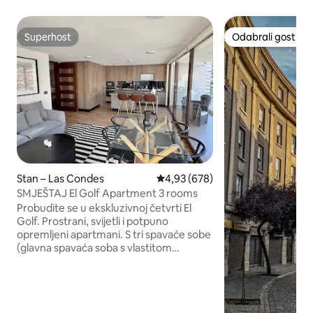
Superhost
Odabrali gosti
Superhost
Odabrali gosti
Stan – Las Condes
Prosječna ocjena: 4,93/5, recenzi
4,93 (678)
SMJEŠTAJ El Golf Apartment 3 rooms
Probudite se u ekskluzivnoj četvrti El
Golf. Prostrani, svijetli i potpuno
opremljeni apartmani. S tri spavaće sobe
(glavna spavaća soba s vlastitom
kupaonicom), otvorenim prostorom za
dnevni boravak i blagovaonicu, potpuno
opremljenom kuhinjom i zasebnim
prostorom za opuštanje idealnim za