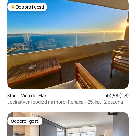
Odabrali gosti
Među najviše rangiranima s oznakom „Odabrali gosti”
Stan – Viña del Mar
Prosječna ocjen
4,98 (118)
Jedinstveni pogled na more (Reñaca – 25. kat i 2 bazena)
Odabrali gosti
Odabrali gosti