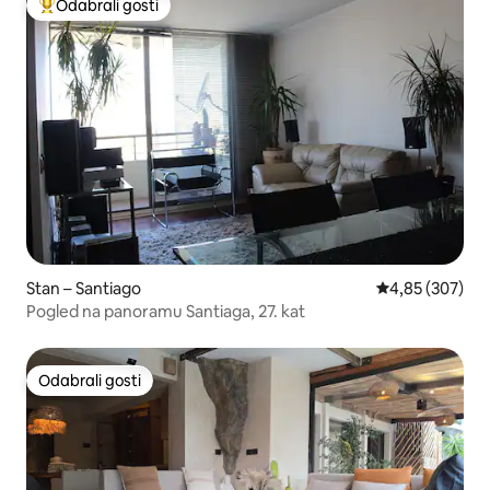
Odabrali gosti
Među najviše rangiranima s oznakom „Odabrali gosti”
Stan – Santiago
Prosječna ocjen
4,85 (307)
Pogled na panoramu Santiaga, 27. kat
Odabrali gosti
Odabrali gosti