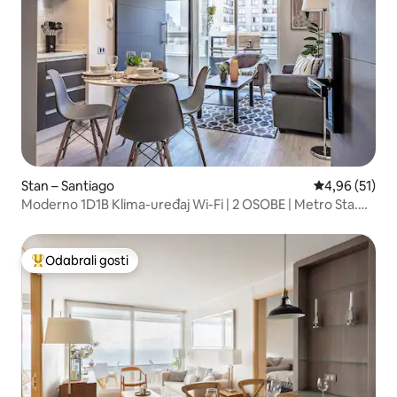
Stan – Santiago
Prosječna ocje
4,96 (51)
Moderno 1D1B Klima-uređaj Wi-Fi | 2 OSOBE | Metro Sta.
Lucía 10
Odabrali gosti
Među najviše rangiranima s oznakom „Odabrali gosti”