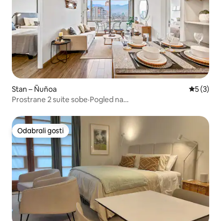
Stan – Ñuñoa
Prosječna
5 (3)
Prostrane 2 suite sobe·Pogled na
Ande·Parking·Metro·B.Italia
Odabrali gosti
Odabrali gosti