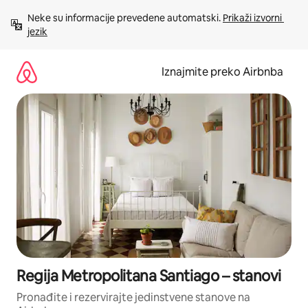
Prijeđi
Neke su informacije prevedene automatski. 
Prikaži izvorni 
na
jezik
sadržaj
Iznajmite preko Airbnba
Regija Metropolitana Santiago – stanovi
Pronađite i rezervirajte jedinstvene stanove na