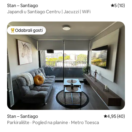
Stan – Santiago
Prosječna 
5 (10)
Japandi u Santiago Centru | Jacuzzi | WiFi
Odabrali gosti
Među najviše rangiranima s oznakom „Odabrali gosti”
Stan – Santiago
Prosječna ocje
4,95 (40)
Parkiralište · Pogled na planine · Metro Toesca