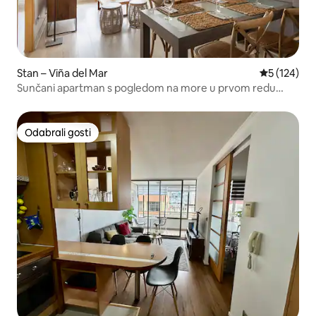
Stan – Viña del Mar
Prosječna oc
5 (124)
Sunčani apartman s pogledom na more u prvom redu
Reñaca
Odabrali gosti
Odabrali gosti