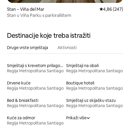
Stan – Viña del Mar
Prosječna ocjen
4,86 (247)
Stan u Viña Parku s parkiralištem
Destinacije koje treba istražiti
Druge vrste smještaja
Aktivnosti
Smještaji s krevetom prilagođene visine
Smještaji na obali
Regija Metropolitana Santiago
Regija Metropolitana Santiago
Drvene kuće
Boutique hoteli
Regija Metropolitana Santiago
Regija Metropolitana Santiago
Bed & breakfasti
Smještaji uz skijašku stazu
Regija Metropolitana Santiago
Regija Metropolitana Santiago
Kuće za odmor
Prikaži više
Regija Metropolitana Santiago