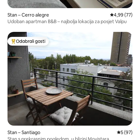
Stan – Cerro alegre
Prosječna ocje
4,99 (77)
Udoban apartman B&B – najbolja lokacija za posjet Valpu
Odabrali gosti
Među najviše rangiranima s oznakom „Odabrali gosti”
Stan – Santiago
Prosječna o
5 (97)
Stan s prekrasnim pogledom, u blizini Movistara