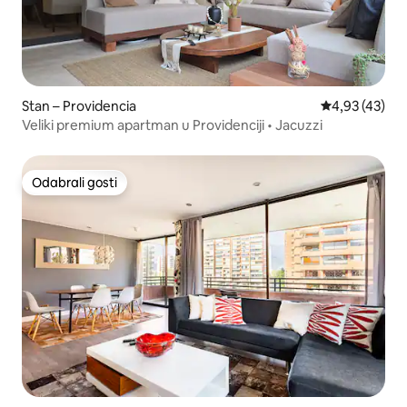
Stan – Providencia
Prosječna ocje
4,93 (43)
Veliki premium apartman u Providenciji • Jacuzzi
Odabrali gosti
Odabrali gosti