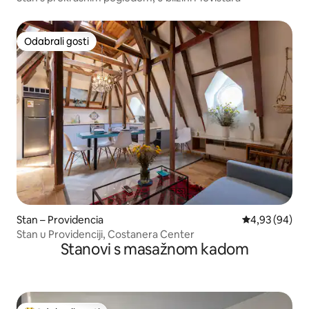
Odabrali gosti
Odabrali gosti
Stan – Providencia
Prosječna ocje
4,93 (94)
Stan u Providenciji, Costanera Center
Stanovi s masažnom kadom