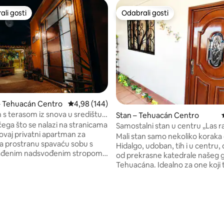
li gosti
Odabrali gosti
više rangiranima s oznakom „Odabrali gosti”
Odabrali gosti
– Tehuacán Centro
Prosječna ocjena: 4,98/5, recenzija: 144
4,98 (144)
s terasom iz snova u središtu
Stan – Tehuacán Centro
a
ega što se nalazi na stranicama
Samostalni stan u centru „Las r
 ovaj privatni apartman za
Mali stan samo nekoliko koraka
 prostranu spavaću sobu s
Hidalgo, udoban, tih i u centru,
rađenim nadsvođenim stropom,
od prekrasne katedrale našeg 
krevetom i ugrađenom
Tehuacána. Idealno za one koji 
a kavu. Uključuje lijep unutarnji
smještaj u centru. Sigurnost, u
ravak, kupaonicu s pločicama
čistoća i mir. Sa svim sadržajima
 po mjeri i mnoštvo ukusnih
prvom katu. PARKING NIJE DOSTUPAN.
, recenzija: 236
lja. Ovaj šarmantni
Najkasnije vrijeme prijave je 22
nalazi se na nevjerojatnoj
ćemo vas ugostiti! Pročitajte pra
amo nekoliko ulica od centra
uvjete prije ugovaranja rezervac