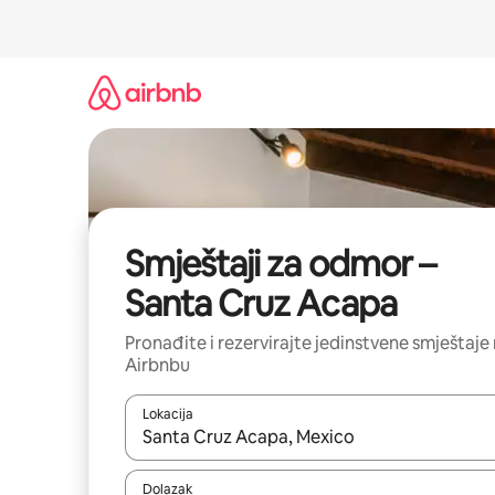
Prijeđi
na
sadržaj
Smještaji za odmor –
Santa Cruz Acapa
Pronađite i rezervirajte jedinstvene smještaje
Airbnbu
Lokacija
Kada budu dostupni rezultati, moći ćete ih pregle
Dolazak