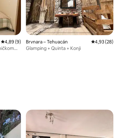
Prosječna ocjena: 4,89/5, recenzija: 9
4,89 (9)
Brvnara – Tehuacán
Prosječna ocjena: 4,93
4,93 (28)
dničkom
Glamping + Quinta + Konji