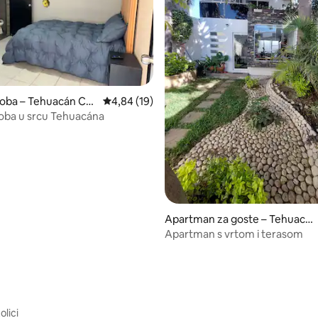
soba – Tehuacán Ce
Prosječna ocjena: 4,84/5, recenzija: 19
4,84 (19)
oba u srcu Tehuacána
5, recenzija: 50
Apartman za goste – Tehuacá
n
Apartman s vrtom i terasom
olici