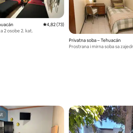
huacán
Prosječna ocjena: 4,82/5, recenzija: 73
4,82 (73)
a 2 osobe 2. kat.
Privatna soba – Tehuacán
Prostrana i mirna soba sa zaje
kupaonicom
5, recenzija: 88
st
st