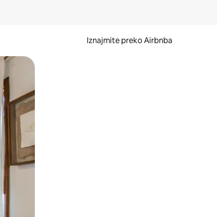
Iznajmite preko Airbnba
li prelaskom prstom po zaslonu.