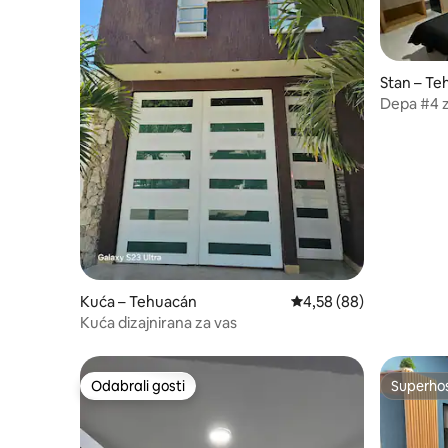
Stan – Te
Depa #4 z
Kuća – Tehuacán
Prosječna ocjena: 4,58/
4,58 (88)
Kuća dizajnirana za vas
Odabrali gosti
Superho
Odabrali gosti
Superho