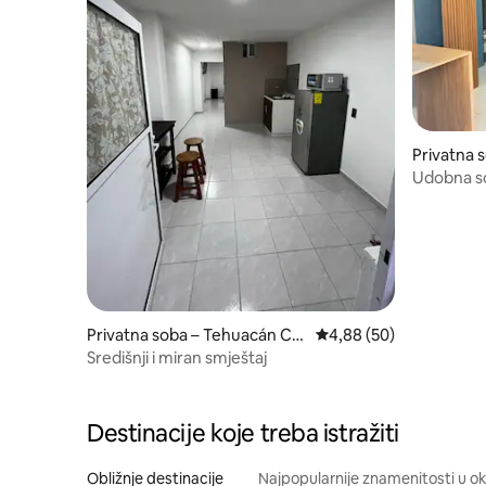
Privatna 
ntro
Udobna s
Privatna soba – Tehuacán Ce
Prosječna ocjena: 4,88/
4,88 (50)
ntro
Središnji i miran smještaj
Destinacije koje treba istražiti
Obližnje destinacije
Najpopularnije znamenitosti u ok