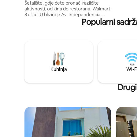
Šetalište, gdje ćete pronaći različite
Tehuacan
aktivnosti, od kina do restorana. Walmart
3 ulice. U blizini je Av. Independencia,
Popularni sadrž
glavna ulica u Tehuacanu. Poseban
smještaj, pun dobrih vibracija za odmor i
rad u smještaju. Vrlo dobro osvjetljenje,
prostori su lijepi za zajednički život. Biti s
obitelji ili na poslovnom putovanju. Ima
Wi-Fi. Vrt vam omogućuje da se opustite
i uživate u danu.
Kuhinja
Wi-F
Drugi