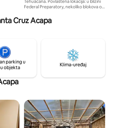
Tehuácana. Povlaštena lokacija: u blizini
Federal Preparatory, nekoliko blokova od
Acsapacka i nekoliko minuta od
autoceste koja vas povezuje s turističkim
Santa Cruz Acapa
destinacijama kao što je Tehuacán Viejo.
Idealno za obiteljske ili poslovne boravke,
s jednostavnim pristupom svemu što
vam je potrebno tijekom posjeta.
an parking u
Klima-uređaj
pu objekta
 Acapa