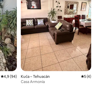
Prosječna ocjena: 4,9/5, recenzija: 94
4,9 (94)
Kuća – Tehuacán
Prosječna ocjena: 
5 (4)
Casa Armonía