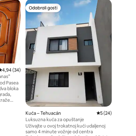
Kuća – T
Odabrali gosti
Odabral
Odabrali gosti
Odabral
Ostanite 
sušilica
Prekrasn
minuta od
idealna za
grupom. 
četvrti i
tu su i z
za djecu.
opustite
okruženju
Prosječna ocjena: 4,94/5, recenzija: 34
4,94 (34)
interneto
anas”
 od Pasea
 dva bloka
grada,
traže
dobnost,
. Stan na
Kuća – Tehuacán
Prosječna ocjena: 5
5 (24)
Luksuzna kuća za opuštanje
:00. Rado
Uživajte u ovoj trokatnoj kući udaljenoj
vila i
samo 4 minute vožnje od centra
ije.