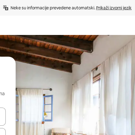
Neke su informacije prevedene automatski. 
Prikaži izvorni jezik
 na
dati koristeći se strelicama prema gore i prema dolje, kao i dodirom i