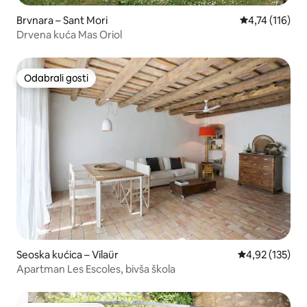
Brvnara – Sant Mori
Prosječna ocje
4,74 (116)
Drvena kuća Mas Oriol
Odabrali gosti
Odabrali gosti
Seoska kućica – Vilaür
Prosječna ocjen
4,92 (135)
Apartman Les Escoles, bivša škola