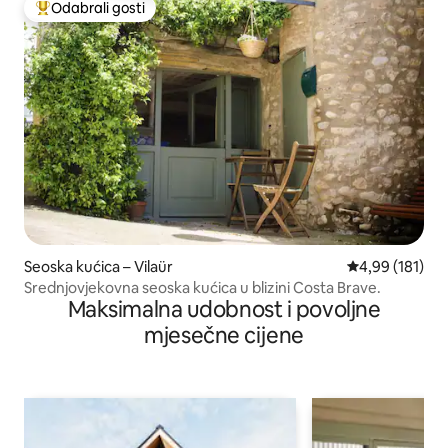
Odabrali gosti
Među najviše rangiranima s oznakom „Odabrali gosti”
Seoska kućica – Vilaür
Prosječna ocjen
4,99 (181)
Srednjovjekovna seoska kućica u blizini Costa Brave.
Maksimalna udobnost i povoljne
mjesečne cijene