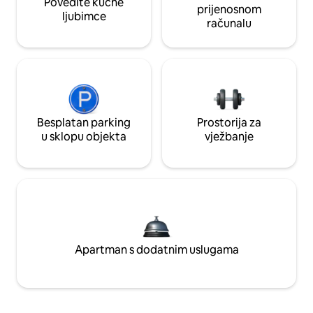
Povedite kućne
prijenosnom
ljubimce
računalu
Besplatan parking
Prostorija za
u sklopu objekta
vježbanje
Apartman s dodatnim uslugama