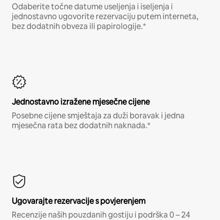
Odaberite točne datume useljenja i iseljenja i
jednostavno ugovorite rezervaciju putem interneta,
bez dodatnih obveza ili papirologije.*
Jednostavno izražene mjesečne cijene
Posebne cijene smještaja za duži boravak i jedna
mjesečna rata bez dodatnih naknada.*
Ugovarajte rezervacije s povjerenjem
Recenzije naših pouzdanih gostiju i podrška 0 – 24