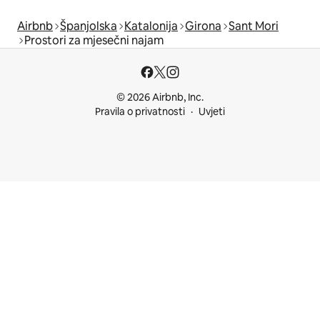
Airbnb
Španjolska
Katalonija
Girona
Sant Mori
Prostori za mjesečni najam
© 2026 Airbnb, Inc.
Pravila o privatnosti
Uvjeti