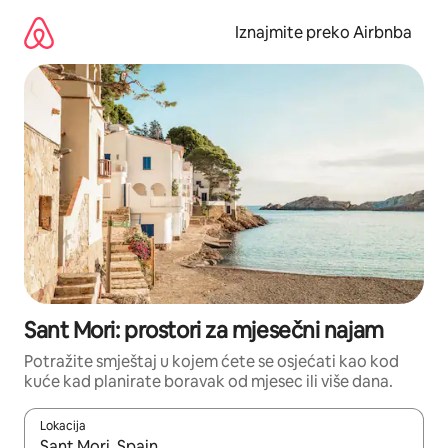
Prijeđi
na
Iznajmite preko Airbnba
sadržaj
Sant Mori: prostori za mjesečni najam
Potražite smještaj u kojem ćete se osjećati kao kod
kuće kad planirate boravak od mjesec ili više dana.
Lokacija
Kada budu dostupni rezultati, moći ćete ih pregledati koristeći