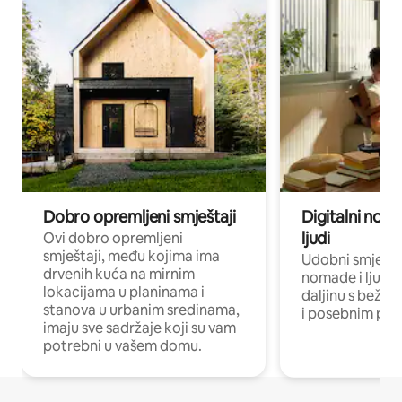
Dobro opremljeni smještaji
Digitalni noma
ljudi
Ovi dobro opremljeni
smještaji, među kojima ima
Udobni smještaj
drvenih kuća na mirnim
nomade i ljude 
lokacijama u planinama i
daljinu s bežič
stanova u urbanim sredinama,
i posebnim pro
imaju sve sadržaje koji su vam
potrebni u vašem domu.