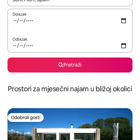
Dolazak
Odlazak
Pretraži
Prostori za mjesečni najam u bližoj okolici
Odabrali gosti
Odabrali gosti