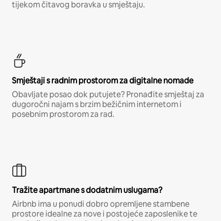
tijekom čitavog boravka u smještaju.
Smještaji s radnim prostorom za digitalne nomade
Obavljate posao dok putujete? Pronađite smještaj za
dugoročni najam s brzim bežičnim internetom i
posebnim prostorom za rad.
Tražite apartmane s dodatnim uslugama?
Airbnb ima u ponudi dobro opremljene stambene
prostore idealne za nove i postojeće zaposlenike te