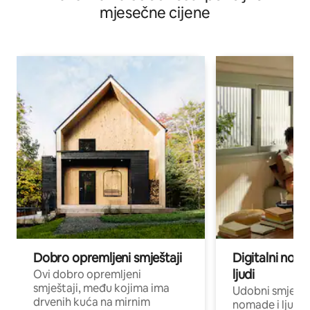
mjesečne cijene
Dobro opremljeni smještaji
Digitalni noma
ljudi
Ovi dobro opremljeni
smještaji, među kojima ima
Udobni smještaj
drvenih kuća na mirnim
nomade i ljude 