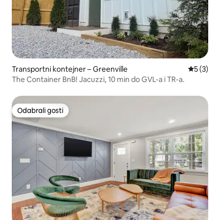
Transportni kontejner – Greenville
Prosječna
5 (3)
The Container BnB! Jacuzzi, 10 min do GVL-a i TR-a.
Odabrali gosti
Odabrali gosti