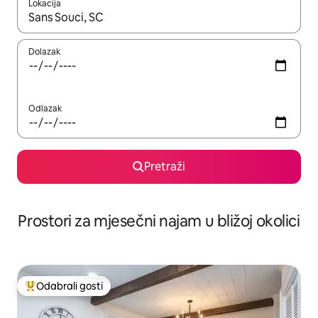
Lokacija
Kada budu dostupni rezultati, moći ćete ih pregledati koristeći
Dolazak
Odlazak
Pretraži
Prostori za mjesečni najam u bližoj okolici
Odabrali gosti
Među najviše rangiranima s oznakom „Odabrali gosti”