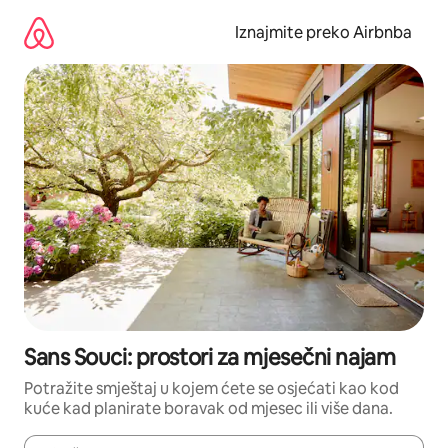
Prijeđi
na
Iznajmite preko Airbnba
sadržaj
Sans Souci: prostori za mjesečni najam
Potražite smještaj u kojem ćete se osjećati kao kod
kuće kad planirate boravak od mjesec ili više dana.