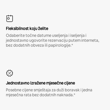
Fleksibilnost koju želite
Odaberite točne datume useljenja i iseljenja i
jednostavno ugovorite rezervaciju putem interneta,
bez dodatnih obveza ili papirologije.*
Jednostavno izražene mjesečne cijene
Posebne cijene smještaja za duži boravak i jedna
mjesečna rata bez dodatnih naknada.*