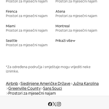
Prostori za mjesečni najam
Prostori za mjesečni najam
Firenca
Atena
Prostori za mjesečni najam
Prostori za mjesečni najam
Miami
Montreal
Prostori za mjesečni najam
Prostori za mjesečni najam
Seattle
Prikaži više
Prostori za mjesečni najam
*Za određena područja i smještaje mogu vrijediti neke
iznimke.
Airbnb
Sjedinjene Američke Države
Južna Karolina
Greenville County
Sans Souci
Prostori za mjesečni najam