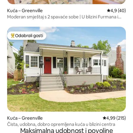
Kuća – Greenville
Prosječna ocj
4,9 (40)
Moderan smještaj s 2 spavaće sobe | U blizini Furmana i
centra grada
Odabrali gosti
Među najviše rangiranima s oznakom „Odabrali gosti”
Kuća – Greenville
Prosječna ocjen
4,99 (215)
Čista, udobna, dobro opremljena kuća u blizini centra
Maksimalna udobnost i povoljne