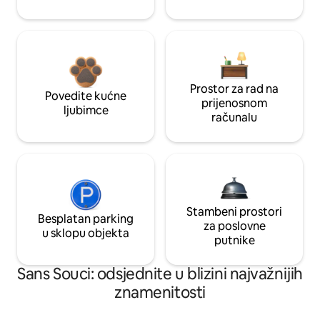
Prostor za rad na
Povedite kućne
prijenosnom
ljubimce
računalu
Stambeni prostori
Besplatan parking
za poslovne
u sklopu objekta
putnike
Sans Souci: odsjednite u blizini najvažnijih
znamenitosti