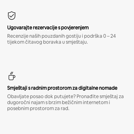
Ugovarajte rezervacije s povjerenjem
Recenzije naših pouzdanih gostiju i podrška 0 – 24
tijekom čitavog boravka u smještaju.
Smještaji s radnim prostorom za digitalne nomade
Obavljate posao dok putujete? Pronađite smještaj za
dugoročni najam s brzim bežičnim internetom i
posebnim prostorom za rad.