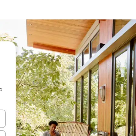
ao
dati koristeći se strelicama prema gore i prema dolje, kao i dodirom i