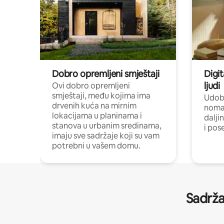
Dobro opremljeni smještaji
Digit
ljudi
Ovi dobro opremljeni
smještaji, među kojima ima
Udobn
drvenih kuća na mirnim
nomad
lokacijama u planinama i
dalji
stanova u urbanim sredinama,
i pos
imaju sve sadržaje koji su vam
potrebni u vašem domu.
Sadrža