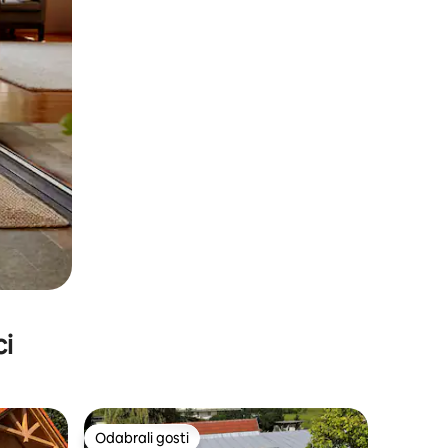
ci
Odabrali gosti
Odabrali gosti