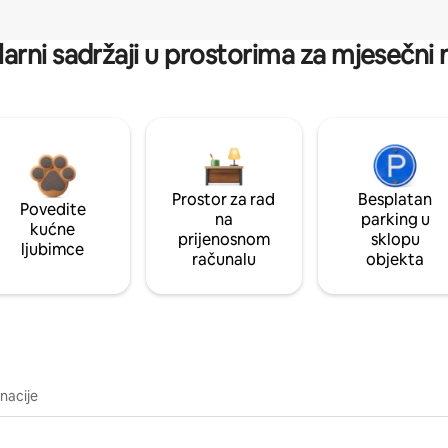
arni sadržaji u prostorima za mjesečni
Prostor za rad
Besplatan
Povedite
na
parking u
kućne
prijenosnom
sklopu
ljubimce
računalu
objekta
inacije