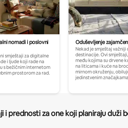
alni nomadi i poslovni
Oduševljenje zajamče
Nekad je smještaj važniji
destinacije. Ovi smještaji
i smještaji za digitalne
među kojima su drvene k
e i ljude koji rade na
na liticama i kuće na bro
nu s bežičnim internetom
mirnom okruženju, obiluj
ebnim prostorom za rad.
jedinstvenim značajkama
ji i prednosti za one koji planiraju duži 