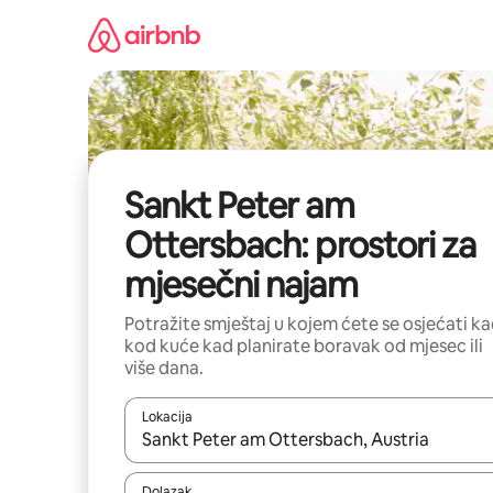
Prijeđi
na
sadržaj
Sankt Peter am
Ottersbach: prostori za
mjesečni najam
Potražite smještaj u kojem ćete se osjećati k
kod kuće kad planirate boravak od mjesec ili
više dana.
Lokacija
Kada budu dostupni rezultati, moći ćete ih pregle
Dolazak