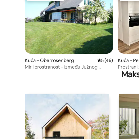
Kuća – Oberrosenberg
Prosječna ocjena: 5/
5 (46)
Kuća – Pe
Mir i prostranost – između Južnog
Prostrani 
Maks
Štajerska i Vulkanlanda
Maribora 