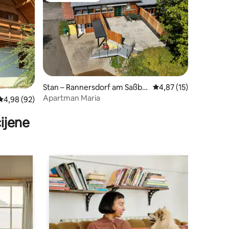
Stan – Rannersdorf am Saßba
Prosječna ocjena: 4,87
4,87 (15)
ch
Apartman Maria
Prosječna ocjena: 4,98/5, recenzija: 92
4,98 (92)
ijene