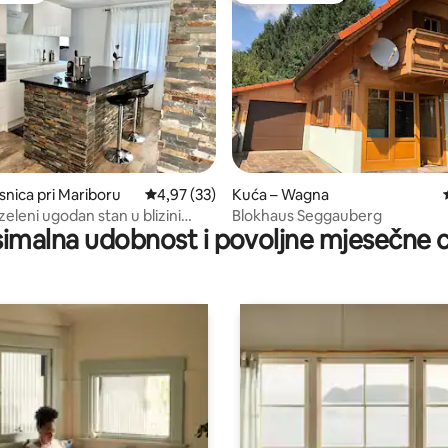
5, recenzija: 46
snica pri Mariboru
Prosječna ocjena: 4,97/5, recenzija: 33
4,97 (33)
Kuća – Wagna
zeleni ugodan stan u blizini
Blokhaus Seggauberg
imalna udobnost i povoljne mjesečne c
(bazen + park)