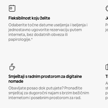
Fleksibilnost koju želite
J
Odaberite točne datume useljenja i iseljenja i
P
jednostavno ugovorite rezervaciju putem
j
interneta, bez dodatnih obveza ili
papirologije.*
Smještaji s radnim prostorom za digitalne
T
nomade
A
Obavljate posao dok putujete? Pronađite
s
smještaj za dugoročni najam s brzim bežičnim
p
internetom i posebnim prostorom za rad.
p