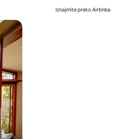
Iznajmite preko Airbnba
li prelaskom prstom po zaslonu.