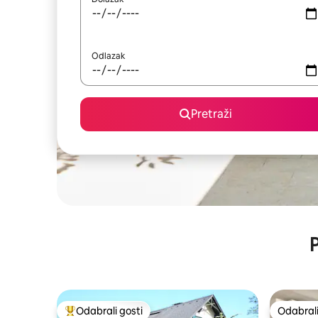
Odlazak
Pretraži
P
Odabrali gosti
Odabrali
Među najviše rangiranima s oznakom „Odabrali gosti”
Odabrali