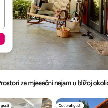
rostori za mjesečni najam u bližoj okoli
 gosti
Odabrali gosti
 gosti
Odabrali gosti