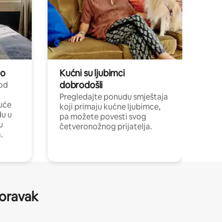
no
Kućni su ljubimci
dobrodošli
 od
,
Pregledajte ponudu smještaja
uće
koji primaju kućne ljubimce,
du u
pa možete povesti svog
u
četveronožnog prijatelja.
.
boravak