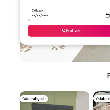
Odlazak
Pretraži
P
Odabrali gosti
Odabrali
Odabrali gosti
Odabrali