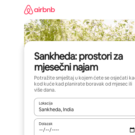
Prijeđi
na
sadržaj
Sankheda: prostori za
mjesečni najam
Potražite smještaj u kojem ćete se osjećati k
kod kuće kad planirate boravak od mjesec ili
više dana.
Lokacija
Kada budu dostupni rezultati, moći ćete ih pregle
Dolazak