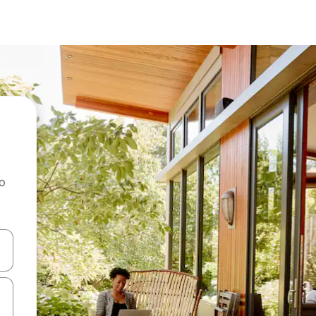
ao
dati koristeći se strelicama prema gore i prema dolje, kao i dodirom i