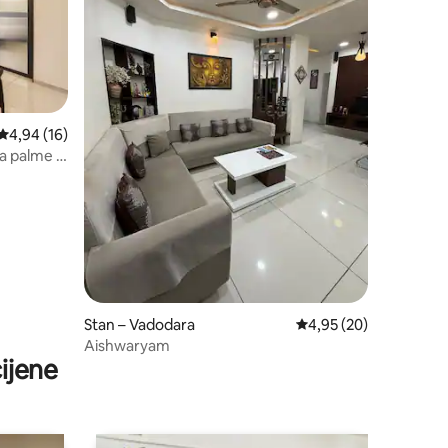
Prosječna ocjena: 4,94/5, recenzija: 16
4,94 (16)
a palme |
Stan – Vadodara
Prosječna ocjena: 4,95
4,95 (20)
Aishwaryam
ijene