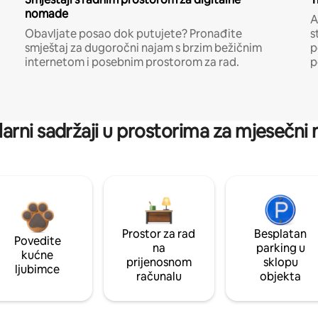
nomade
A
Obavljate posao dok putujete? Pronađite
s
smještaj za dugoročni najam s brzim bežičnim
p
internetom i posebnim prostorom za rad.
p
arni sadržaji u prostorima za mjesečni
Prostor za rad
Besplatan
Povedite
na
parking u
kućne
prijenosnom
sklopu
ljubimce
računalu
objekta