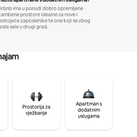
irbnb ima u ponudi dobro opremljene
tambene prostore idealne za nove i
ostojeće zaposlenike te one koji se zbog
osla sele u drugi grad.
 najam
Apartman s
Prostorija za
dodatnim
vježbanje
uslugama