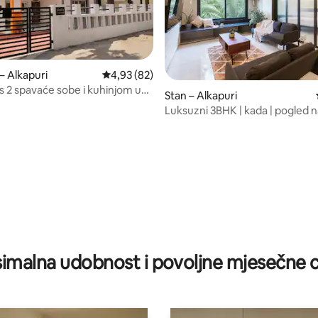
– Alkapuri
Prosječna ocjena: 4,93/5, recenzija: 82
4,93 (82)
s 2 spavaće sobe i kuhinjom u
Stan – Alkapuri
biteljski smještaj
Luksuzni 3BHK | kada | pogled n
Alkapuri Central
5, recenzija: 46
imalna udobnost i povoljne mjesečne c