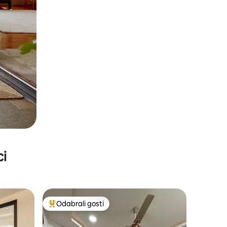
ci
Odabrali gosti
Među najviše rangiranima s oznakom „Odabrali gosti”