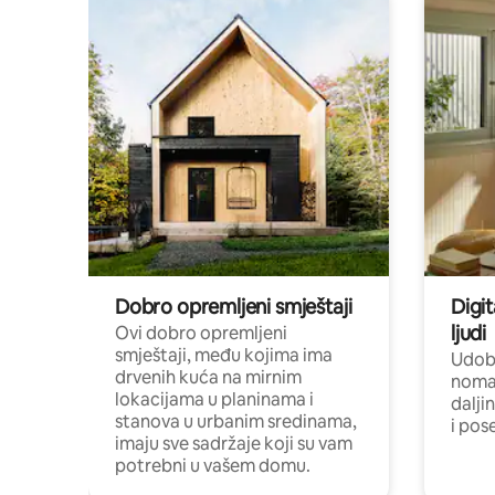
Dobro opremljeni smještaji
Digit
ljudi
Ovi dobro opremljeni
smještaji, među kojima ima
Udobn
drvenih kuća na mirnim
nomad
lokacijama u planinama i
dalji
stanova u urbanim sredinama,
i pos
imaju sve sadržaje koji su vam
potrebni u vašem domu.