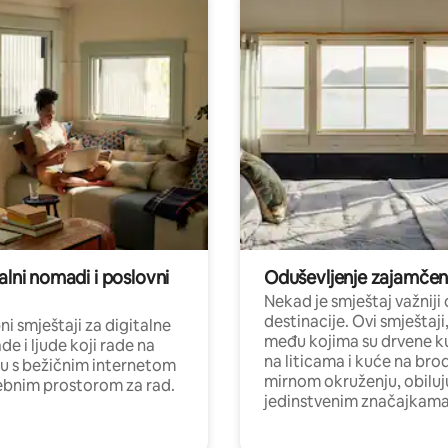
alni nomadi i poslovni
Oduševljenje zajamče
Nekad je smještaj važniji
destinacije. Ovi smještaji
i smještaji za digitalne
među kojima su drvene k
e i ljude koji rade na
na liticama i kuće na bro
nu s bežičnim internetom
mirnom okruženju, obiluj
ebnim prostorom za rad.
jedinstvenim značajkama