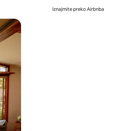
Iznajmite preko Airbnba
li prelaskom prstom po zaslonu.