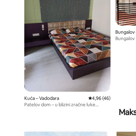
Bungalov 
Bungalov 
centru | O
Kuća – Vadodara
Prosječna ocjena: 4,96/
4,96 (46)
Patelov dom – u blizini zračne luke
Maks
Vadodara / Amit Nagar