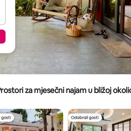
rostori za mjesečni najam u bližoj okoli
 gosti
Odabrali gosti
 gosti
Odabrali gosti