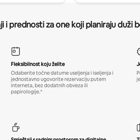
ji i prednosti za one koji planiraju duži 
Fleksibilnost koju želite
J
Odaberite točne datume useljenja i iseljenja i
P
jednostavno ugovorite rezervaciju putem
j
interneta, bez dodatnih obveza ili
papirologije.*
Smještaji s radnim prostorom za digitalne
T