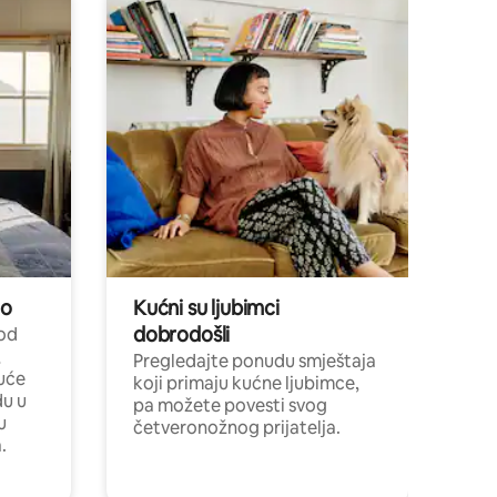
no
Kućni su ljubimci
dobrodošli
 od
,
Pregledajte ponudu smještaja
uće
koji primaju kućne ljubimce,
du u
pa možete povesti svog
u
četveronožnog prijatelja.
.