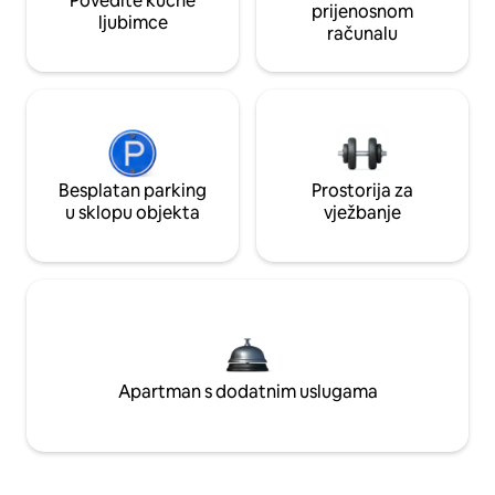
Povedite kućne
prijenosnom
ljubimce
računalu
Besplatan parking
Prostorija za
u sklopu objekta
vježbanje
Apartman s dodatnim uslugama