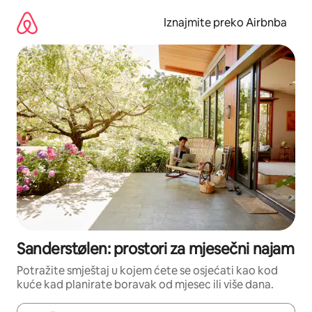
Prijeđi
na
Iznajmite preko Airbnba
sadržaj
Sanderstølen: prostori za mjesečni najam
Potražite smještaj u kojem ćete se osjećati kao kod
kuće kad planirate boravak od mjesec ili više dana.