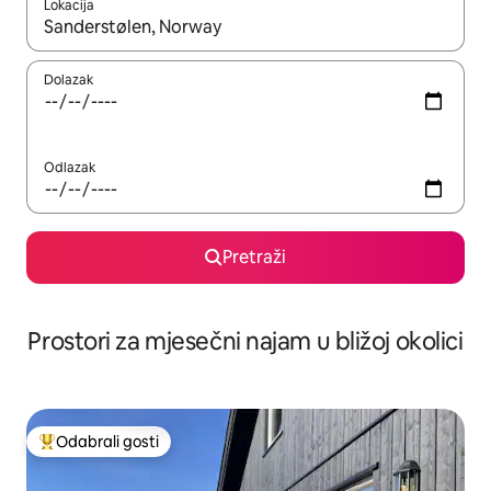
Lokacija
Kada budu dostupni rezultati, moći ćete ih pregledati koristeći
Dolazak
Odlazak
Pretraži
Prostori za mjesečni najam u bližoj okolici
Odabrali gosti
Među najviše rangiranima s oznakom „Odabrali gosti”