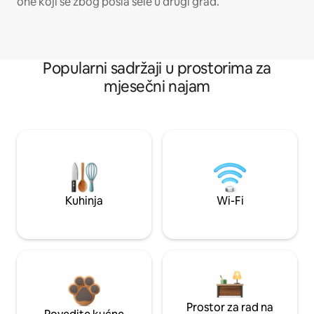
one koji se zbog posla sele u drugi grad.
Popularni sadržaji u prostorima za
mjesečni najam
Kuhinja
Wi-Fi
Prostor za rad na