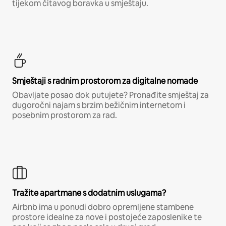
tijekom čitavog boravka u smještaju.
Smještaji s radnim prostorom za digitalne nomade
Obavljate posao dok putujete? Pronađite smještaj za
dugoročni najam s brzim bežičnim internetom i
posebnim prostorom za rad.
Tražite apartmane s dodatnim uslugama?
Airbnb ima u ponudi dobro opremljene stambene
prostore idealne za nove i postojeće zaposlenike te