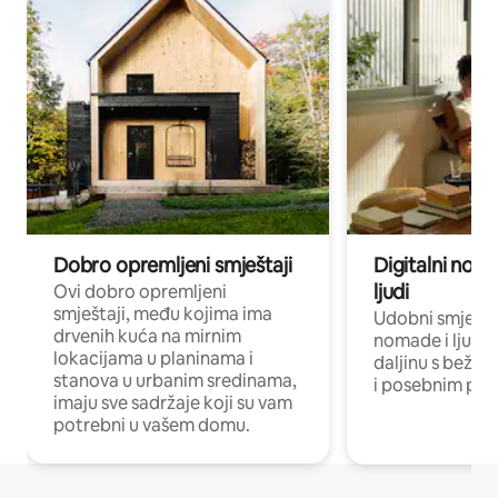
Dobro opremljeni smještaji
Digitalni noma
ljudi
Ovi dobro opremljeni
smještaji, među kojima ima
Udobni smještaj
drvenih kuća na mirnim
nomade i ljude 
lokacijama u planinama i
daljinu s bežič
stanova u urbanim sredinama,
i posebnim pro
imaju sve sadržaje koji su vam
potrebni u vašem domu.