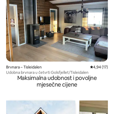
Brvnara – Tisleidalen
Prosječna ocje
4,94 (17)
Udobna brvnara u četvrti Golsfjellet/Tisleidalen
Maksimalna udobnost i povoljne
mjesečne cijene