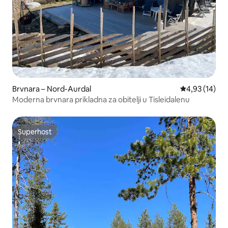
Brvnara – Nord-Aurdal
Prosječna ocje
4,93 (14)
Moderna brvnara prikladna za obitelji u Tisleidalenu
Superhost
Superhost