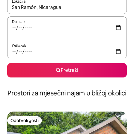
Lokacija
Kada budu dostupni rezultati, moći ćete ih pregledati koristeći
Dolazak
Odlazak
Pretraži
Prostori za mjesečni najam u bližoj okolici
Odabrali gosti
Odabrali gosti