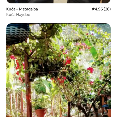
Kuća – Matagalpa
Prosječna ocje
4,96 (26)
Kuća Haydee