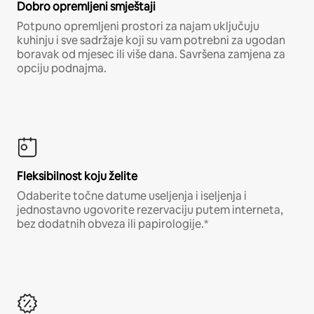
Dobro opremljeni smještaji
Potpuno opremljeni prostori za najam uključuju
kuhinju i sve sadržaje koji su vam potrebni za ugodan
boravak od mjesec ili više dana. Savršena zamjena za
opciju podnajma.
Fleksibilnost koju želite
Odaberite točne datume useljenja i iseljenja i
jednostavno ugovorite rezervaciju putem interneta,
bez dodatnih obveza ili papirologije.*