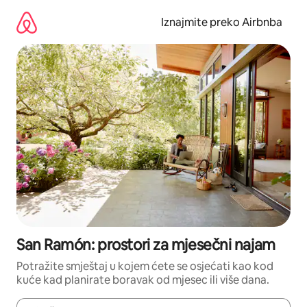
Prijeđi
na
Iznajmite preko Airbnba
sadržaj
San Ramón: prostori za mjesečni najam
Potražite smještaj u kojem ćete se osjećati kao kod
kuće kad planirate boravak od mjesec ili više dana.