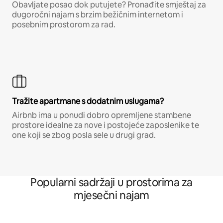
Obavljate posao dok putujete? Pronađite smještaj za
dugoročni najam s brzim bežičnim internetom i
posebnim prostorom za rad.
Tražite apartmane s dodatnim uslugama?
Airbnb ima u ponudi dobro opremljene stambene
prostore idealne za nove i postojeće zaposlenike te
one koji se zbog posla sele u drugi grad.
Popularni sadržaji u prostorima za
mjesečni najam