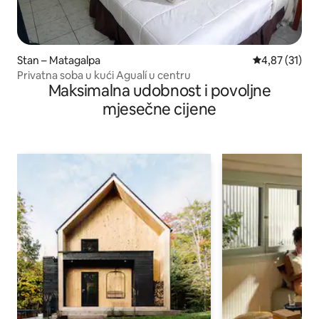
Stan – Matagalpa
Prosječna ocje
4,87 (31)
Privatna soba u kući Agualí u centru
Maksimalna udobnost i povoljne
mjesečne cijene