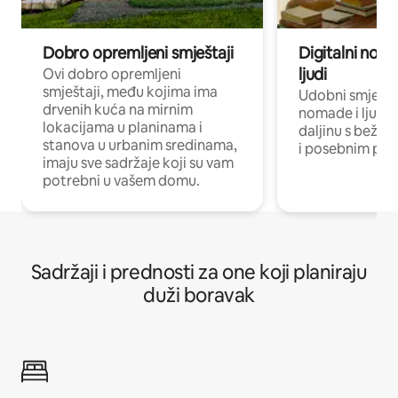
Dobro opremljeni smještaji
Digitalni noma
ljudi
Ovi dobro opremljeni
smještaji, među kojima ima
Udobni smještaj
drvenih kuća na mirnim
nomade i ljude 
lokacijama u planinama i
daljinu s bežič
stanova u urbanim sredinama,
i posebnim pro
imaju sve sadržaje koji su vam
potrebni u vašem domu.
Sadržaji i prednosti za one koji planiraju
duži boravak