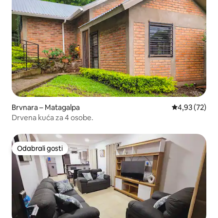
Brvnara – Matagalpa
Prosječna ocje
4,93 (72)
Drvena kuća za 4 osobe.
Odabrali gosti
Odabrali gosti