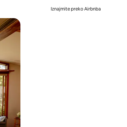
Iznajmite preko Airbnba
li prelaskom prstom po zaslonu.