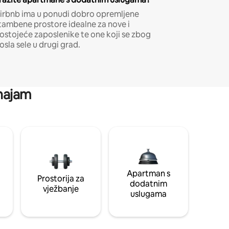
irbnb ima u ponudi dobro opremljene
tambene prostore idealne za nove i
ostojeće zaposlenike te one koji se zbog
osla sele u drugi grad.
 najam
Apartman s
Prostorija za
dodatnim
vježbanje
uslugama