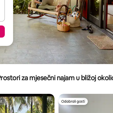
rostori za mjesečni najam u bližoj okoli
st
Odabrali gosti
st
Odabrali gosti