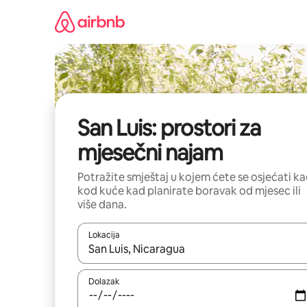
Prijeđi
na
sadržaj
San Luis: prostori za
mjesečni najam
Potražite smještaj u kojem ćete se osjećati k
kod kuće kad planirate boravak od mjesec ili
više dana.
Lokacija
Kada budu dostupni rezultati, moći ćete ih pregle
Dolazak