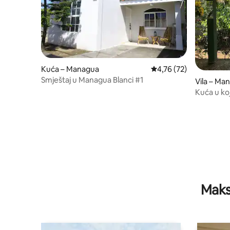
Kuća – Managua
Prosječna ocjena: 4,76/
4,76 (72)
Smještaj u Managua Blanci #1
Vila – Ma
Kuća u ko
Maks