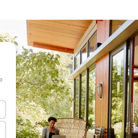
ao
dati koristeći se strelicama prema gore i prema dolje, kao i dodirom i