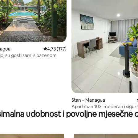
5, recenzija: 72
nagua
Prosječna ocjena: 4,73/5, recenzija: 177
4,73 (177)
joj su gosti sami s bazenom
Stan – Managua
Apartman 103: moderan i sigur
imalna udobnost i povoljne mjesečne c