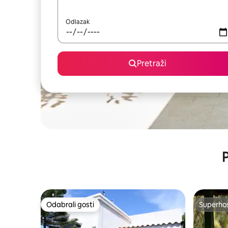
Odlazak
Pretraži
P
Odabrali gosti
Superho
Odabrali gosti
Superho