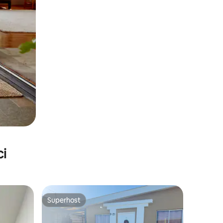
ci
Superhost
Superhost