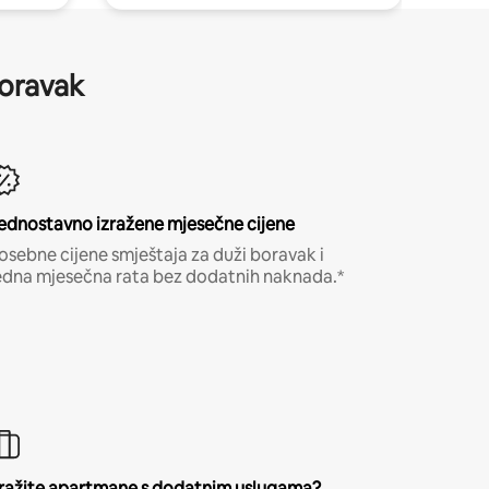
boravak
ednostavno izražene mjesečne cijene
osebne cijene smještaja za duži boravak i
edna mjesečna rata bez dodatnih naknada.*
ražite apartmane s dodatnim uslugama?