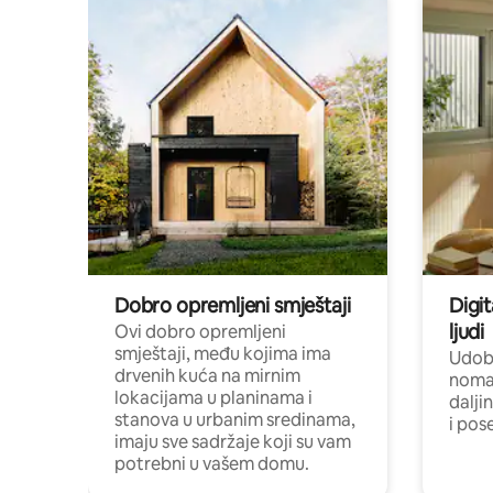
Dobro opremljeni smještaji
Digit
ljudi
Ovi dobro opremljeni
smještaji, među kojima ima
Udobn
drvenih kuća na mirnim
nomad
lokacijama u planinama i
dalji
stanova u urbanim sredinama,
i pos
imaju sve sadržaje koji su vam
potrebni u vašem domu.