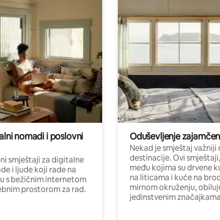
alni nomadi i poslovni
Oduševljenje zajamče
Nekad je smještaj važniji
destinacije. Ovi smještaji
i smještaji za digitalne
među kojima su drvene k
e i ljude koji rade na
na liticama i kuće na bro
nu s bežičnim internetom
mirnom okruženju, obiluj
ebnim prostorom za rad.
jedinstvenim značajkama