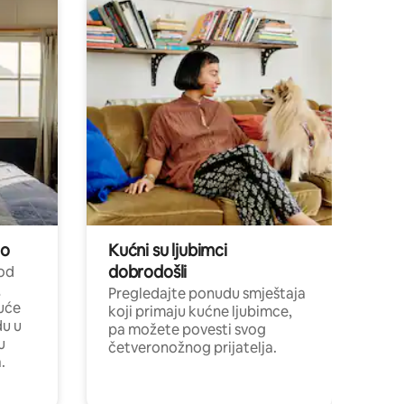
no
Kućni su ljubimci
dobrodošli
 od
,
Pregledajte ponudu smještaja
uće
koji primaju kućne ljubimce,
du u
pa možete povesti svog
u
četveronožnog prijatelja.
.