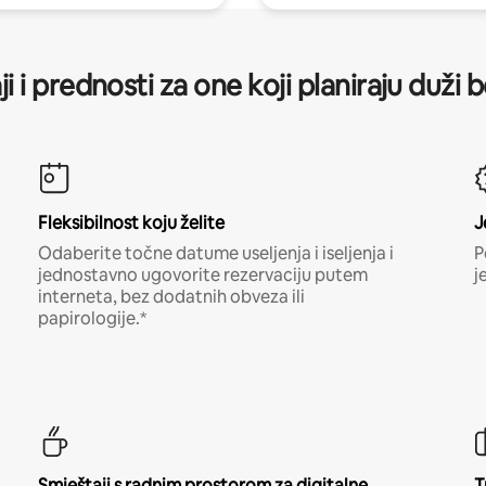
ji i prednosti za one koji planiraju duži 
Fleksibilnost koju želite
J
Odaberite točne datume useljenja i iseljenja i
P
jednostavno ugovorite rezervaciju putem
j
interneta, bez dodatnih obveza ili
papirologije.*
Smještaji s radnim prostorom za digitalne
T