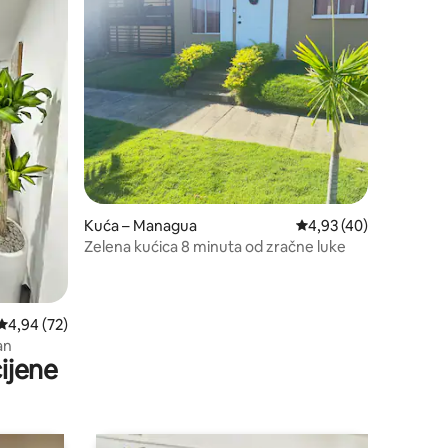
Kuća – Managua
Prosječna ocjena: 4,93
4,93 (40)
Zelena kućica 8 minuta od zračne luke
Prosječna ocjena: 4,94/5, recenzija: 72
4,94 (72)
an
ijene