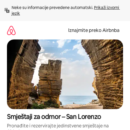
Prijeđi
Neke su informacije prevedene automatski. 
Prikaži izvorni 
na
jezik
sadržaj
Iznajmite preko Airbnba
Smještaji za odmor – San Lorenzo
Pronađite i rezervirajte jedinstvene smještaje na