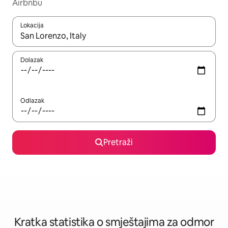
Airbnbu
Lokacija
Kada budu dostupni rezultati, moći ćete ih pregledati koristeći
Dolazak
Odlazak
Pretraži
Kratka statistika o smještajima za odmor