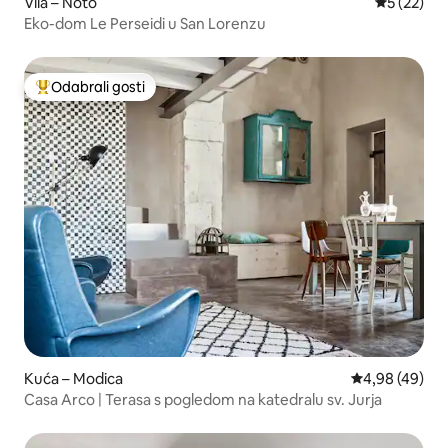
Vila – Noto
Prosječna 
5 (22)
Eko-dom Le Perseidi u San Lorenzu
Odabrali gosti
Među najviše rangiranima s oznakom „Odabrali gosti”
Kuća – Modica
Prosječna ocje
4,98 (49)
Casa Arco | Terasa s pogledom na katedralu sv. Jurja