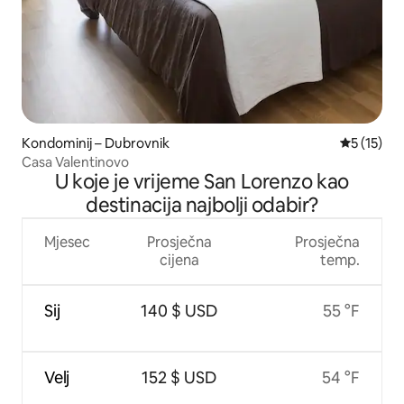
Kondominij – Dubrovnik
Prosječna 
5 (15)
Casa Valentinovo
U koje je vrijeme San Lorenzo kao
destinacija najbolji odabir?
Mjesec
Prosječna
Prosječna
cijena
temp.
Sij
140 $ USD
55 °F
Velj
152 $ USD
54 °F