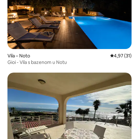
Vila – Noto
Prosječna ocje
4,97 (31)
Gioi - Vila s bazenom u Notu