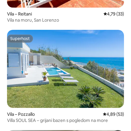
Vila – Reitani
Prosječna ocje
4,79 (33)
Vila na moru, San Lorenzo
Superhost
Superhost
Vila – Pozzallo
Prosječna ocje
4,89 (53)
Villa SOUL SEA – grijani bazen s pogledom na more