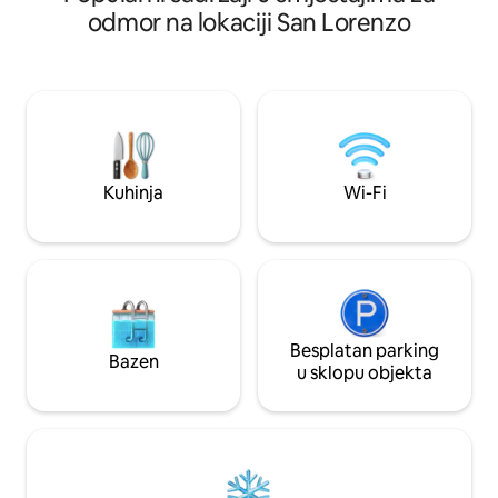
dizajn i profinjeni luksuz. Idealna baza za
odmor na lokaciji San Lorenzo
istraživanje istočne Sicilije. Kultna
arhitektura C. Calvagne. Vrhunski san uz
nadmadrace i probrane jastuke iz
ponude. Kamin, ognjište i grijani bazen.
Vrhunske usluge i doživljaji prilagođeni
vašim željama. Na zahtjev: privatni chef,
masaža u vili, svakodnevna usluga
spremačice, čuvanje djece i doživljaji po
Kuhinja
Wi-Fi
mjeri
Besplatan parking
Bazen
u sklopu objekta