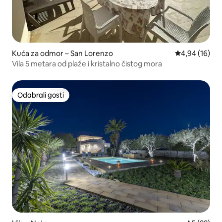
Kuća za odmor – San Lorenzo
Prosječna ocje
4,94 (16)
Vila 5 metara od plaže i kristalno čistog mora
Odabrali gosti
Odabrali gosti