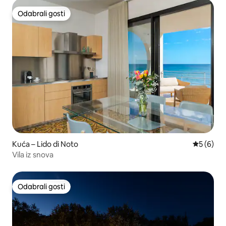
Odabrali gosti
Odabrali gosti
Kuća – Lido di Noto
Prosječna
5 (6)
Vila iz snova
Odabrali gosti
Odabrali gosti