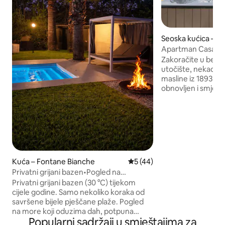
Seoska kućica – N
Apartman Casa Far
uljara
Zakoračite u bezv
utočište, nekadašn
masline iz 1893. god
obnovljen i smješ
stablima maslina, 
aromatičnim biljem
mediteranske priro
smještaj, koji je b
AD, Elle Decoration
odabran je za katal
Lyfestyle za 2021. 
Kuća – Fontane Bianche
Prosječna ocjena: 5/5, recen
5 (44)
francuskom televi
Privatni grijani bazen•Pogled na
inside”. Odredište 
more•Pješice do plaže•Shati
Privatni grijani bazen (30 °C) tijekom
autentičnost, elega
cijele godine. Samo nekoliko koraka od
apsolutni mir.
savršene bijele pješčane plaže. Pogled
na more koji oduzima dah, potpuna
Popularni sadržaji u smještajima za
privatnost i tropski vrtovi. Vanserijski