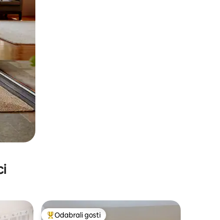
ci
Odabrali gosti
Među najviše rangiranima s oznakom „Odabrali gosti”