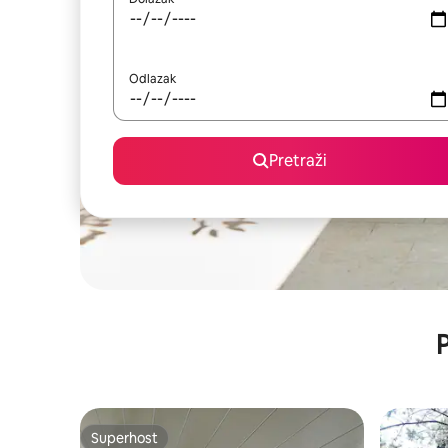
Odlazak
Pretraži
P
Superhost
Superhost