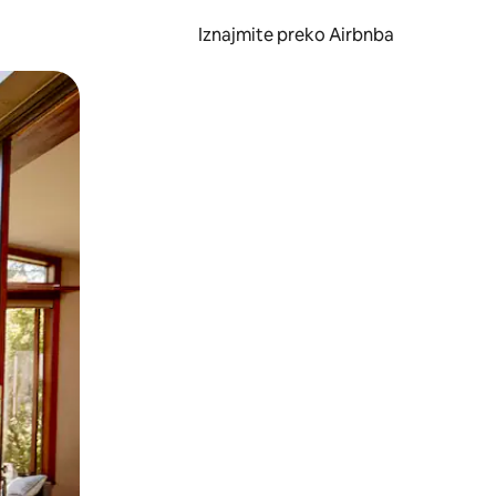
Iznajmite preko Airbnba
li prelaskom prstom po zaslonu.