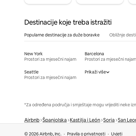
Destinacije koje treba istražiti
Popularne destinacije za duže boravke
Obližnje dest
New York
Barcelona
Prostori za mjesečni najam
Prostori za mjesečni naja
Seattle
Prikaži više
Prostori za mjesečni najam
*Za određena područja i smještaje mogu vrijediti neke iz
Airbnb
Španjolska
Kastilja i León
Soria
San Leo
© 2026 Airbnb, Inc.
Pravila o privatnosti
Uvjeti