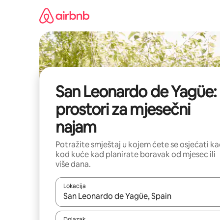
Prijeđi
na
sadržaj
San Leonardo de Yagüe:
prostori za mjesečni
najam
Potražite smještaj u kojem ćete se osjećati k
kod kuće kad planirate boravak od mjesec ili
više dana.
Lokacija
Kada budu dostupni rezultati, moći ćete ih pregle
Dolazak