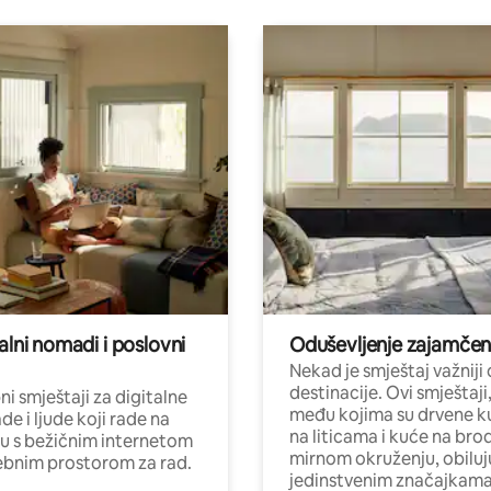
alni nomadi i poslovni
Oduševljenje zajamče
Nekad je smještaj važniji
destinacije. Ovi smještaji
i smještaji za digitalne
među kojima su drvene k
e i ljude koji rade na
na liticama i kuće na bro
nu s bežičnim internetom
mirnom okruženju, obiluj
ebnim prostorom za rad.
jedinstvenim značajkama