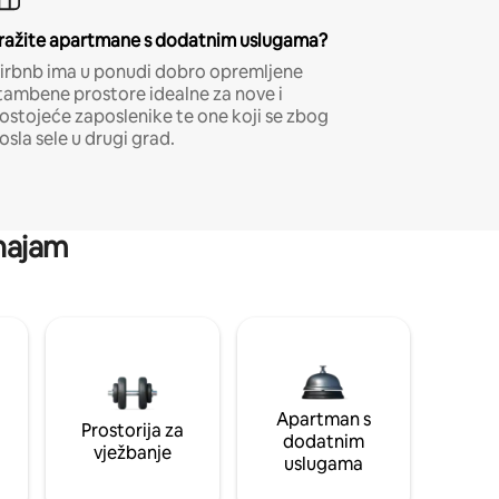
ražite apartmane s dodatnim uslugama?
irbnb ima u ponudi dobro opremljene
tambene prostore idealne za nove i
ostojeće zaposlenike te one koji se zbog
osla sele u drugi grad.
 najam
Apartman s
Prostorija za
dodatnim
vježbanje
uslugama