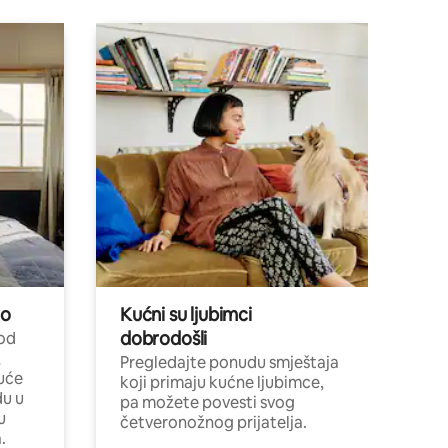
no
Kućni su ljubimci
dobrodošli
 od
,
Pregledajte ponudu smještaja
uće
koji primaju kućne ljubimce,
du u
pa možete povesti svog
u
četveronožnog prijatelja.
.