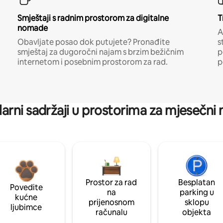
Smještaji s radnim prostorom za digitalne
T
nomade
A
Obavljate posao dok putujete? Pronađite
s
smještaj za dugoročni najam s brzim bežičnim
p
internetom i posebnim prostorom za rad.
p
arni sadržaji u prostorima za mjesečni
Prostor za rad
Besplatan
Povedite
na
parking u
kućne
prijenosnom
sklopu
ljubimce
računalu
objekta