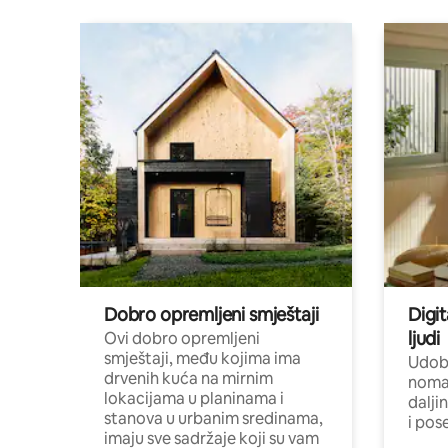
Dobro opremljeni smještaji
Digit
ljudi
Ovi dobro opremljeni
smještaji, među kojima ima
Udobn
drvenih kuća na mirnim
nomad
lokacijama u planinama i
dalji
stanova u urbanim sredinama,
i pos
imaju sve sadržaje koji su vam