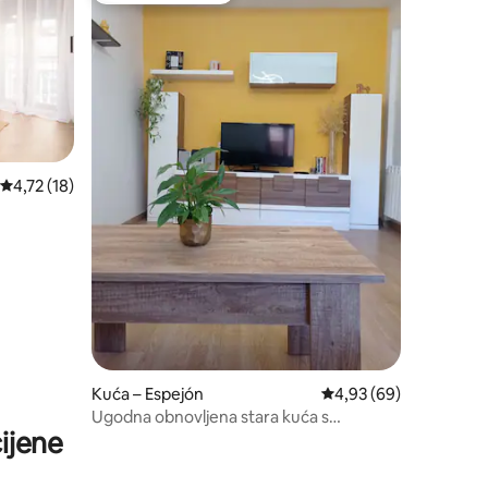
Prosječna ocjena: 4,72/5, recenzija: 18
4,72 (18)
Kuća – Espejón
Prosječna ocjena: 4,93
4,93 (69)
Ugodna obnovljena stara kuća s
ijene
dvorištem