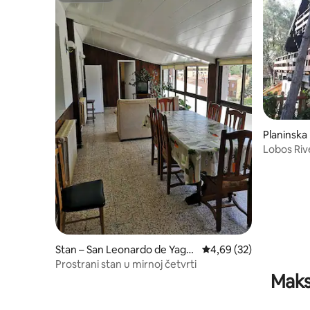
Planinska
o de Yag
Lobos Riv
Stan – San Leonardo de Yagü
Prosječna ocjena: 4,69/
4,69 (32)
e
Prostrani stan u mirnoj četvrti
Maks