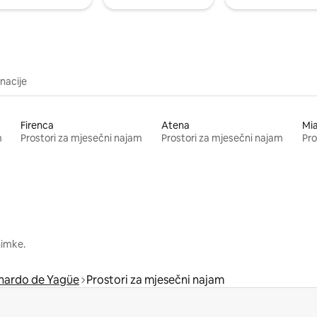
inacije
Firenca
Atena
Mi
m
Prostori za mjesečni najam
Prostori za mjesečni najam
Pro
nimke.
nardo de Yagüe
Prostori za mjesečni najam