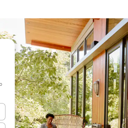
ao
dati koristeći se strelicama prema gore i prema dolje, kao i dodirom i