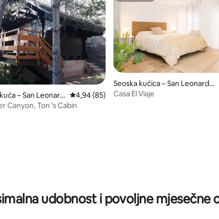
Seoska kućica – San Leonardo
de Yagüe
Casa El Viaje
 kuća – San Leonard
Prosječna ocjena: 4,94/5, recenzija: 85
4,94 (85)
üe
er Canyon, Ton 's Cabin
5, recenzija: 32
imalna udobnost i povoljne mjesečne c