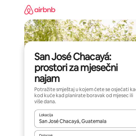
Prijeđi
na
sadržaj
San José Chacayá:
prostori za mjesečni
najam
Potražite smještaj u kojem ćete se osjećati k
kod kuće kad planirate boravak od mjesec ili
više dana.
Lokacija
Kada budu dostupni rezultati, moći ćete ih pregle
Dolazak