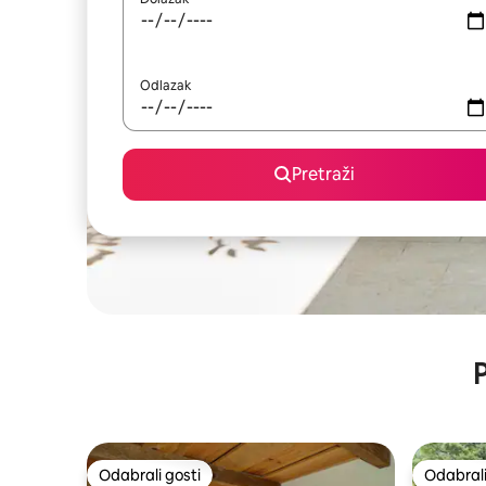
Odlazak
Pretraži
P
Odabrali gosti
Odabrali
Odabrali gosti
Odabrali