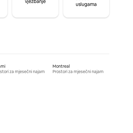
vježbanje
uslugama
ami
Montreal
stori za mjesečni najam
Prostori za mjesečni najam