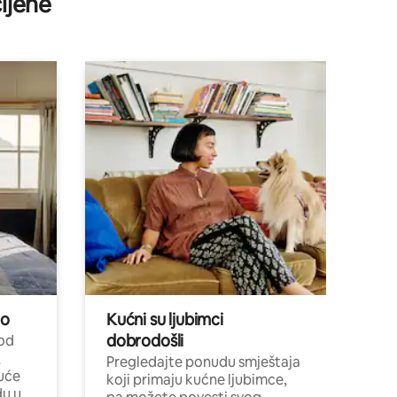
ijene
no
Kućni su ljubimci
dobrodošli
 od
,
Pregledajte ponudu smještaja
uće
koji primaju kućne ljubimce,
du u