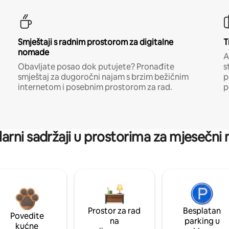
Smještaji s radnim prostorom za digitalne
T
nomade
A
Obavljate posao dok putujete? Pronađite
s
smještaj za dugoročni najam s brzim bežičnim
p
internetom i posebnim prostorom za rad.
p
arni sadržaji u prostorima za mjesečni
Prostor za rad
Besplatan
Povedite
na
parking u
kućne