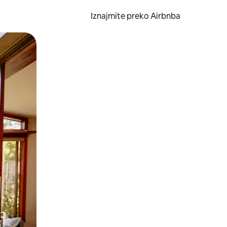
Iznajmite preko Airbnba
li prelaskom prstom po zaslonu.