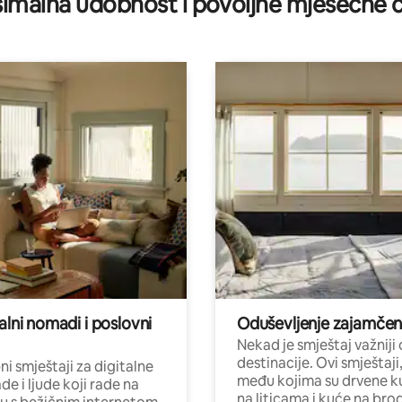
imalna udobnost i povoljne mjesečne c
alni nomadi i poslovni
Oduševljenje zajamče
Nekad je smještaj važniji
destinacije. Ovi smještaji
i smještaji za digitalne
među kojima su drvene k
e i ljude koji rade na
na liticama i kuće na bro