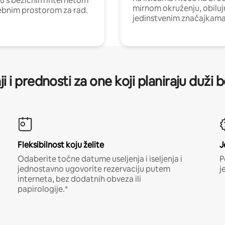
nu s bežičnim internetom
mirnom okruženju, obiluj
ebnim prostorom za rad.
jedinstvenim značajkama
ji i prednosti za one koji planiraju duži 
Fleksibilnost koju želite
J
Odaberite točne datume useljenja i iseljenja i
P
jednostavno ugovorite rezervaciju putem
j
interneta, bez dodatnih obveza ili
papirologije.*