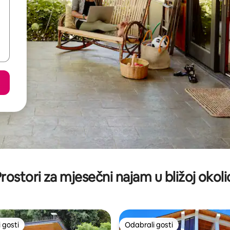
rostori za mjesečni najam u bližoj okoli
 gosti
Odabrali gosti
 gosti
Odabrali gosti