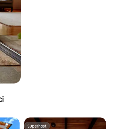
ci
Superhost
Superhost