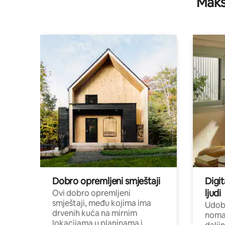
Maks
Dobro opremljeni smještaji
Digit
ljudi
Ovi dobro opremljeni
smještaji, među kojima ima
Udobn
drvenih kuća na mirnim
nomad
lokacijama u planinama i