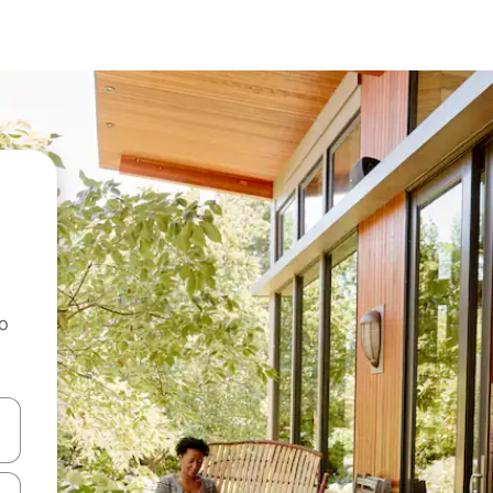
ao
dati koristeći se strelicama prema gore i prema dolje, kao i dodirom i