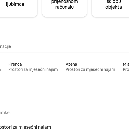
prijenosnom
sklopu
ljubimce
računalu
objekta
inacije
Firenca
Atena
Mi
m
Prostori za mjesečni najam
Prostori za mjesečni najam
Pro
nimke.
ostori za mjesečni najam