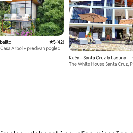
balito
Prosječna ocjena: 5/5, recenzija: 42
5 (42)
Casa Árbol + predivan pogled
5, recenzija: 38
Kuća – Santa Cruz la Laguna
The White House Santa Cruz, P
Starlink