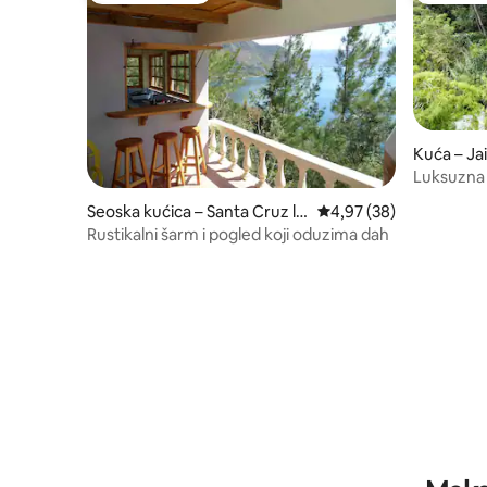
Kuća – Jai
Luksuzna 
Seoska kućica – Santa Cruz la
Prosječna ocjena: 4,97/
4,97 (38)
Laguna
Rustikalni šarm i pogled koji oduzima dah