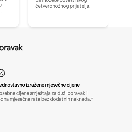
pa možete povesti svog
u
četveronožnog prijatelja.
.
boravak
ednostavno izražene mjesečne cijene
osebne cijene smještaja za duži boravak i
edna mjesečna rata bez dodatnih naknada.*