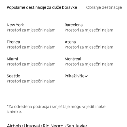
Popularne destinacije za duže boravke
Obližnje destinacije
New York
Barcelona
Prostori za mjesečni najam
Prostori za mjesečni najam
Firenca
Atena
Prostori za mjesečni najam
Prostori za mjesečni najam
Miami
Montreal
Prostori za mjesečni najam
Prostori za mjesečni najam
Seattle
Prikaži više
Prostori za mjesečni najam
*Za određena područja i smještaje mogu vrijediti neke
iznimke.
Airbnb
Urugvaj
Río Negro
San Javier