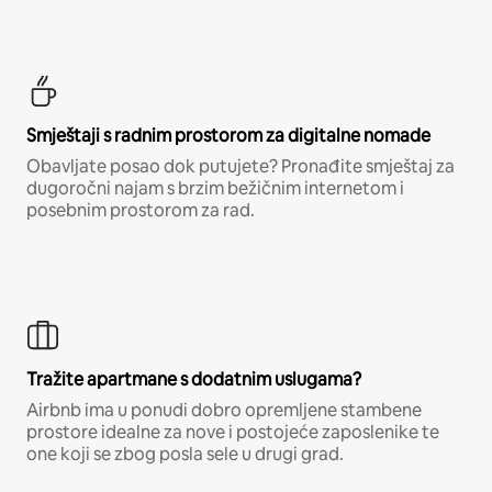
Smještaji s radnim prostorom za digitalne nomade
Obavljate posao dok putujete? Pronađite smještaj za
dugoročni najam s brzim bežičnim internetom i
posebnim prostorom za rad.
Tražite apartmane s dodatnim uslugama?
Airbnb ima u ponudi dobro opremljene stambene
prostore idealne za nove i postojeće zaposlenike te
one koji se zbog posla sele u drugi grad.