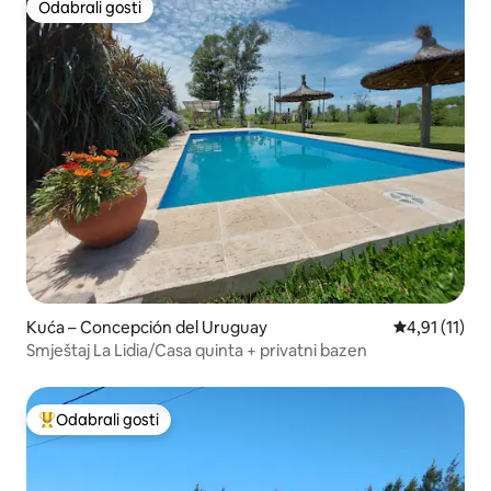
Odabrali gosti
Odabrali gosti
Kuća – Concepción del Uruguay
Prosječna ocj
4,91 (11)
Smještaj La Lidia/Casa quinta + privatni bazen
Odabrali gosti
Među najviše rangiranima s oznakom „Odabrali gosti”