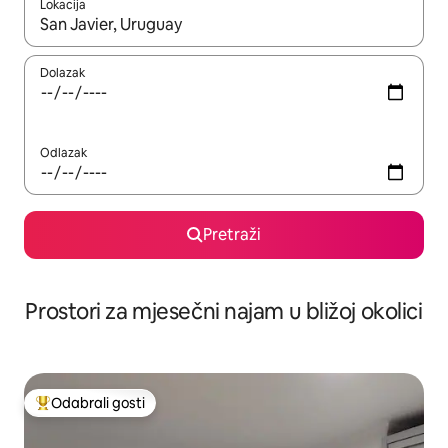
Lokacija
Kada budu dostupni rezultati, moći ćete ih pregledati koristeći
Dolazak
Odlazak
Pretraži
Prostori za mjesečni najam u bližoj okolici
Odabrali gosti
Među najviše rangiranima s oznakom „Odabrali gosti”