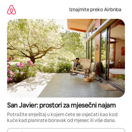
Prijeđi
na
Iznajmite preko Airbnba
sadržaj
San Javier: prostori za mjesečni najam
Potražite smještaj u kojem ćete se osjećati kao kod
kuće kad planirate boravak od mjesec ili više dana.