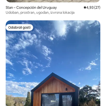
Stan – Concepción del Uruguay
Prosječna ocje
4,93 (27)
Udoban, prostran, ugodan, izvrsna lokacija
Odabrali gosti
Odabrali gosti