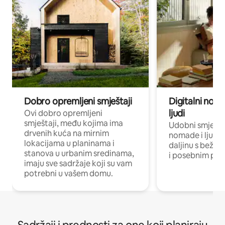
Dobro opremljeni smještaji
Digitalni noma
ljudi
Ovi dobro opremljeni
smještaji, među kojima ima
Udobni smještaj
drvenih kuća na mirnim
nomade i ljude 
lokacijama u planinama i
daljinu s bežič
stanova u urbanim sredinama,
i posebnim pro
imaju sve sadržaje koji su vam
potrebni u vašem domu.