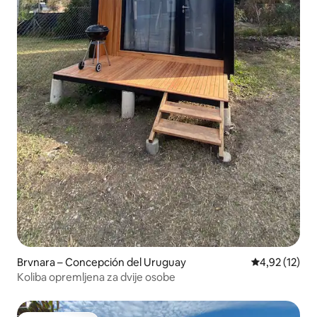
Brvnara – Concepción del Uruguay
Prosječna ocje
4,92 (12)
Koliba opremljena za dvije osobe