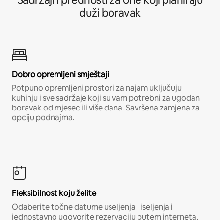
Sadržaji i prednosti za one koji planiraju
duži boravak
Dobro opremljeni smještaji
Potpuno opremljeni prostori za najam uključuju
kuhinju i sve sadržaje koji su vam potrebni za ugodan
boravak od mjesec ili više dana. Savršena zamjena za
opciju podnajma.
Fleksibilnost koju želite
Odaberite točne datume useljenja i iseljenja i
jednostavno ugovorite rezervaciju putem interneta,