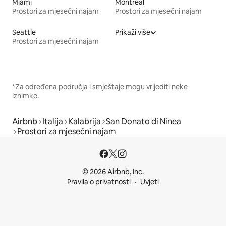
Miami
Montreal
Prostori za mjesečni najam
Prostori za mjesečni najam
Seattle
Prikaži više
Prostori za mjesečni najam
*Za određena područja i smještaje mogu vrijediti neke
iznimke.
Airbnb
Italija
Kalabrija
San Donato di Ninea
Prostori za mjesečni najam
© 2026 Airbnb, Inc.
Pravila o privatnosti
Uvjeti