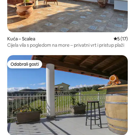
Kuća – Scalea
Prosječna 
5 (17)
Cijela vila s pogledom na more – privatni vrt i pristup plaži
Odabrali gosti
Odabrali gosti