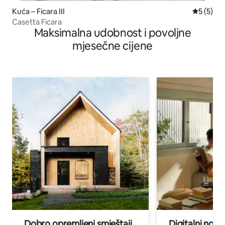
Kuća – Ficara III
Prosječna
5 (5)
Casetta Ficara
Maksimalna udobnost i povoljne
mjesečne cijene
Dobro opremljeni smještaji
Digitalni noma