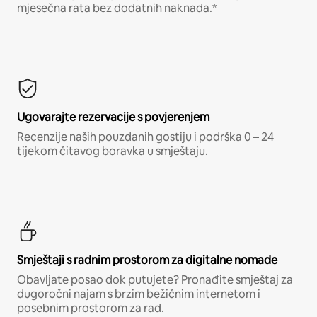
mjesečna rata bez dodatnih naknada.*
Ugovarajte rezervacije s povjerenjem
Recenzije naših pouzdanih gostiju i podrška 0 – 24
tijekom čitavog boravka u smještaju.
Smještaji s radnim prostorom za digitalne nomade
Obavljate posao dok putujete? Pronađite smještaj za
dugoročni najam s brzim bežičnim internetom i
posebnim prostorom za rad.