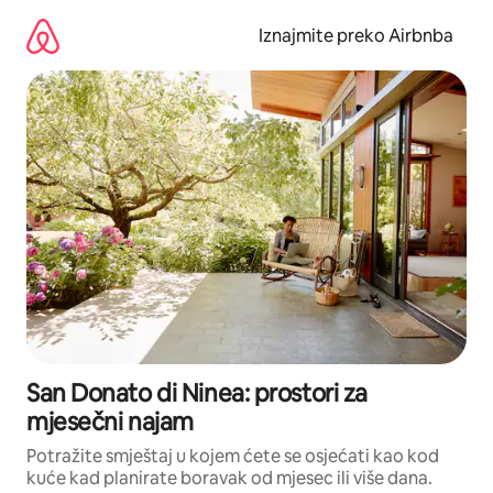
Prijeđi
na
Iznajmite preko Airbnba
sadržaj
San Donato di Ninea: prostori za
mjesečni najam
Potražite smještaj u kojem ćete se osjećati kao kod
kuće kad planirate boravak od mjesec ili više dana.