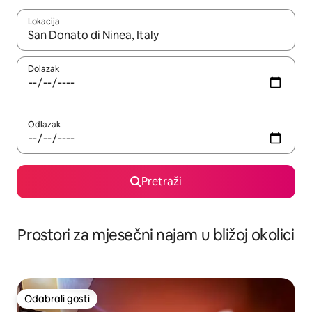
Lokacija
Kada budu dostupni rezultati, moći ćete ih pregledati koristeći
Dolazak
Odlazak
Pretraži
Prostori za mjesečni najam u bližoj okolici
Odabrali gosti
Odabrali gosti