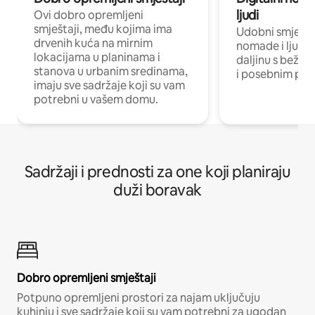
ljudi
Ovi dobro opremljeni
smještaji, među kojima ima
Udobni smještaj
drvenih kuća na mirnim
nomade i ljude 
lokacijama u planinama i
daljinu s bežič
stanova u urbanim sredinama,
i posebnim pro
imaju sve sadržaje koji su vam
potrebni u vašem domu.
Sadržaji i prednosti za one koji planiraju
duži boravak
Dobro opremljeni smještaji
Potpuno opremljeni prostori za najam uključuju
kuhinju i sve sadržaje koji su vam potrebni za ugodan