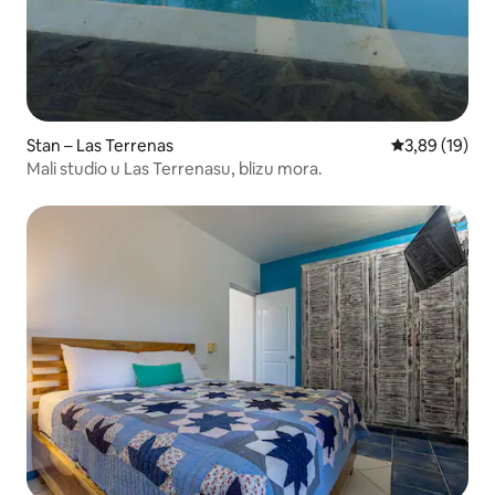
Stan – Las Terrenas
Prosječna ocje
3,89 (19)
Mali studio u Las Terrenasu, blizu mora.