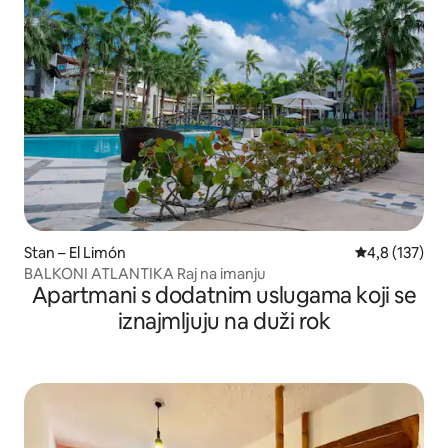
Stan – El Limón
Prosječna ocje
4,8 (137)
BALKONI ATLANTIKA Raj na imanju
Apartmani s dodatnim uslugama koji se
iznajmljuju na duži rok