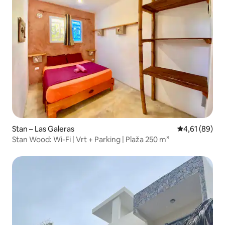
Stan – Las Galeras
Prosječna ocje
4,61 (89)
Stan Wood: Wi-Fi | Vrt + Parking | Plaža 250 m”