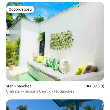
Odabrali gosti
Odabrali gosti
Stan – Sanchez
Prosječna ocje
4,82 (78)
Cijeli stan - Samaná Centro - No Sanchez