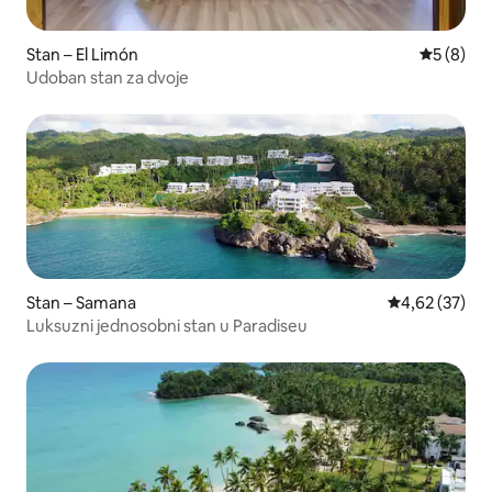
Stan – El Limón
Prosječna
5 (8)
Udoban stan za dvoje
Stan – Samana
Prosječna ocje
4,62 (37)
Luksuzni jednosobni stan u Paradiseu