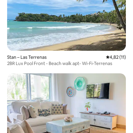
Stan – Las Terrenas
Prosječna ocj
4,82 (11)
2BR Lux Pool Front - Beach walk apt- Wi-Fi-Terrenas