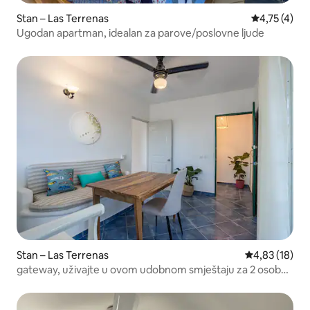
Stan – Las Terrenas
Prosječna oc
4,75 (4)
Ugodan apartman, idealan za parove/poslovne ljude
Stan – Las Terrenas
Prosječna ocje
4,83 (18)
gateway, uživajte u ovom udobnom smještaju za 2 osobe
u Las Terrenasu