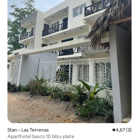
Stan – Las Terrenas
Prosječna ocj
4,67 (3)
Aparthotel Saoco 1D blizu plaže