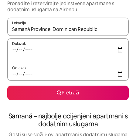
Pronađite i rezervirajte jedinstvene apartmane s
dodatnim uslugama na Airbnbu
Lokacija
Kada budu dostupni rezultati, moći ćete ih pregledati koristeći
Dolazak
Odlazak
Pretraži
Samaná – najbolje ocijenjeni apartmani s
dodatnim uslugama
Gosti su se složili: ovi apartmani s dodatnim uslugama