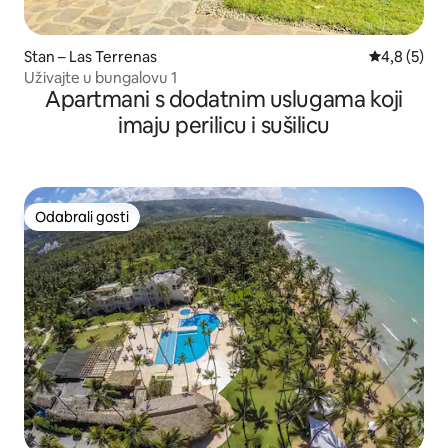
Stan – Las Terrenas
Prosječna o
4,8 (5)
Uživajte u bungalovu 1
Apartmani s dodatnim uslugama koji
imaju perilicu i sušilicu
Odabrali gosti
Odabrali gosti