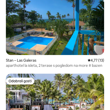
Stan – Las Galeras
Prosječna ocj
4,77 (13)
aparthotel la isleta, 2 terase s pogledom na more # bazen
Odabrali gosti
Odabrali gosti