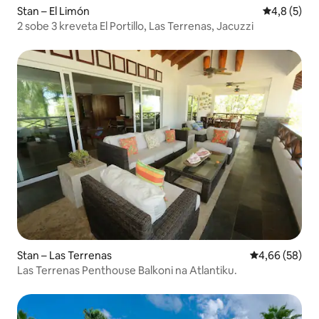
Stan – El Limón
Prosječna o
4,8 (5)
2 sobe 3 kreveta El Portillo, Las Terrenas, Jacuzzi
Stan – Las Terrenas
Prosječna ocje
4,66 (58)
Las Terrenas Penthouse Balkoni na Atlantiku.