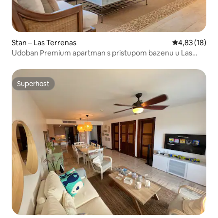
Stan – Las Terrenas
Prosječna ocje
4,83 (18)
Udoban Premium apartman s pristupom bazenu u Las
Terrenasu
Superhost
Superhost