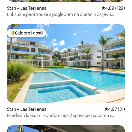
Stan – Las Terrenas
Prosječna ocjen
4,89 (129)
Luksuzni penthouse s pogledom na ocean u zaljevu
Coson
Odabrali gosti
Među najviše rangiranima s oznakom „Odabrali gosti”
Stan – Las Terrenas
Prosječna ocje
4,97 (31)
Predivan luksuzni kondominij s 2 spavaćim sobama i
sadržajima