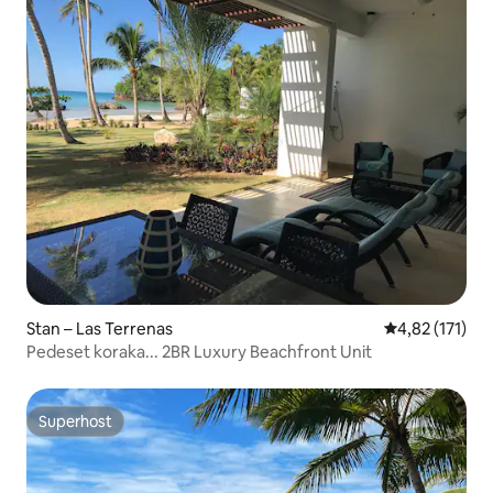
Stan – Las Terrenas
Prosječna ocje
4,82 (171)
Pedeset koraka... 2BR Luxury Beachfront Unit
Superhost
Superhost