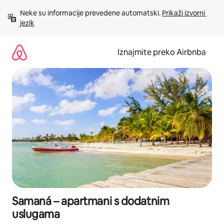
Prijeđi
Neke su informacije prevedene automatski. 
Prikaži izvorni 
na
jezik
sadržaj
Iznajmite preko Airbnba
Samaná – apartmani s dodatnim
uslugama