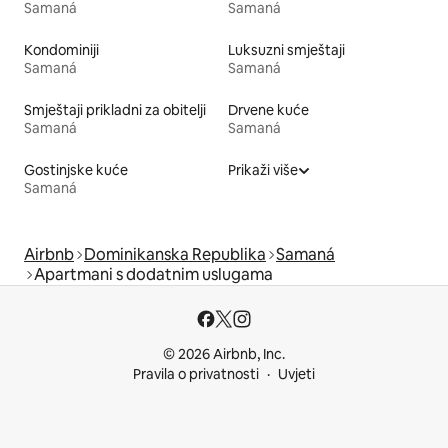
Samaná
Samaná
Kondominiji
Luksuzni smještaji
Samaná
Samaná
Smještaji prikladni za obitelji
Drvene kuće
Samaná
Samaná
Gostinjske kuće
Prikaži više
Samaná
Airbnb
Dominikanska Republika
Samaná
Apartmani s dodatnim uslugama
© 2026 Airbnb, Inc.
Pravila o privatnosti
Uvjeti