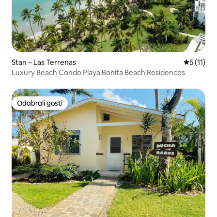
Stan – Las Terrenas
Prosječna 
5 (11)
Luxury Beach Condo Playa Bonita Beach Residences
Odabrali gosti
Odabrali gosti