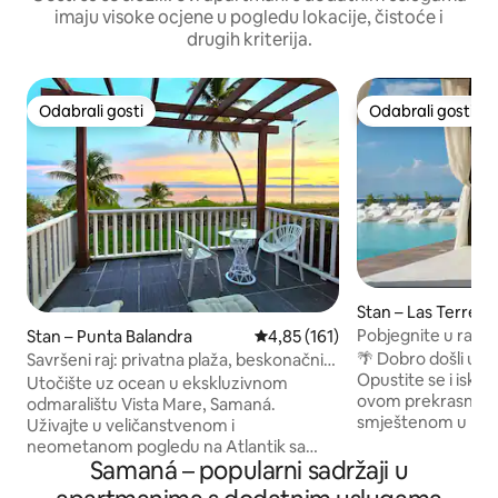
imaju visoke ocjene u pogledu lokacije, čistoće i
drugih kriterija.
Odabrali gosti
Odabrali gosti
Odabrali gosti
Odabrali gosti
Stan – Las Terrena
Pobjegnite u raj Ja
Stan – Punta Balandra
Prosječna ocjena: 4,85/5, recenz
4,85 (161)
Terreni
🌴 Dobro došli u sv
Savršeni raj: privatna plaža, beskonačni
Opustite se i isklj
bazen
Utočište uz ocean u ekskluzivnom
ovom prekrasnom
odmaralištu Vista Mare, Samaná.
smještenom u Las
Uživajte u veličanstvenom i
koji je uređen kako
neometanom pogledu na Atlantik sa
opustiti, uživati u 
Samaná – popularni sadržaji u
svog privatnog balkona. Savršeno za rad
nezaboravne trenutke. ✨ Už
na daljinu uz brzi Starlink Wi-Fi ili za miran