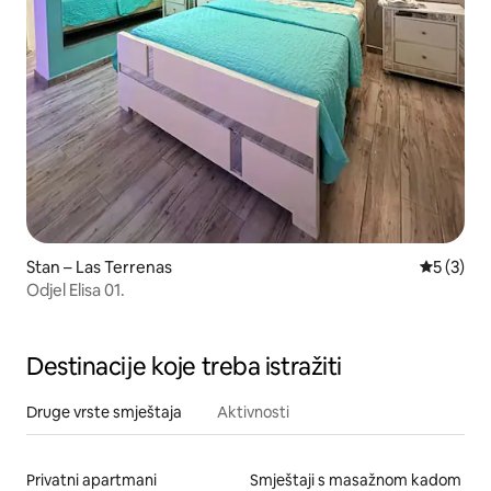
Stan – Las Terrenas
Prosječna
5 (3)
Odjel Elisa 01.
Destinacije koje treba istražiti
Druge vrste smještaja
Aktivnosti
Privatni apartmani
Smještaji s masažnom kadom