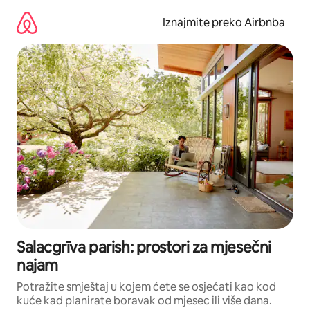
Prijeđi
na
Iznajmite preko Airbnba
sadržaj
Salacgrīva parish: prostori za mjesečni
najam
Potražite smještaj u kojem ćete se osjećati kao kod
kuće kad planirate boravak od mjesec ili više dana.