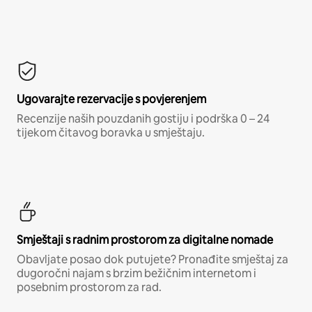
Ugovarajte rezervacije s povjerenjem
Recenzije naših pouzdanih gostiju i podrška 0 – 24
tijekom čitavog boravka u smještaju.
Smještaji s radnim prostorom za digitalne nomade
Obavljate posao dok putujete? Pronađite smještaj za
dugoročni najam s brzim bežičnim internetom i
posebnim prostorom za rad.