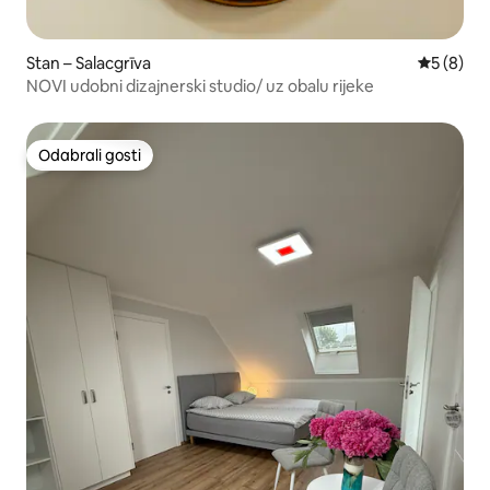
Stan – Salacgrīva
Prosječna
5 (8)
NOVI udobni dizajnerski studio/ uz obalu rijeke
Odabrali gosti
Odabrali gosti