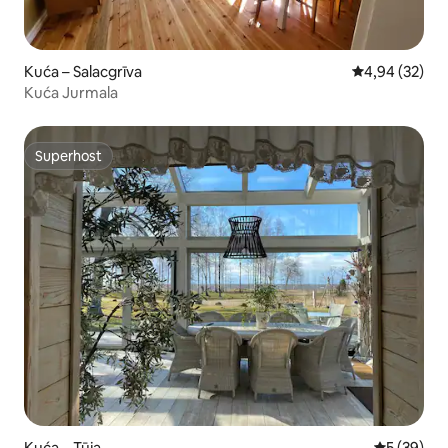
Kuća – Salacgrīva
Prosječna ocje
4,94 (32)
Kuća Jurmala
Superhost
Superhost
Kuća – Tūja
Prosječna o
5 (39)