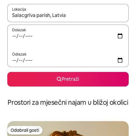
Lokacija
Kada budu dostupni rezultati, moći ćete ih pregledati koristeći
Dolazak
Odlazak
Pretraži
Prostori za mjesečni najam u bližoj okolici
Odabrali gosti
Odabrali gosti