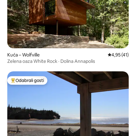
Kuća – Wolfville
Prosječna ocj
4,95 (41)
Zelena oaza White Rock · Dolina Annapolis
Odabrali gosti
Među najviše rangiranima s oznakom „Odabrali gosti”