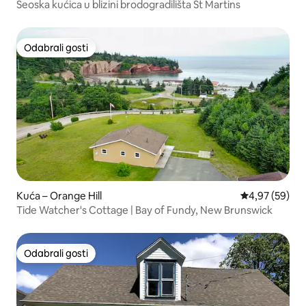
Seoska kućica u blizini brodogradilišta St Martins
Odabrali gosti
Odabrali gosti
Kuća – Orange Hill
Prosječna ocje
4,97 (59)
Tide Watcher's Cottage | Bay of Fundy, New Brunswick
Odabrali gosti
Odabrali gosti