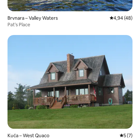
Brvnara – Valley Waters
Prosječna ocje
4,94 (48)
Pat's Place
Kuća – West Quaco
Prosječna
5 (7)