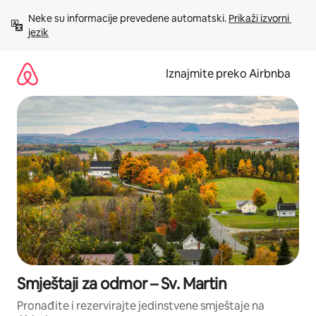
Prijeđi
Neke su informacije prevedene automatski. 
Prikaži izvorni 
na
jezik
sadržaj
Iznajmite preko Airbnba
Smještaji za odmor – Sv. Martin
Pronađite i rezervirajte jedinstvene smještaje na