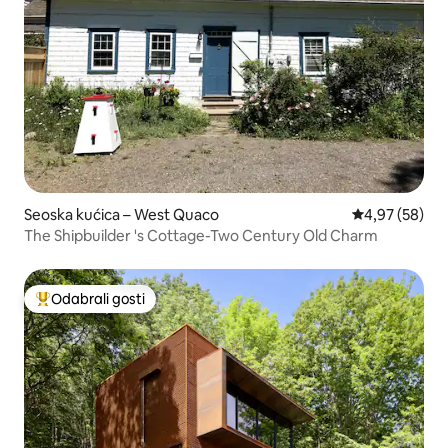
Seoska kućica – West Quaco
Prosječna ocje
4,97 (58)
The Shipbuilder 's Cottage-Two Century Old Charm
Odabrali gosti
Među najviše rangiranima s oznakom „Odabrali gosti”