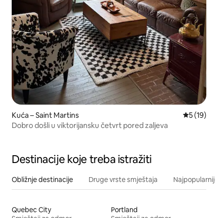
Kuća – Saint Martins
Prosječna 
5 (19)
Dobro došli u viktorijansku četvrt pored zaljeva
Destinacije koje treba istražiti
Obližnje destinacije
Druge vrste smještaja
Najpopularnije
Quebec City
Portland