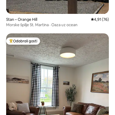
Stan – Orange Hill
Prosječna ocje
4,91 (76)
Morske špilje St. Martina · Oaza uz ocean
Odabrali gosti
Među najviše rangiranima s oznakom „Odabrali gosti”