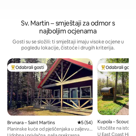
Sv. Martin – smještaji za odmor s
najboljim ocjenama
Gosti su se složili: ti smještaji imaju visoke ocjene u
pogledu lokacije, čistoće i drugih kriterija.
Odabrali gosti
Odabrali gosti
Među najviše rangiranima s oznakom „Odabrali gosti”
Među najviše ran
Kupola – Scoudou
Brvnara – Saint Martins
Prosječna ocjena: 5/5, recen
5 (54)
Utočište na istočno
Planinske kuće od pješčenjaka u zaljevu
kuća za glamping
U East Coast Hide
#54 “Serenity”
Udobna i privlačna, naša prekrasna