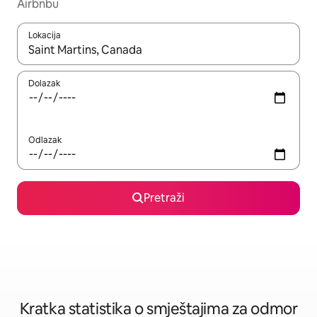
Airbnbu
Lokacija
Kada budu dostupni rezultati, moći ćete ih pregledati koristeći
Dolazak
Odlazak
Pretraži
Kratka statistika o smještajima za odmor