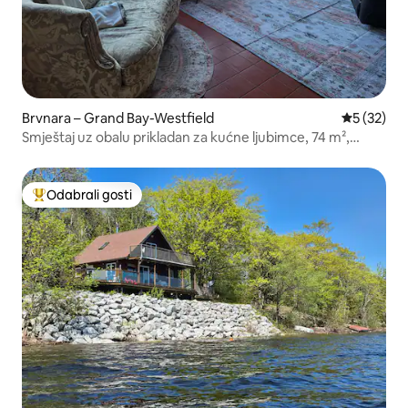
Brvnara – Grand Bay-Westfield
Prosječna 
5 (32)
Smještaj uz obalu prikladan za kućne ljubimce, 74 m²,
bračni krevet (širine 180 – 200 cm)
Odabrali gosti
Među najviše rangiranima s oznakom „Odabrali gosti”