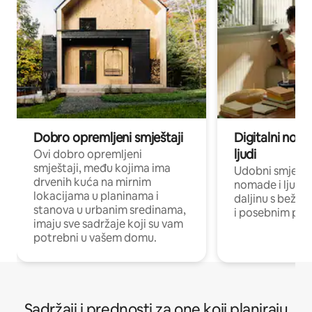
Dobro opremljeni smještaji
Digitalni noma
ljudi
Ovi dobro opremljeni
smještaji, među kojima ima
Udobni smještaj
drvenih kuća na mirnim
nomade i ljude 
lokacijama u planinama i
daljinu s bežič
stanova u urbanim sredinama,
i posebnim pro
imaju sve sadržaje koji su vam
potrebni u vašem domu.
Sadržaji i prednosti za one koji planiraju