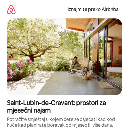
Prijeđi
na
Iznajmite preko Airbnba
sadržaj
Saint-Lubin-de-Cravant: prostori za
mjesečni najam
Potražite smještaj u kojem ćete se osjećati kao kod
kuće kad planirate boravak od mjesec ili više dana.