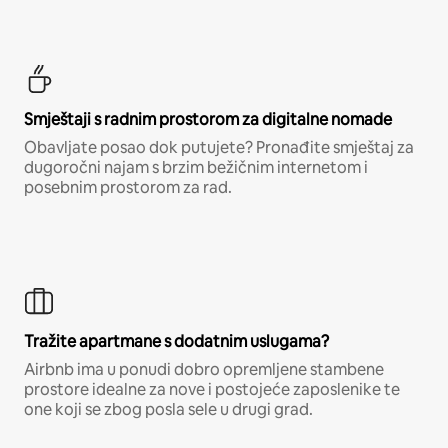
Smještaji s radnim prostorom za digitalne nomade
Obavljate posao dok putujete? Pronađite smještaj za
dugoročni najam s brzim bežičnim internetom i
posebnim prostorom za rad.
Tražite apartmane s dodatnim uslugama?
Airbnb ima u ponudi dobro opremljene stambene
prostore idealne za nove i postojeće zaposlenike te
one koji se zbog posla sele u drugi grad.