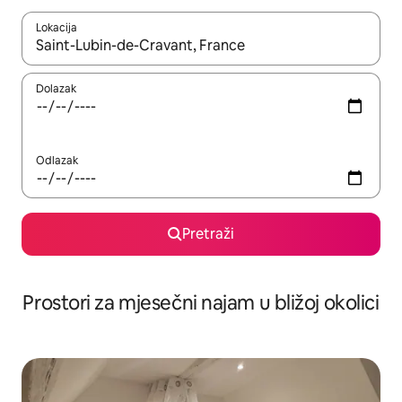
Lokacija
Kada budu dostupni rezultati, moći ćete ih pregledati koristeći
Dolazak
Odlazak
Pretraži
Prostori za mjesečni najam u bližoj okolici