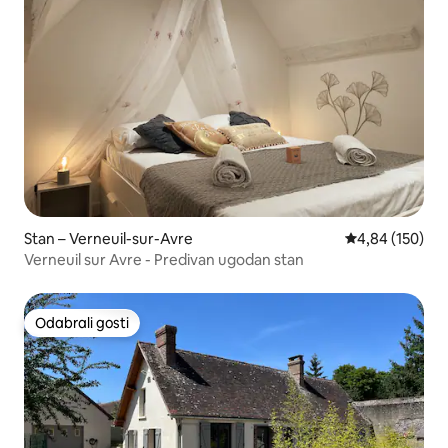
Stan – Verneuil-sur-Avre
Prosječna ocjen
4,84 (150)
Verneuil sur Avre - Predivan ugodan stan
Odabrali gosti
Odabrali gosti