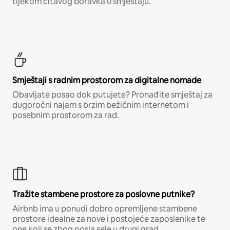
tijekom čitavog boravka u smještaju.
Smještaji s radnim prostorom za digitalne nomade
Obavljate posao dok putujete? Pronađite smještaj za
dugoročni najam s brzim bežičnim internetom i
posebnim prostorom za rad.
Tražite stambene prostore za poslovne putnike?
Airbnb ima u ponudi dobro opremljene stambene
prostore idealne za nove i postojeće zaposlenike te
one koji se zbog posla sele u drugi grad.