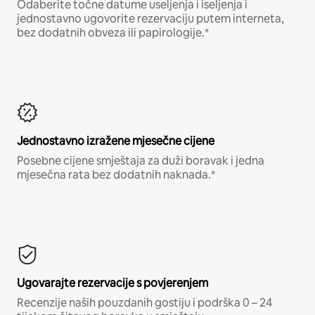
Odaberite točne datume useljenja i iseljenja i
jednostavno ugovorite rezervaciju putem interneta,
bez dodatnih obveza ili papirologije.*
Jednostavno izražene mjesečne cijene
Posebne cijene smještaja za duži boravak i jedna
mjesečna rata bez dodatnih naknada.*
Ugovarajte rezervacije s povjerenjem
Recenzije naših pouzdanih gostiju i podrška 0 – 24