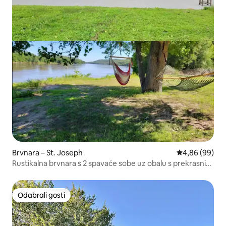
Brvnara – St. Joseph
Prosječna ocje
4,86 (99)
Rustikalna brvnara s 2 spavaće sobe uz obalu s prekrasnim
pogledom na zalazak sunca!
Odabrali gosti
Odabrali gosti