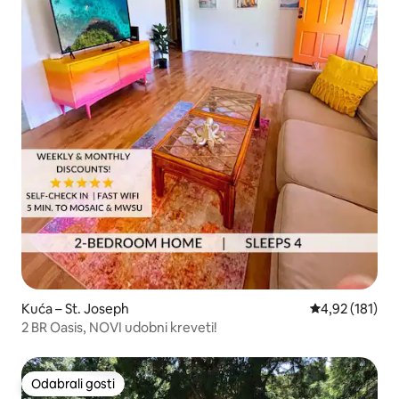
Kuća – St. Joseph
Prosječna ocjen
4,92 (181)
2 BR Oasis, NOVI udobni kreveti!
Odabrali gosti
Odabrali gosti