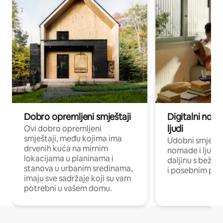
Dobro opremljeni smještaji
Digitalni noma
ljudi
Ovi dobro opremljeni
smještaji, među kojima ima
Udobni smještaj
drvenih kuća na mirnim
nomade i ljude 
lokacijama u planinama i
daljinu s bežič
stanova u urbanim sredinama,
i posebnim pro
imaju sve sadržaje koji su vam
potrebni u vašem domu.