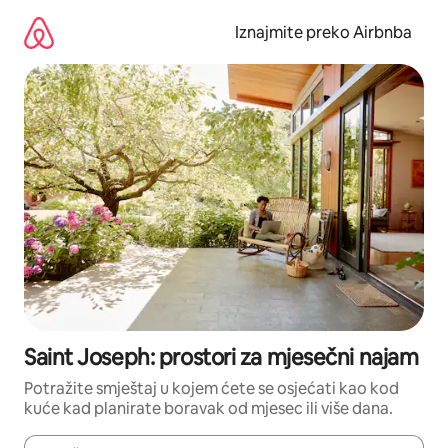
Prijeđi
na
Iznajmite preko Airbnba
sadržaj
Saint Joseph: prostori za mjesečni najam
Potražite smještaj u kojem ćete se osjećati kao kod
kuće kad planirate boravak od mjesec ili više dana.