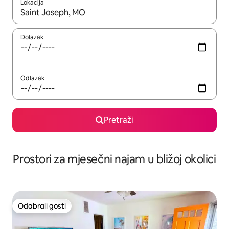
Lokacija
Kada budu dostupni rezultati, moći ćete ih pregledati koristeći
Dolazak
Odlazak
Pretraži
Prostori za mjesečni najam u bližoj okolici
Odabrali gosti
Odabrali gosti