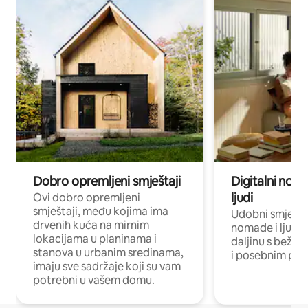
Dobro opremljeni smještaji
Digitalni noma
ljudi
Ovi dobro opremljeni
smještaji, među kojima ima
Udobni smještaj
drvenih kuća na mirnim
nomade i ljude 
lokacijama u planinama i
daljinu s bežič
stanova u urbanim sredinama,
i posebnim pro
imaju sve sadržaje koji su vam
potrebni u vašem domu.