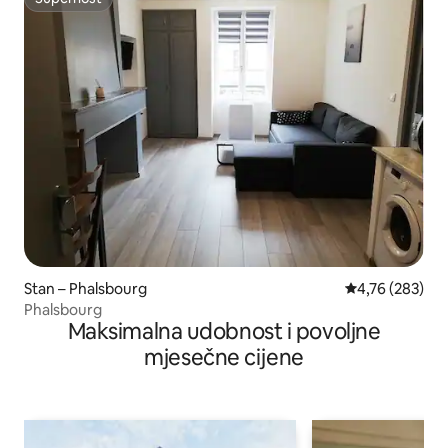
Superhost
Stan – Phalsbourg
Prosječna ocjen
4,76 (283)
Phalsbourg
Maksimalna udobnost i povoljne
mjesečne cijene