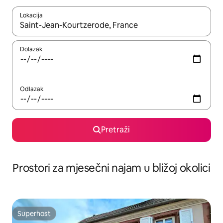
Lokacija
Kada budu dostupni rezultati, moći ćete ih pregledati koristeći
Dolazak
Odlazak
Pretraži
Prostori za mjesečni najam u bližoj okolici
Superhost
Superhost