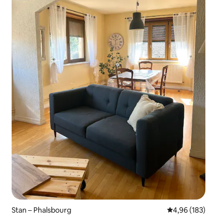
Stan – Phalsbourg
Prosječna ocjen
4,96 (183)