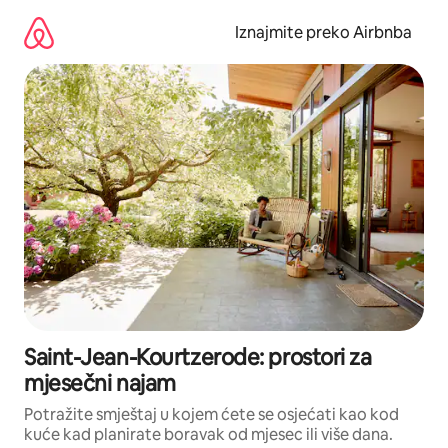
Prijeđi
na
Iznajmite preko Airbnba
sadržaj
Saint-Jean-Kourtzerode: prostori za
mjesečni najam
Potražite smještaj u kojem ćete se osjećati kao kod
kuće kad planirate boravak od mjesec ili više dana.