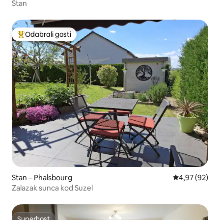
Stan
Odabrali gosti
Među najviše rangiranima s oznakom „Odabrali gosti”
Stan – Phalsbourg
Prosječna ocje
4,97 (92)
Zalazak sunca kod Suzel
Superhost