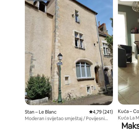
Kuća – C
Stan – Le Blanc
Prosječna ocjena: 4,79/5
4,79 (241)
Kuća La M
Moderan i svijetao smještaj / Povijesni
Maks
spomenik