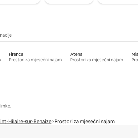
inacije
Firenca
Atena
Mi
m
Prostori za mjesečni najam
Prostori za mjesečni najam
Pro
nimke.
int-Hilaire-sur-Benaize
Prostori za mjesečni najam