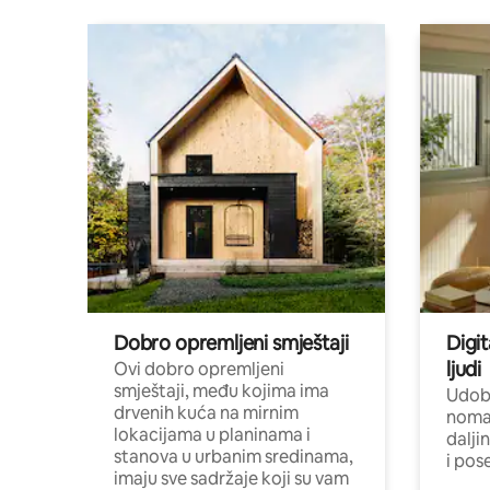
Dobro opremljeni smještaji
Digit
ljudi
Ovi dobro opremljeni
smještaji, među kojima ima
Udobn
drvenih kuća na mirnim
nomad
lokacijama u planinama i
dalji
stanova u urbanim sredinama,
i pos
imaju sve sadržaje koji su vam