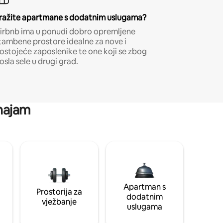
ražite apartmane s dodatnim uslugama?
irbnb ima u ponudi dobro opremljene
tambene prostore idealne za nove i
ostojeće zaposlenike te one koji se zbog
osla sele u drugi grad.
 najam
Apartman s
Prostorija za
dodatnim
vježbanje
uslugama