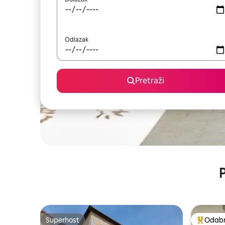
Odlazak
Pretraži
P
Superhost
Odabra
Superhost
Među naj