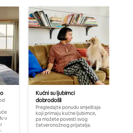
no
Kućni su ljubimci
dobrodošli
 od
,
Pregledajte ponudu smještaja
uće
koji primaju kućne ljubimce,
du u
pa možete povesti svog
u
četveronožnog prijatelja.
.