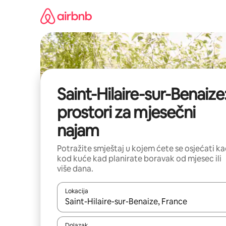
Prijeđi
na
sadržaj
Saint-Hilaire-sur-Benaize
prostori za mjesečni
najam
Potražite smještaj u kojem ćete se osjećati k
kod kuće kad planirate boravak od mjesec ili
više dana.
Lokacija
Kada budu dostupni rezultati, moći ćete ih pregle
Dolazak