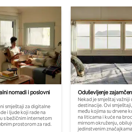
alni nomadi i poslovni
Oduševljenje zajamče
Nekad je smještaj važniji
destinacije. Ovi smještaji
i smještaji za digitalne
među kojima su drvene k
e i ljude koji rade na
na liticama i kuće na bro
nu s bežičnim internetom
mirnom okruženju, obiluj
ebnim prostorom za rad.
jedinstvenim značajkama