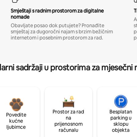
Smještaji s radnim prostorom za digitalne
T
nomade
A
Obavljate posao dok putujete? Pronađite
s
smještaj za dugoročni najam s brzim bežičnim
p
internetom i posebnim prostorom za rad.
p
arni sadržaji u prostorima za mjesečni
Prostor za rad
Besplatan
Povedite
na
parking u
kućne
prijenosnom
sklopu
ljubimce
računalu
objekta