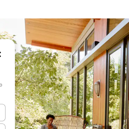
:
ao
dati koristeći se strelicama prema gore i prema dolje, kao i dodirom i