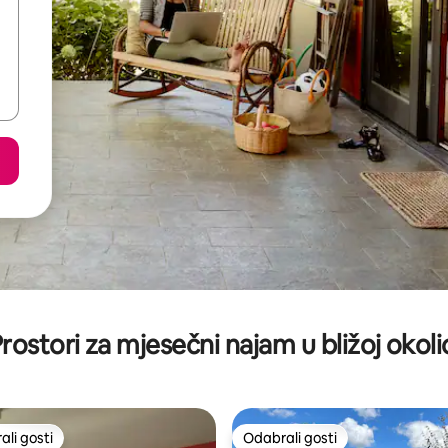
rostori za mjesečni najam u bližoj okoli
li gosti
Odabrali gosti
više rangiranima s oznakom „Odabrali gosti”
Odabrali gosti