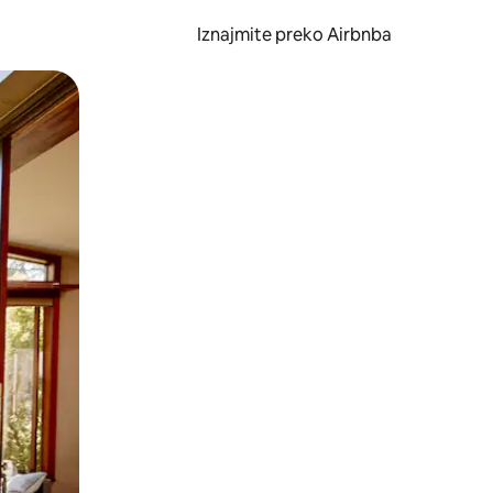
Iznajmite preko Airbnba
li prelaskom prstom po zaslonu.