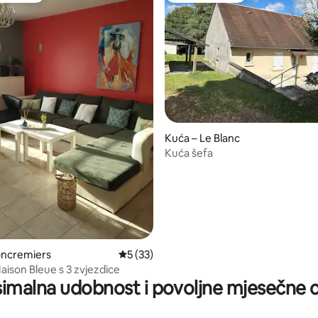
Kuća – Le Blanc
Kuća šefa
oncremiers
Prosječna ocjena: 5/5, recenzija: 33
5 (33)
, recenzija: 241
aison Bleue s 3 zvjezdice
imalna udobnost i povoljne mjesečne c