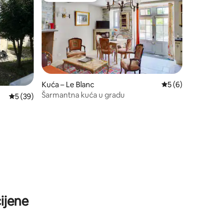
Kuća – Le Blanc
Prosječna ocjena: 
5 (6)
Šarmantna kuća u gradu
Prosječna ocjena: 5/5, recenzija: 39
5 (39)
ijene