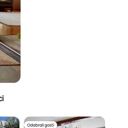
ci
Odabrali gosti
Odabrali gosti