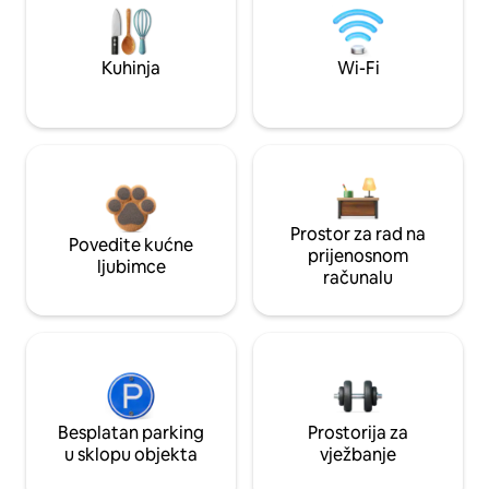
Kuhinja
Wi-Fi
Prostor za rad na
Povedite kućne
prijenosnom
ljubimce
računalu
Besplatan parking
Prostorija za
u sklopu objekta
vježbanje