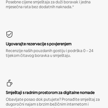
Posebne cijene smještaja za duži boravak i jedna
mjesečna rata bez dodatnih naknada.*
Ugovarajte rezervacije s povjerenjem
Recenzije naših pouzdanih gostiju i podrška 0 – 24
tijekom čitavog boravka u smještaju.
Smještaji s radnim prostorom za digitalne nomade
Obavljate posao dok putujete? Pronađite smještaj za
dugoročni najam s brzim bežičnim internetom i