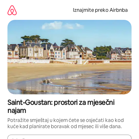
Prijeđi
na
Iznajmite preko Airbnba
sadržaj
Saint-Goustan: prostori za mjesečni
najam
Potražite smještaj u kojem ćete se osjećati kao kod
kuće kad planirate boravak od mjesec ili više dana.