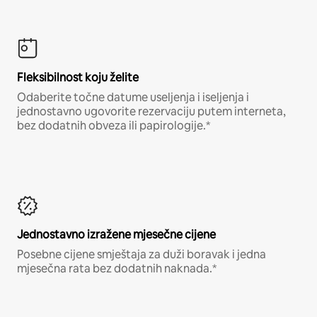
Fleksibilnost koju želite
Odaberite točne datume useljenja i iseljenja i
jednostavno ugovorite rezervaciju putem interneta,
bez dodatnih obveza ili papirologije.*
Jednostavno izražene mjesečne cijene
Posebne cijene smještaja za duži boravak i jedna
mjesečna rata bez dodatnih naknada.*