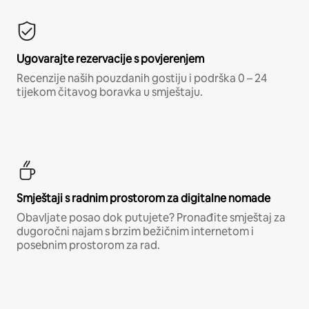
Ugovarajte rezervacije s povjerenjem
Recenzije naših pouzdanih gostiju i podrška 0 – 24
tijekom čitavog boravka u smještaju.
Smještaji s radnim prostorom za digitalne nomade
Obavljate posao dok putujete? Pronađite smještaj za
dugoročni najam s brzim bežičnim internetom i
posebnim prostorom za rad.