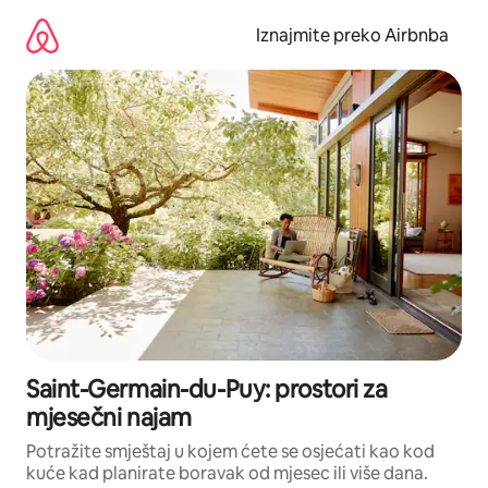
Prijeđi
na
Iznajmite preko Airbnba
sadržaj
Saint-Germain-du-Puy: prostori za
mjesečni najam
Potražite smještaj u kojem ćete se osjećati kao kod
kuće kad planirate boravak od mjesec ili više dana.