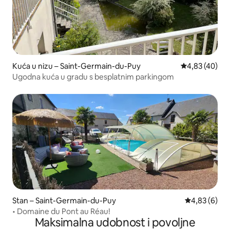
Kuća u nizu – Saint-Germain-du-Puy
Prosječna ocje
4,83 (40)
Ugodna kuća u gradu s besplatnim parkingom
Stan – Saint-Germain-du-Puy
Prosječna ocj
4,83 (6)
• Domaine du Pont au Réau!
Maksimalna udobnost i povoljne