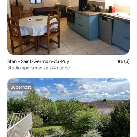
Stan – Saint-Germain-du-Puy
Prosječna
5 (3)
Studio apartman za 2/4 osobe
Superhost
Superhost