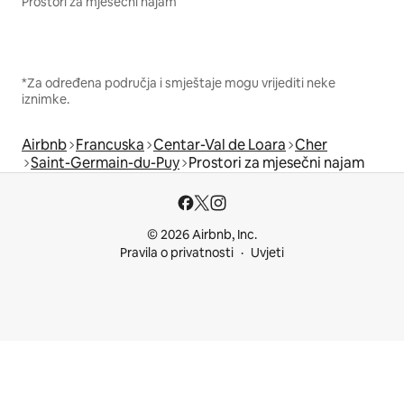
Prostori za mjesečni najam
*Za određena područja i smještaje mogu vrijediti neke
iznimke.
Airbnb
Francuska
Centar-Val de Loara
Cher
Saint-Germain-du-Puy
Prostori za mjesečni najam
© 2026 Airbnb, Inc.
Pravila o privatnosti
Uvjeti