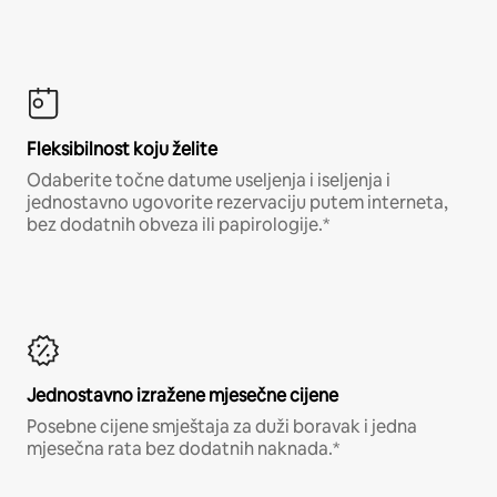
Fleksibilnost koju želite
Odaberite točne datume useljenja i iseljenja i
jednostavno ugovorite rezervaciju putem interneta,
bez dodatnih obveza ili papirologije.*
Jednostavno izražene mjesečne cijene
Posebne cijene smještaja za duži boravak i jedna
mjesečna rata bez dodatnih naknada.*