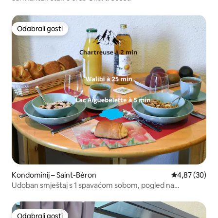
Odabrali gosti
Odabrali gosti
Kondominij – Saint-Béron
Prosječna ocje
4,87 (30)
Udoban smještaj s 1 spavaćom sobom, pogled na
Chartreuse i jezero – opuštanje na otvorenom – A43
Odabrali gosti