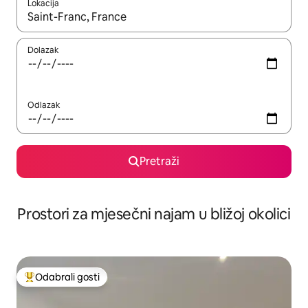
Lokacija
Kada budu dostupni rezultati, moći ćete ih pregledati koristeći
Dolazak
Odlazak
Pretraži
Prostori za mjesečni najam u bližoj okolici
Odabrali gosti
Među najviše rangiranima s oznakom „Odabrali gosti”