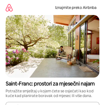
Prijeđi
na
Iznajmite preko Airbnba
sadržaj
Saint-Franc: prostori za mjesečni najam
Potražite smještaj u kojem ćete se osjećati kao kod
kuće kad planirate boravak od mjesec ili više dana.