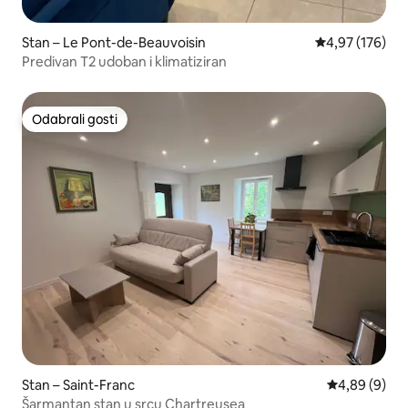
Stan – Le Pont-de-Beauvoisin
Prosječna ocjen
4,97 (176)
Predivan T2 udoban i klimatiziran
Odabrali gosti
Odabrali gosti
Stan – Saint-Franc
Prosječna ocj
4,89 (9)
Šarmantan stan u srcu Chartreusea