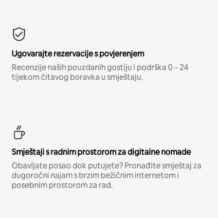
Ugovarajte rezervacije s povjerenjem
Recenzije naših pouzdanih gostiju i podrška 0 – 24
tijekom čitavog boravka u smještaju.
Smještaji s radnim prostorom za digitalne nomade
Obavljate posao dok putujete? Pronađite smještaj za
dugoročni najam s brzim bežičnim internetom i
posebnim prostorom za rad.