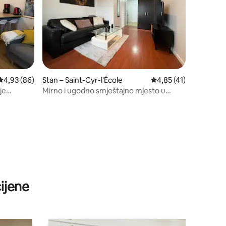
Prosječna ocjena: 4,93/5, recenzija: 86
4,93 (86)
Stan – Saint-Cyr-l'École
Prosječna ocjena: 4,85
4,85 (41)
je
Mirno i ugodno smještajno mjesto u
središtu grada
ijene