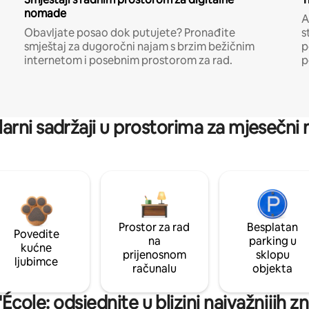
nomade
A
Obavljate posao dok putujete? Pronađite
s
smještaj za dugoročni najam s brzim bežičnim
p
internetom i posebnim prostorom za rad.
p
arni sadržaji u prostorima za mjesečni
Prostor za rad
Besplatan
Povedite
na
parking u
kućne
prijenosnom
sklopu
ljubimce
računalu
objekta
'École: odsjednite u blizini najvažnijih 