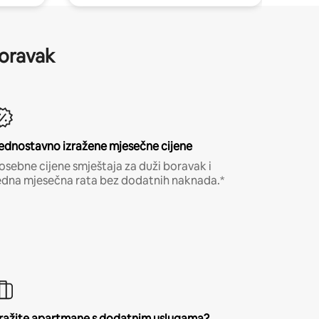
boravak
ednostavno izražene mjesečne cijene
osebne cijene smještaja za duži boravak i
edna mjesečna rata bez dodatnih naknada.*
ražite apartmane s dodatnim uslugama?