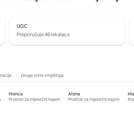
UGC
Preporučuje 46 lokalaca
inacije
Druge vrste smještaja
Firenca
Atena
Mi
m
Prostori za mjesečni najam
Prostori za mjesečni najam
Pro