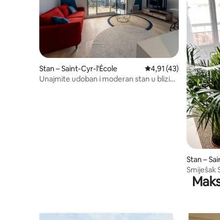
Stan – Saint-Cyr-l'École
Prosječna ocjena: 4,91
4,91 (43)
Unajmite udoban i moderan stan u blizini
Versaillesa
Stan – Sai
Smiješak S
Maks
Versailles