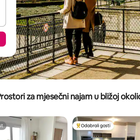
rostori za mjesečni najam u bližoj okoli
st
Odabrali gosti
st
Među najviše rangiranima s oz