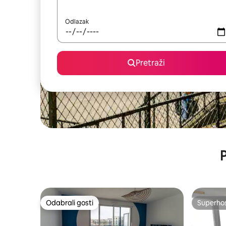
Odlazak
Pretraži
P
Odabrali gosti
Superho
Odabrali gosti
Superho