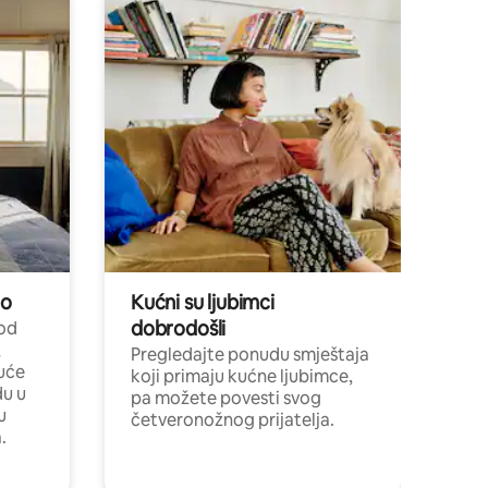
no
Kućni su ljubimci
dobrodošli
 od
,
Pregledajte ponudu smještaja
uće
koji primaju kućne ljubimce,
du u
pa možete povesti svog
u
četveronožnog prijatelja.
.