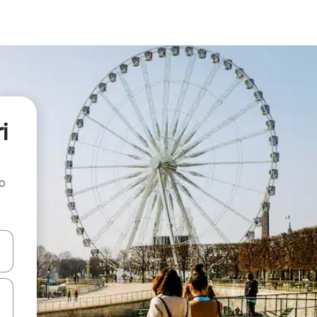
i
ao
dati koristeći se strelicama prema gore i prema dolje, kao i dodirom i