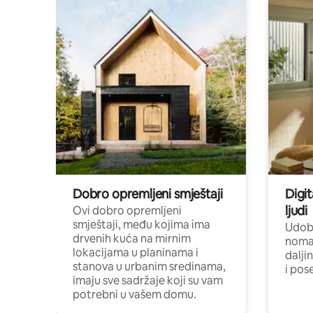
Dobro opremljeni smještaji
Digit
ljudi
Ovi dobro opremljeni
smještaji, među kojima ima
Udobn
drvenih kuća na mirnim
nomad
lokacijama u planinama i
dalji
stanova u urbanim sredinama,
i pos
imaju sve sadržaje koji su vam
potrebni u vašem domu.