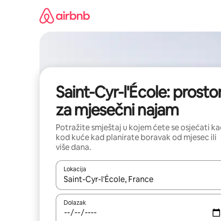
Prijeđi
na
sadržaj
Saint-Cyr-l'École: prostor
za mjesečni najam
Potražite smještaj u kojem ćete se osjećati k
kod kuće kad planirate boravak od mjesec ili
više dana.
Lokacija
Kada budu dostupni rezultati, moći ćete ih pregle
Dolazak