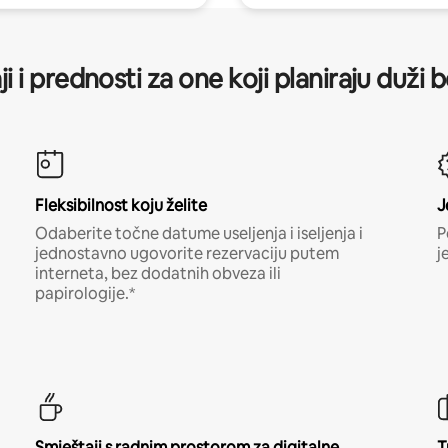
ji i prednosti za one koji planiraju duži 
Fleksibilnost koju želite
J
Odaberite točne datume useljenja i iseljenja i
P
jednostavno ugovorite rezervaciju putem
j
interneta, bez dodatnih obveza ili
papirologije.*
Smještaji s radnim prostorom za digitalne
T