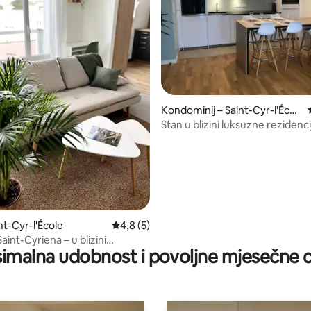
/5, recenzija: 43
Kondominij – Saint-Cyr-l'Écol
e
Stan u blizini luksuzne rezidenci
Versailles
nt-Cyr-l'École
Prosječna ocjena: 4,8/5, recenzija: 5
4,8 (5)
aint-Cyriena – u blizini
imalna udobnost i povoljne mjesečne c
a