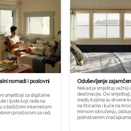
alni nomadi i poslovni
Oduševljenje zajamče
Nekad je smještaj važniji
destinacije. Ovi smještaji
i smještaji za digitalne
među kojima su drvene k
e i ljude koji rade na
na liticama i kuće na bro
nu s bežičnim internetom
mirnom okruženju, obiluj
ebnim prostorom za rad.
jedinstvenim značajkama