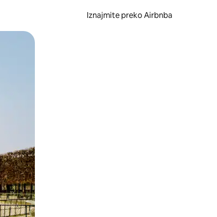
Iznajmite preko Airbnba
li prelaskom prstom po zaslonu.