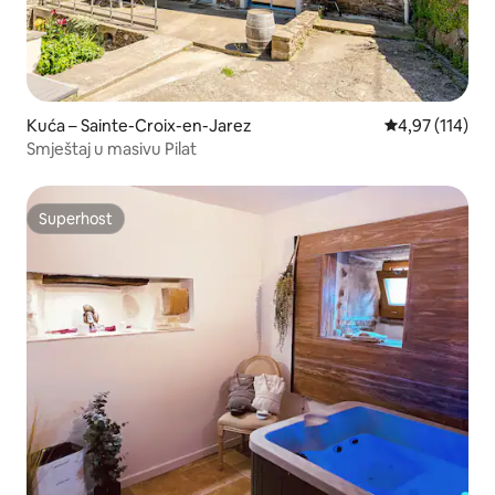
Kuća – Sainte-Croix-en-Jarez
Prosječna ocjen
4,97 (114)
Smještaj u masivu Pilat
Superhost
Superhost