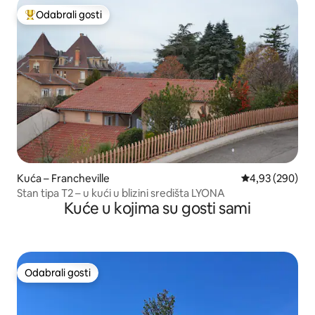
Odabrali gosti
Među najviše rangiranima s oznakom „Odabrali gosti”
Kuća – Francheville
Prosječna ocjen
4,93 (290)
Stan tipa T2 – u kući u blizini središta LYONA
Kuće u kojima su gosti sami
Odabrali gosti
Odabrali gosti