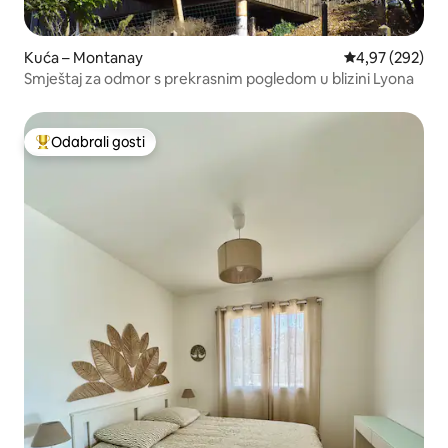
Kuća – Montanay
Prosječna ocjen
4,97 (292)
Smještaj za odmor s prekrasnim pogledom u blizini Lyona
Odabrali gosti
Među najviše rangiranima s oznakom „Odabrali gosti”