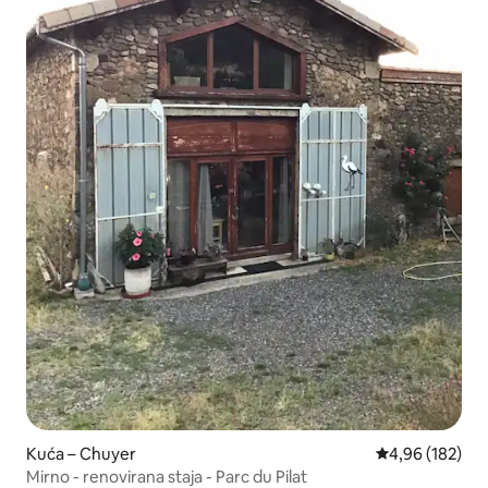
Kuća – Chuyer
Prosječna ocjen
4,96 (182)
Mirno - renovirana staja - Parc du Pilat