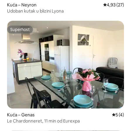
Kuća – Neyron
Prosječna ocje
4,93 (27)
Udoban kutak u blizini Lyona
Superhost
Superhost
Kuća – Genas
Prosječna
5 (4)
Le Chardonneret, 11 min od Eurexpa