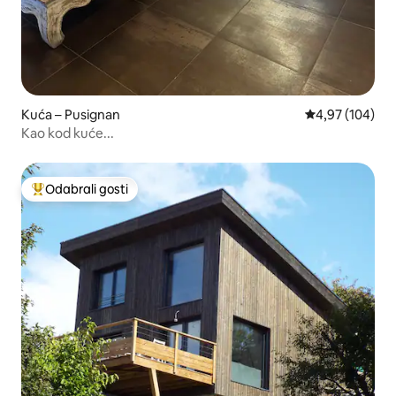
Kuća – Pusignan
Prosječna ocjen
4,97 (104)
Kao kod kuće...
Odabrali gosti
Među najviše rangiranima s oznakom „Odabrali gosti”