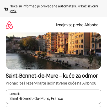
Prijeđi
Neke su informacije prevedene automatski. 
Prikaži izvorni 
na
jezik
sadržaj
Iznajmite preko Airbnba
Saint-Bonnet-de-Mure – kuće za odmor
Pronađite i rezervirajte jedinstvene kuće na Airbnbu
Lokacija
Kada budu dostupni rezultati, moći ćete ih pregledati koristeći