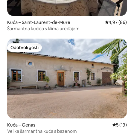
Kuća – Saint-Laurent-de-Mure
Prosječna ocje
4,97 (86)
Šarmantna kućica s klima uređajem
Odabrali gosti
Odabrali gosti
Kuća – Genas
Prosječna 
5 (19)
Velika šarmantna kuća s bazenom