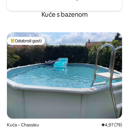
Kuće s bazenom
Odabrali gosti
Među najviše rangiranima s oznakom „Odabrali gosti”
Kuća – Chassieu
Prosječna ocje
4,97 (79)