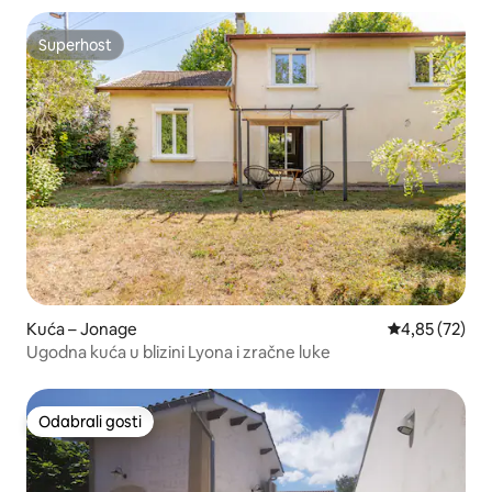
Superhost
Superhost
Kuća – Jonage
Prosječna ocje
4,85 (72)
Ugodna kuća u blizini Lyona i zračne luke
Odabrali gosti
Odabrali gosti