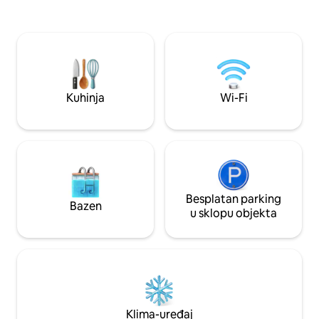
Eurexpo i stadiona/arene Groupama.
roštiljem, parkirali
Trgovine -5 min: mesar, cvjećar, ljekarna,
mirnom okruženju 
pošta, preša za duhan,
idealnom za opuštaj
barovi/restorani... - Pekarnica ispred-
prijateljima ili kol
Netto manje od 1 km otvorena 6 dana u
tjednu od 7:00 do 19:00 - Pristup
automobilu autocestama 5/10 min
Kuhinja
Wi-Fi
Besplatan parking
Bazen
u sklopu objekta
Klima-uređaj