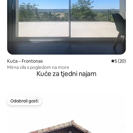
Kuća – Frontonas
Prosječna o
5 (20)
Mirna vila s pogledom na more
Kuće za tjedni najam
Odabrali gosti
Odabrali gosti