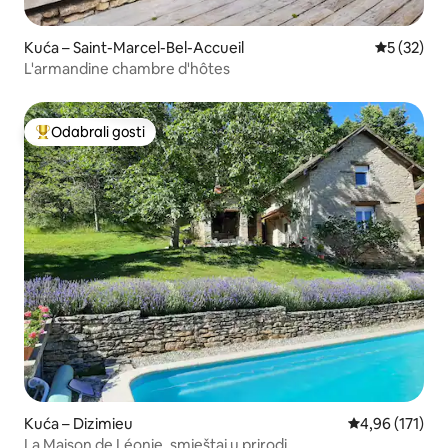
Kuća – Saint-Marcel-Bel-Accueil
Prosječna 
5 (32)
L'armandine chambre d'hôtes
Odabrali gosti
Među najviše rangiranima s oznakom „Odabrali gosti”
Kuća – Dizimieu
Prosječna ocjen
4,96 (171)
La Maison de Léonie, smještaj u prirodi