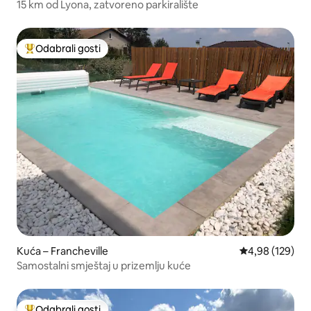
15 km od Lyona, zatvoreno parkiralište
Odabrali gosti
Među najviše rangiranima s oznakom „Odabrali gosti”
Kuća – Francheville
Prosječna ocjen
4,98 (129)
Samostalni smještaj u prizemlju kuće
Odabrali gosti