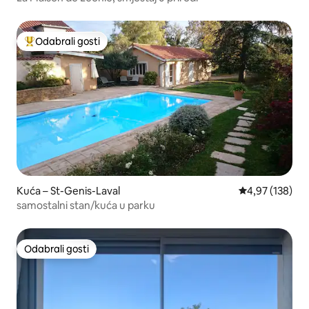
Odabrali gosti
Među najviše rangiranima s oznakom „Odabrali gosti”
Kuća – St-Genis-Laval
Prosječna ocjen
4,97 (138)
samostalni stan/kuća u parku
Odabrali gosti
Odabrali gosti