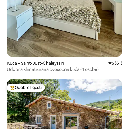
Kuća – Saint-Just-Chaleyssin
Prosječna 
5 (61)
Udobna klimatizirana dvosobna kuća (4 osobe)
Odabrali gosti
Među najviše rangiranima s oznakom „Odabrali gosti”