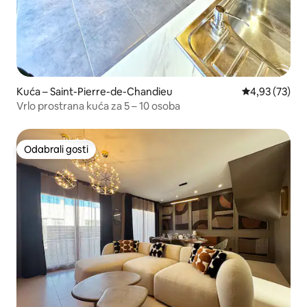
Kuća – Saint-Pierre-de-Chandieu
Prosječna ocje
4,93 (73)
Vrlo prostrana kuća za 5 – 10 osoba
Odabrali gosti
Odabrali gosti