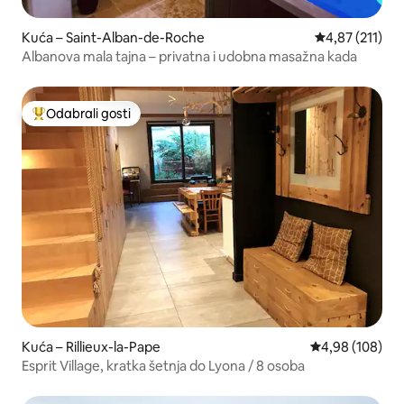
Kuća – Saint-Alban-de-Roche
Prosječna ocjen
4,87 (211)
Albanova mala tajna – privatna i udobna masažna kada
Odabrali gosti
Među najviše rangiranima s oznakom „Odabrali gosti”
Kuća – Rillieux-la-Pape
Prosječna ocjen
4,98 (108)
Esprit Village, kratka šetnja do Lyona / 8 osoba