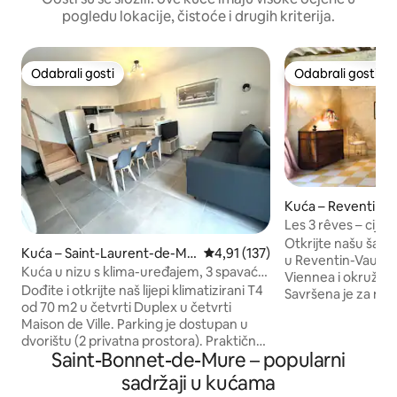
pogledu lokacije, čistoće i drugih kriterija.
Odabrali gosti
Odabrali gosti
Odabrali gosti
Odabrali gosti
Kuća – Reventin-V
Les 3 rêves – cijel
parkiralište
Otkrijte našu šar
Kuća – Saint-Laurent-de-Mu
Prosječna ocjena: 4,91/5, recenz
4,91 (137)
u Reventin-Vaugri
re
Kuća u nizu s klima-uređajem, 3 spavaće
Viennea i okružen
sobe, 2 parkirna mjesta
Dođite i otkrijte naš lijepi klimatizirani T4
Savršena je za najvi
od 70 m2 u četvrti Duplex u četvrti
autentični šarm 
Maison de Ville. Parking je dostupan u
udobnošću, a odlik
dvorištu (2 privatna prostora). Praktično
zidovi, drvene gre
Saint-Bonnet-de-Mure – popularni
se nalazi u blizini (10 minuta) zračne luke i
boravak, potpuno 
željezničkog kolodvora St. Exupéry, 20
glavni apartman, d
sadržaji u kućama
minuta od Lyona, 10 minuta od parka
radni prostor. Uživajte u privatnoj terasi s