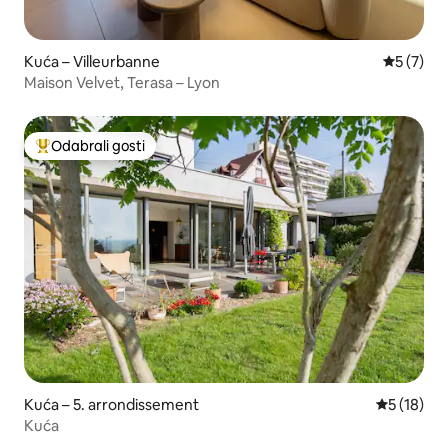
Kuća – Villeurbanne
Prosječna
5 (7)
Maison Velvet, Terasa – Lyon
Odabrali gosti
Među najviše rangiranima s oznakom „Odabrali gosti”
Kuća – 5. arrondissement
Prosječna 
5 (18)
Kuća