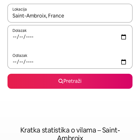
Lokacija
Kada budu dostupni rezultati, moći ćete ih pregledati koristeći
Dolazak
Odlazak
Pretraži
Kratka statistika o vilama – Saint-
Ambroix