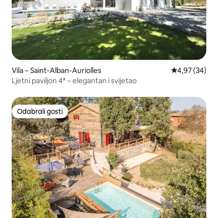
Vila – Saint-Alban-Auriolles
Prosječna ocje
4,97 (34)
Ljetni paviljon 4* – elegantan i svijetao
Odabrali gosti
Odabrali gosti