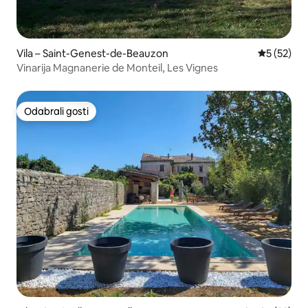
Vila – Saint-Genest-de-Beauzon
Prosječna 
5 (52)
Vinarija Magnanerie de Monteil, Les Vignes
Odabrali gosti
Odabrali gosti