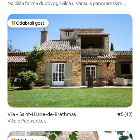
Najbliža farma dudovog svilca u Vansu s panoramskim
pogledom
Odabrali gosti
Među najviše rangiranima s oznakom „Odabrali gosti”
Vila – Saint-Hilaire-de-Brethmas
Prosječna 
5 (42)
Više o Paousetteu