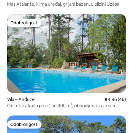
Mas Atalante, klima uređaj, grijani bazen, u blizini Uzèsa
Odabrali gosti
Odabrali gosti
Vila – Anduze
Prosječna ocje
4,96 (46)
Obiteljska kuća površine 400 m², obnovljena s parkom i
bazenom
Odabrali gosti
Odabrali gosti