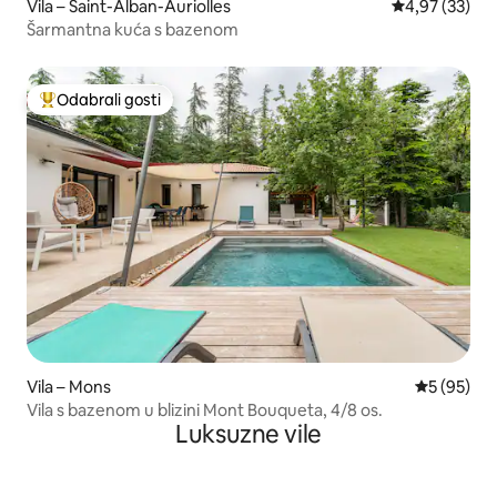
Vila – Saint-Alban-Auriolles
Prosječna ocje
4,97 (33)
Šarmantna kuća s bazenom
Odabrali gosti
Među najviše rangiranima s oznakom „Odabrali gosti”
Vila – Mons
Prosječna o
5 (95)
Vila s bazenom u blizini Mont Bouqueta, 4/8 os.
Luksuzne vile