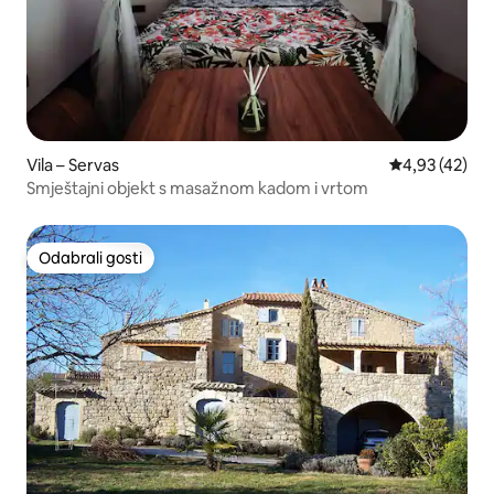
Vila – Servas
Prosječna ocje
4,93 (42)
Smještajni objekt s masažnom kadom i vrtom
Odabrali gosti
Odabrali gosti