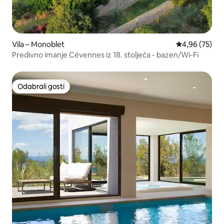
Vila – Monoblet
Prosječna ocje
4,96 (75)
Predivno imanje Cévennes iz 18. stoljeća - bazen/Wi-Fi
Odabrali gosti
Odabrali gosti