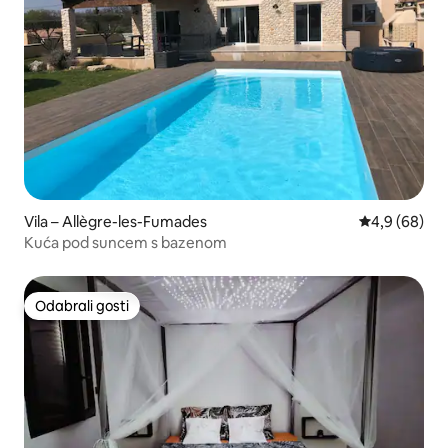
Vila – Allègre-les-Fumades
Prosječna ocj
4,9 (68)
Kuća pod suncem s bazenom
Odabrali gosti
Odabrali gosti