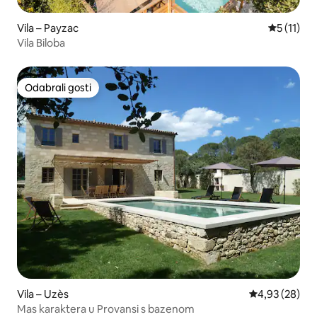
Vila – Payzac
Prosječna 
5 (11)
Vila Biloba
Odabrali gosti
Odabrali gosti
Vila – Uzès
Prosječna ocje
4,93 (28)
Mas karaktera u Provansi s bazenom