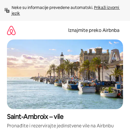
Prijeđi
Neke su informacije prevedene automatski. 
Prikaži izvorni 
na
jezik
sadržaj
Iznajmite preko Airbnba
Saint-Ambroix – vile
Pronađite i rezervirajte jedinstvene vile na Airbnbu