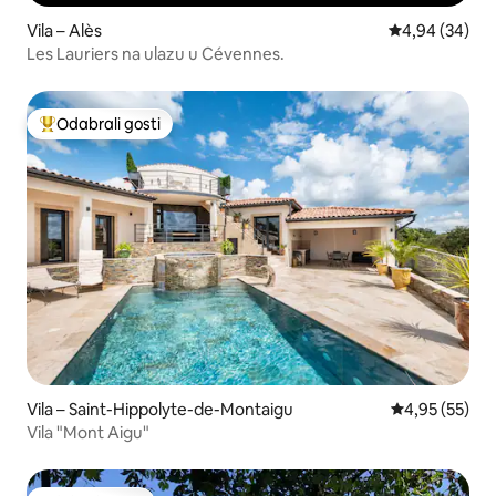
Vila – Alès
Prosječna ocje
4,94 (34)
Les Lauriers na ulazu u Cévennes.
Odabrali gosti
Među najviše rangiranima s oznakom „Odabrali gosti”
Vila – Saint-Hippolyte-de-Montaigu
Prosječna ocje
4,95 (55)
Vila "Mont Aigu"