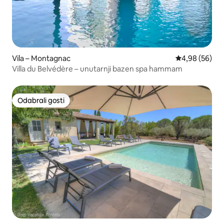
Vila – Montagnac
Prosječna ocje
4,98 (56)
Villa du Belvédère – unutarnji bazen spa hammam
Odabrali gosti
Odabrali gosti