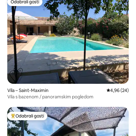
Odabrali gosti
Odabrali gosti
Vila – Saint-Maximin
Prosječna ocje
4,96 (24)
Vila s bazenom / panoramskim pogledom
Odabrali gosti
Među najviše rangiranima s oznakom „Odabrali gosti”