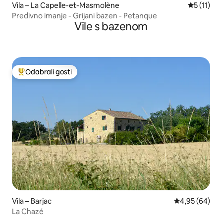
Vila – La Capelle-et-Masmolène
Prosječna 
5 (11)
Predivno imanje - Grijani bazen - Petanque
Vile s bazenom
Odabrali gosti
Među najviše rangiranima s oznakom „Odabrali gosti”
Vila – Barjac
Prosječna ocje
4,95 (64)
La Chazé