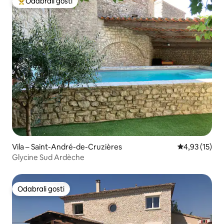
Odabrali gosti
Među najviše rangiranima s oznakom „Odabrali gosti”
Vila – Saint-André-de-Cruzières
Prosječna ocje
4,93 (15)
Glycine Sud Ardèche
Odabrali gosti
Odabrali gosti