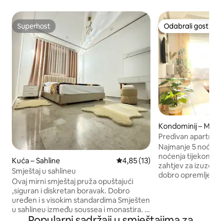
Superhost
Odabrali gosti
Superhost
Odabrali gosti
Kondominij – Mona
Predivan apartman 
bazenom
Najmanje 5 noćenja
noćenja tijekom os
Kuća – Sahline
Prosječna ocjena: 4,85/5, recen
4,85 (13)
zahtjev za izuzeć
Smještaj u sahlineu
dobro opremljen, n
Ovaj mirni smještaj pruža opuštajući
miran i svijetao, u 
,siguran i diskretan boravak. Dobro
5 bazena i voden
uređen i s visokim standardima Smješten
budnim okom spasi
u sahlineu između soussea i monastira. U
kauč na razvlačenj
Popularni sadržaji u smještajima za
blizini turističke zone i lanca hotela. 1