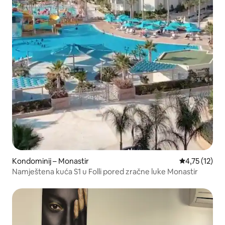
Kondominij – Monastir
Prosječna ocj
4,75 (12)
Namještena kuća S1 u Folli pored zračne luke Monastir