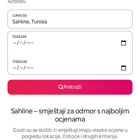
Airbnbu
Lokacija
Kada budu dostupni rezultati, moći ćete ih pregledati koristeći
Dolazak
Odlazak
Pretraži
Sahline – smještaji za odmor s najboljim
ocjenama
Gosti su se složili: ti smještaji imaju visoke ocjene u
pogledu lokacije, čistoće i drugih kriterija.