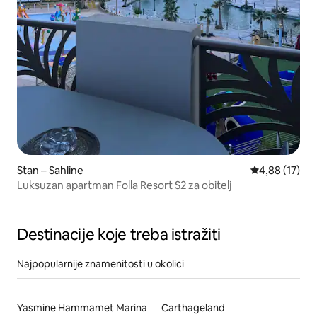
Stan – Sahline
Prosječna ocje
4,88 (17)
Luksuzan apartman Folla Resort S2 za obitelj
Destinacije koje treba istražiti
Najpopularnije znamenitosti u okolici
Yasmine Hammamet Marina
Carthageland