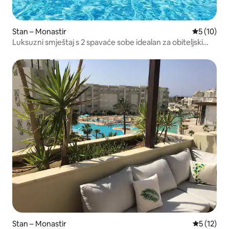
Stan – Monastir
Prosječna 
5 (10)
Luksuzni smještaj s 2 spavaće sobe idealan za obiteljski
ljetni odmor!
Stan – Monastir
Prosječna 
5 (12)