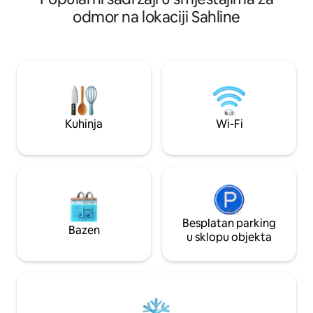
osnovne potrepšti
minuta do supermarketa 1 minuta do
odmor na lokaciji Sahline
Piće i voće pri dol
džamije 4 minute do bolnice Sahline 6
parkiralište. Prekra
minuta do plaže 11 minuta do zračne luke
Moguće je unajmiti autom
Monastir 12 minuta do monastira 22
kućni red +++
minute do soussea Uključuje sve
sadržaje Nova kuća ,vrlo čista i udobna.
Prikladno za 4 gosta Privatno parkirališno
mjesto dostupno je besplatno.
Kuhinja
Wi-Fi
Besplatan parking
Bazen
u sklopu objekta