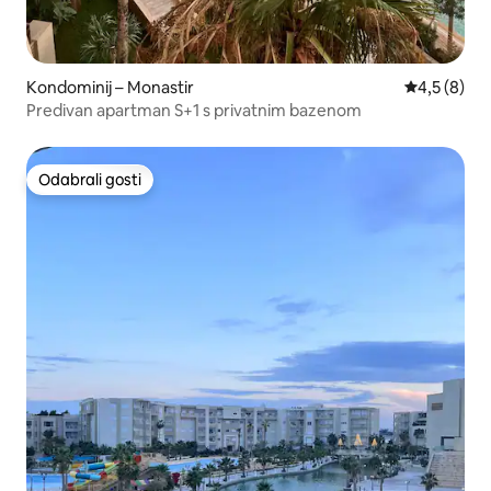
Kondominij – Monastir
Prosječna o
4,5 (8)
Predivan apartman S+1 s privatnim bazenom
Odabrali gosti
Odabrali gosti