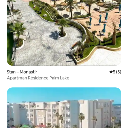
Stan – Monastir
Prosječna
5 (5)
Apartman Résidence Palm Lake