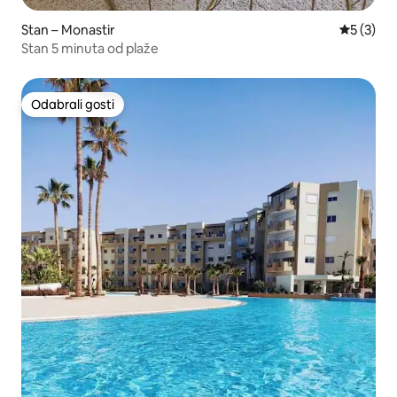
Stan – Monastir
Prosječna
5 (3)
Stan 5 minuta od plaže
Odabrali gosti
Odabrali gosti