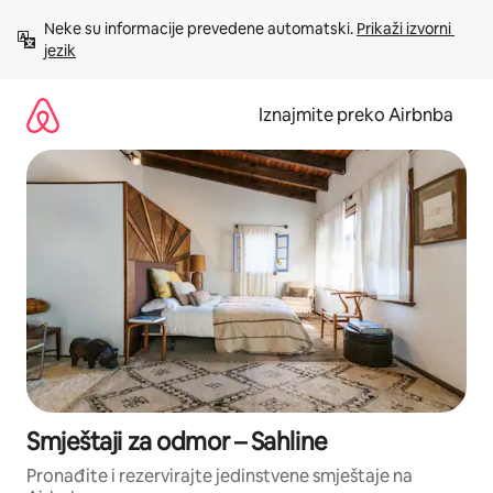
Prijeđi
Neke su informacije prevedene automatski. 
Prikaži izvorni 
na
jezik
sadržaj
Iznajmite preko Airbnba
Smještaji za odmor – Sahline
Pronađite i rezervirajte jedinstvene smještaje na