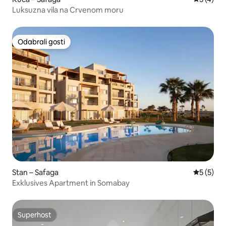
Luksuzna vila na Crvenom moru
Odabrali gosti
Odabrali gosti
Stan – Safaga
Prosječna
5 (5)
Exklusives Apartment in Somabay
Superhost
Superhost