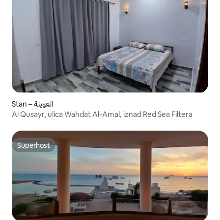
Stan – العوينة
Al Qusayr, ulica Wahdat Al-Amal, iznad Red Sea Filtera
Superhost
Superhost