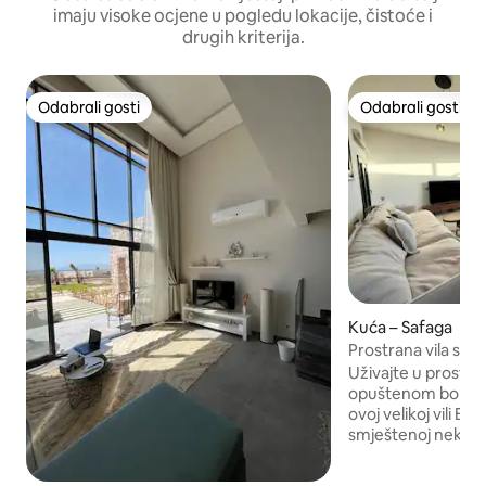
imaju visoke ocjene u pogledu lokacije, čistoće i
drugih kriterija.
Odabrali gosti
Odabrali gosti
Odabrali gosti
Odabrali gosti
Kuća – Safaga
Prostrana vila s t
bazenom i roštilj
Uživajte u prostor
opuštenom borav
ovoj velikoj vili Ba
smještenoj nekoli
dizajniranoj za obite
žele zajedno opustit