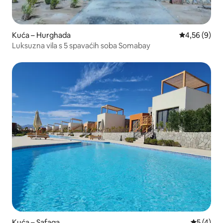
Kuća – Hurghada
Prosječna ocj
4,56 (9)
Luksuzna vila s 5 spavaćih soba Somabay
Kuća – Safaga
Prosječna
5 (4)