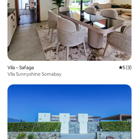
Vila – Safaga
Prosječna
5 (3)
Vila Sunnyshine Somabay