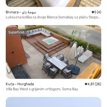
Brvnara – سومة باى
Prosječna
5 (4)
Luksuzna koliba za dvoje Blanca Somabay uz plažu Steps
To Beach
Superhost
Superhost
Kuća – Hurghada
Prosječna ocje
4,81 (26)
Villa Bay West s grijanim vrtlogom, Soma Bay