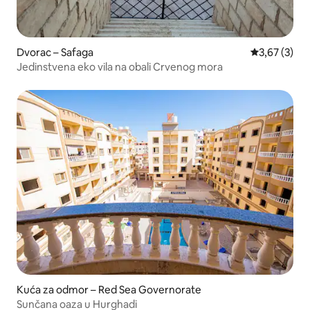
Dvorac – Safaga
Prosječna ocj
3,67 (3)
Jedinstvena eko vila na obali Crvenog mora
Kuća za odmor – Red Sea Governorate
Sunčana oaza u Hurghadi