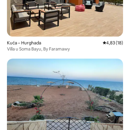
Kuća – Hurghada
Prosječna ocje
4,83 (18)
Villa u Soma Bayu, By Faramawy