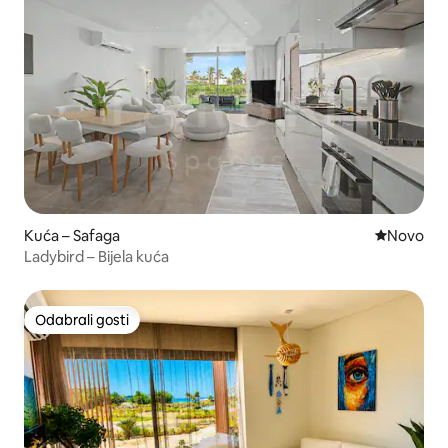
Kuća – Safaga
Novi smješ
Novo
Ladybird – Bijela kuća
Odabrali gosti
Odabrali gosti