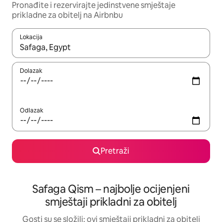
Pronađite i rezervirajte jedinstvene smještaje
prikladne za obitelj na Airbnbu
Lokacija
Kada budu dostupni rezultati, moći ćete ih pregledati koristeći
Dolazak
Odlazak
Pretraži
Safaga Qism – najbolje ocijenjeni
smještaji prikladni za obitelj
Gosti su se složili: ovi smještaji prikladni za obitelj