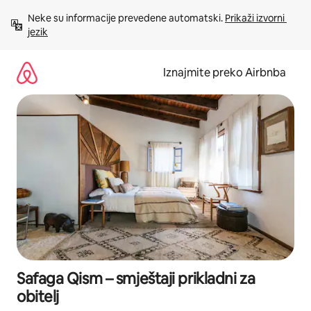
Prijeđi
Neke su informacije prevedene automatski. 
Prikaži izvorni 
na
jezik
sadržaj
Iznajmite preko Airbnba
Safaga Qism – smještaji prikladni za
obitelj