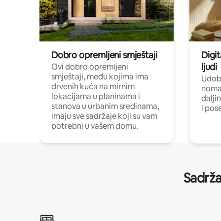
Dobro opremljeni smještaji
Digit
ljudi
Ovi dobro opremljeni
smještaji, među kojima ima
Udobn
drvenih kuća na mirnim
nomad
lokacijama u planinama i
dalji
stanova u urbanim sredinama,
i pos
imaju sve sadržaje koji su vam
potrebni u vašem domu.
Sadrža