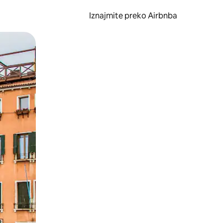
Iznajmite preko Airbnba
li prelaskom prstom po zaslonu.