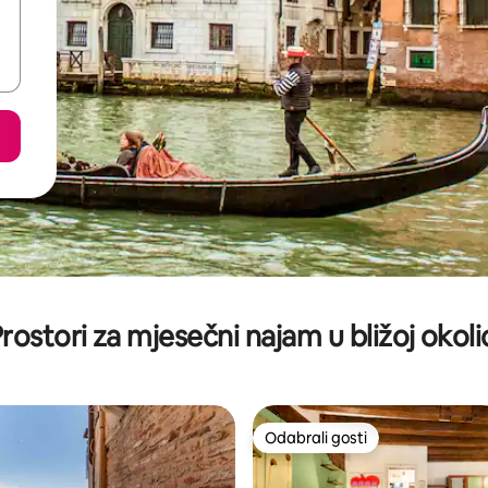
rostori za mjesečni najam u bližoj okoli
Odabrali gosti
Odabrali gosti