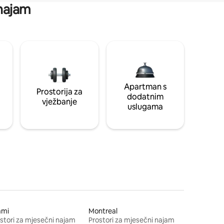
 najam
Apartman s
Prostorija za
dodatnim
vježbanje
uslugama
ami
Montreal
stori za mjesečni najam
Prostori za mjesečni najam