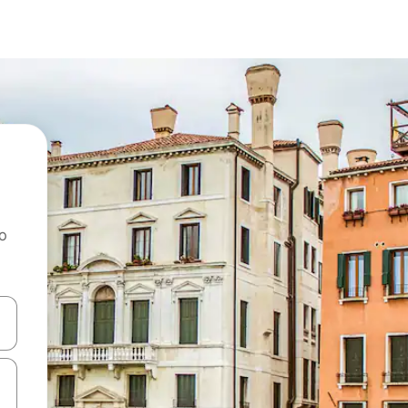
ao
dati koristeći se strelicama prema gore i prema dolje, kao i dodirom i