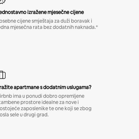
ednostavno izražene mjesečne cijene
osebne cijene smještaja za duži boravak i
edna mjesečna rata bez dodatnih naknada.*
ražite apartmane s dodatnim uslugama?
irbnb ima u ponudi dobro opremljene
tambene prostore idealne za nove i
ostojeće zaposlenike te one koji se zbog
osla sele u drugi grad.