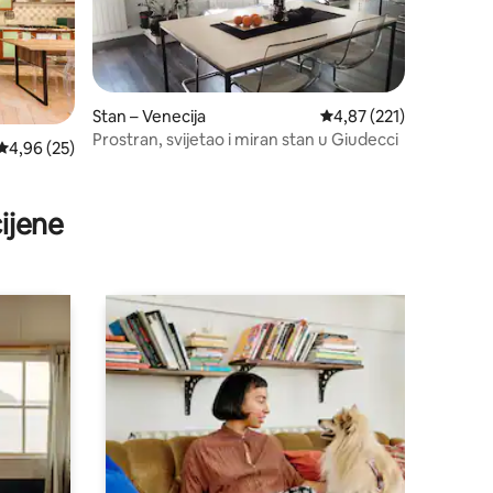
Stan – Venecija
Prosječna ocjena: 4,87/
4,87 (221)
Prostran, svijetao i miran stan u Giudecci
Prosječna ocjena: 4,96/5, recenzija: 25
4,96 (25)
ijene