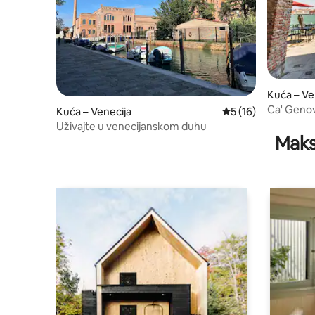
Kuća – Ve
Ca' Genov
Kuća – Venecija
Prosječna ocjena: 5
5 (16)
Veneciji
Uživajte u venecijanskom duhu
Maks