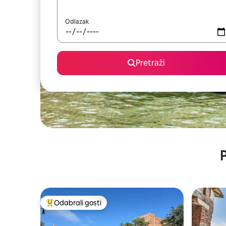
Odlazak
Pretraži
P
Odabrali gosti
Među najviše rangiranima s oznakom „Odabrali gosti”