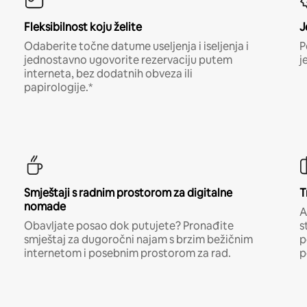
Fleksibilnost koju želite
J
Odaberite točne datume useljenja i iseljenja i
P
jednostavno ugovorite rezervaciju putem
j
interneta, bez dodatnih obveza ili
papirologije.*
Smještaji s radnim prostorom za digitalne
T
nomade
A
Obavljate posao dok putujete? Pronađite
s
smještaj za dugoročni najam s brzim bežičnim
p
internetom i posebnim prostorom za rad.
p