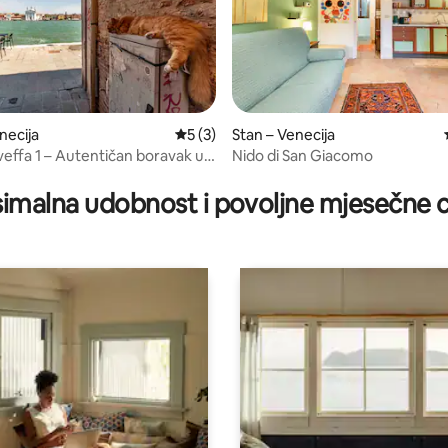
necija
Prosječna ocjena: 5/5, recenzija: 3
5 (3)
Stan – Venecija
effa 1 – Autentičan boravak u
Nido di San Giacomo
/5, recenzija: 16
imalna udobnost i povoljne mjesečne c