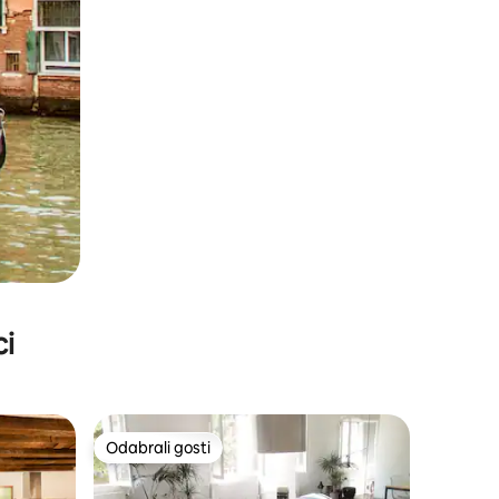
ci
Odabrali gosti
Odabrali gosti