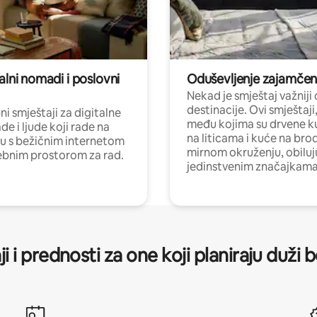
alni nomadi i poslovni
Oduševljenje zajamče
Nekad je smještaj važniji
destinacije. Ovi smještaji
i smještaji za digitalne
među kojima su drvene k
e i ljude koji rade na
na liticama i kuće na bro
nu s bežičnim internetom
mirnom okruženju, obiluj
ebnim prostorom za rad.
jedinstvenim značajkama
ji i prednosti za one koji planiraju duži 