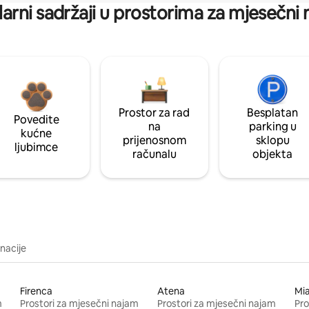
arni sadržaji u prostorima za mjesečni
Prostor za rad
Besplatan
Povedite
na
parking u
kućne
prijenosnom
sklopu
ljubimce
računalu
objekta
inacije
Firenca
Atena
Mi
m
Prostori za mjesečni najam
Prostori za mjesečni najam
Pro