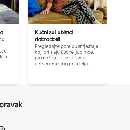
no
Kućni su ljubimci
dobrodošli
 od
,
Pregledajte ponudu smještaja
uće
koji primaju kućne ljubimce,
du u
pa možete povesti svog
u
četveronožnog prijatelja.
.
boravak