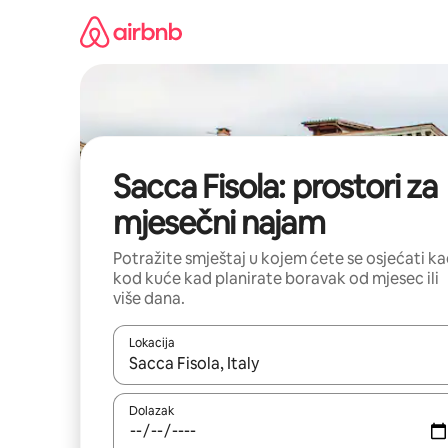
Prijeđi
na
sadržaj
Sacca Fisola: prostori za
mjesečni najam
Potražite smještaj u kojem ćete se osjećati k
kod kuće kad planirate boravak od mjesec ili
više dana.
Lokacija
Kada budu dostupni rezultati, moći ćete ih pregle
Dolazak