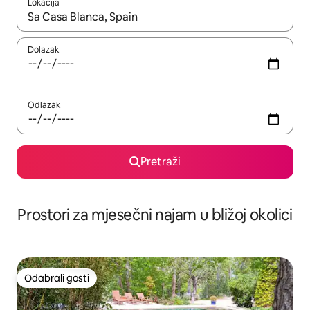
Lokacija
Kada budu dostupni rezultati, moći ćete ih pregledati koristeći
Dolazak
Odlazak
Pretraži
Prostori za mjesečni najam u bližoj okolici
Odabrali gosti
Odabrali gosti