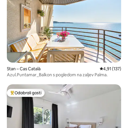
Stan – Cas Català
Prosječna ocje
4,91 (137)
Azul.Puntamar_Balkon s pogledom na zaljev Palma.
Odabrali gosti
Među najviše rangiranima s oznakom „Odabrali gosti”