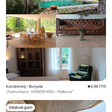
Kondominij – Bunyola
Prosječna ocje
4,96 (111)
„Tramuntana - HONOR NOU - Mallorca”
Odabrali gosti
Odabrali gosti