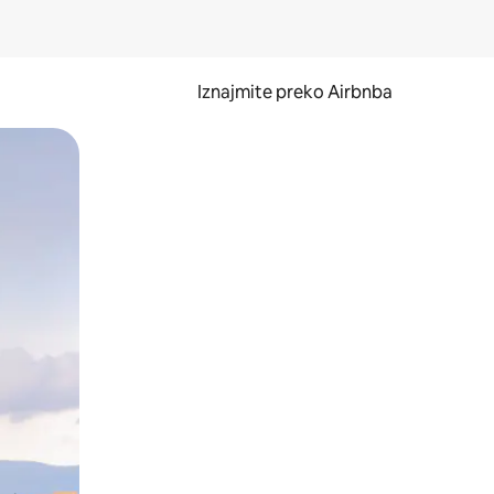
Iznajmite preko Airbnba
li prelaskom prstom po zaslonu.