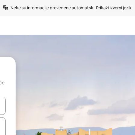
Neke su informacije prevedene automatski. 
Prikaži izvorni jezik
uće
dati koristeći se strelicama prema gore i prema dolje, kao i dodirom i