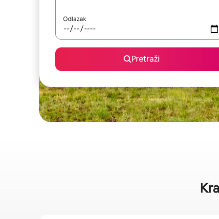
Odlazak
Pretraži
Kra