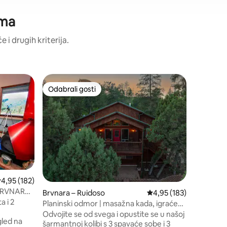
ama
 i drugih kriterija.
Brvnara 
Odabrali gosti
Odabr
nakom „Odabrali gosti”
Odabrali gosti
Među na
Jahanje 
Pobjegni
planinsku
besprijek
u prekra
paluba, p
losove u 
uživajte 
jezika, el
rosječna ocjena: 4,95/5, recenzija: 182
4,95 (182)
plišanom 
A BRVNARA
Brvnara – Ruidoso
Prosječna ocjena: 4,95/
4,95 (183)
masažnoj 
i
a i 2
udobnosti
Planinski odmor | masažna kada, igraće
uređaj. O
automate i planinarenje
Odvojite se od svega i opustite se u našoj
led na
uzvišenu 
šarmantnoj kolibi s 3 spavaće sobe i 3