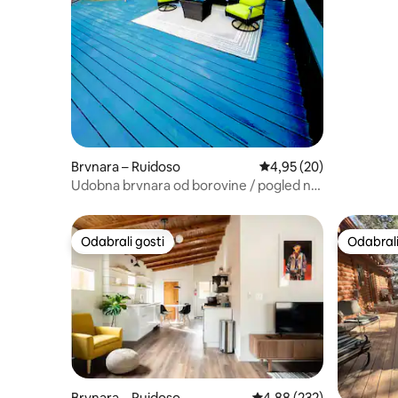
Brvnara – Ruidoso
Prosječna ocjena: 4,95/
4,95 (20)
Udobna brvnara od borovine / pogled na
planine / Midtown / Ski Apache
Odabrali gosti
Odabrali
Odabrali gosti
Odabrali
Brvnara – Ruidoso
Prosječna ocjena: 4,88/5
4,88 (232)