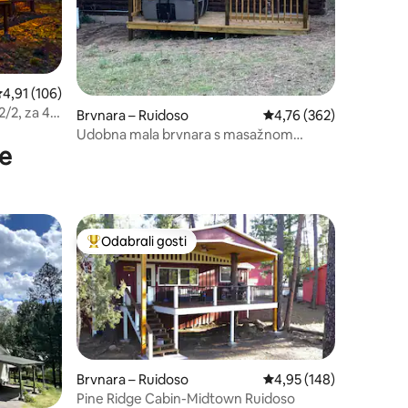
rosječna ocjena: 4,91/5, recenzija: 106
4,91 (106)
/2, za 4
Brvnara – Ruidoso
Prosječna ocjena: 4,76/
4,76 (362)
Udobna mala brvnara s masažnom
ce
kadom
Odabrali gosti
Među najviše rangiranima s oznakom „Odabrali gosti”
Brvnara – Ruidoso
Prosječna ocjena: 4,95/
4,95 (148)
Pine Ridge Cabin-Midtown Ruidoso