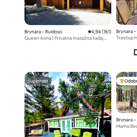
Brvnara –
Brvnara – Ruidoso
Prosječna ocjena: 4,94/5
4,94 (161)
Treetop 
Queen Anna | Privatna masažna kada,
prošetajte do Midtowna!
D
Superhost
Odabra
Superhost
Među naj
Brvnara –
Mama Bear