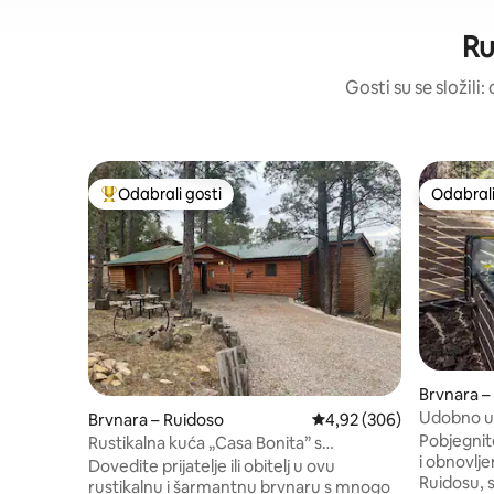
Ru
Gosti su se složili
Odabrali gosti
Odabrali
Među najviše rangiranima s oznakom „Odabrali gosti”
Odabrali
Brvnara –
Udobno ut
Brvnara – Ruidoso
Prosječna ocjena: 4,92/5
4,92 (306)
masažnom
Pobjegnit
Rustikalna kuća „Casa Bonita” s
i obnovlje
masažnom kadom
Dovedite prijatelje ili obitelj u ovu
Ruidosu, 
rustikalnu i šarmantnu brvnaru s mnogo