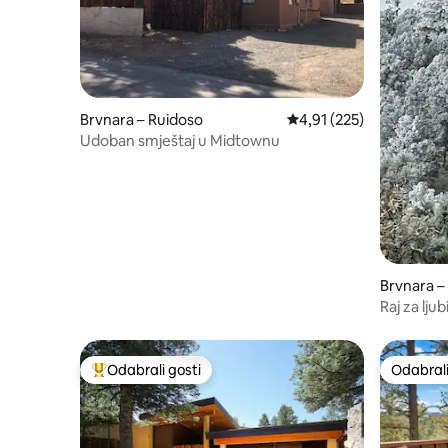
Brvnara – Ruidoso
Prosječna ocjena: 4,91/5
4,91 (225)
Udoban smještaj u Midtownu
Brvnara –
Raj za lju
kadom!
Odabrali gosti
Odabrali
Među najviše rangiranima s oznakom „Odabrali gosti”
Odabrali