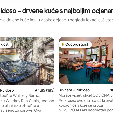
idoso – drvene kuće s najboljim ocjen
: ove drvene kuće imaju visoke ocjene u pogledu lokacije, čistoće
 gosti
Odabrali gosti
 gosti
Među najviše rangiranima s oz
Brvnara – Ruidoso
P
 Ruidoso
Prosječna ocjena: 4,89/5, recenzija: 183
4,89 (183)
Morate vidjeti slike! ODLIČN
očište Whiskey Run s
, recenzija: 306
S ODLIČNIM POGLEDOM + Wi-F
 kadom + pješačenje do grada
Prekrasna dvokatnica s 2 krevet
e u Whiskey Run Cabin, udobno
kupaonice s koje se pruža
no planinsko utočište u
NEVJEROJATAN neometan pog
savršeno za parove. Ova