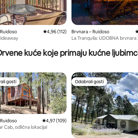
 Ruidoso
Prosječna ocjena: 4,96/5, recenzija: 112
4,96 (112)
Brvnara – Ruidoso
P
, recenzija: 161
Hideaway
La Tranquila: UDOBNA brvnara 2
osobe
rvene kuće koje primaju kućne ljubim
li gosti
Odabrali gosti
više rangiranima s oznakom „Odabrali gosti”
Odabrali gosti
 Ruidoso
Prosječna ocjena: 4,97/5, recenzija: 109
4,97 (109)
 Cab, odlična lokacija!