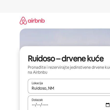
Prijeđi
na
sadržaj
Ruidoso – drvene kuće
Pronađite i rezervirajte jedinstvene drvene k
na Airbnbu
Lokacija
Kada budu dostupni rezultati, moći ćete ih pregle
Dolazak