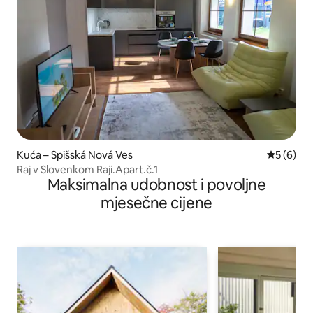
Kuća – Spišská Nová Ves
Prosječna
5 (6)
Raj v Slovenkom Raji.Apart.č.1
Maksimalna udobnost i povoljne
mjesečne cijene