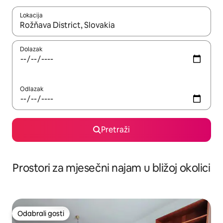
Lokacija
Kada budu dostupni rezultati, moći ćete ih pregledati koristeći
Dolazak
Odlazak
Pretraži
Prostori za mjesečni najam u bližoj okolici
Odabrali gosti
Odabrali gosti