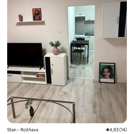
Stan – Rožňava
Prosječna ocje
4,93 (14)