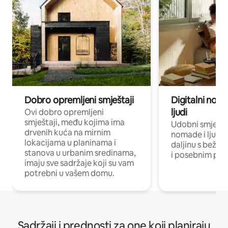
Dobro opremljeni smještaji
Digitalni noma
ljudi
Ovi dobro opremljeni
smještaji, među kojima ima
Udobni smještaj
drvenih kuća na mirnim
nomade i ljude 
lokacijama u planinama i
daljinu s bežič
stanova u urbanim sredinama,
i posebnim pro
imaju sve sadržaje koji su vam
potrebni u vašem domu.
Sadržaji i prednosti za one koji planiraju