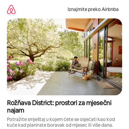
Prijeđi
na
Iznajmite preko Airbnba
sadržaj
Rožňava District: prostori za mjesečni
najam
Potražite smještaj u kojem ćete se osjećati kao kod
kuće kad planirate boravak od mjesec ili više dana.