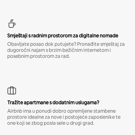
Smještaji s radnim prostorom za digitalne nomade
Obavljate posao dok putujete? Pronađite smještaj za
dugoročni najam s brzim bežičnim internetom i
posebnim prostorom za rad.
Tražite apartmane s dodatnim uslugama?
Airbnb ima u ponudi dobro opremljene stambene
prostore idealne za nove i postojeće zaposlenike te
one koji se zbog posla sele u drugi grad.