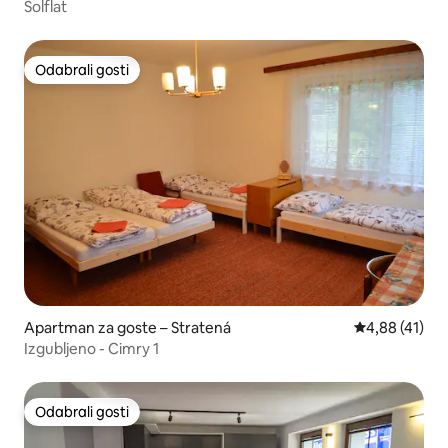
Solflat
Odabrali gosti
Odabrali gosti
Apartman za goste – Stratená
Prosječna ocje
4,88 (41)
Izgubljeno - Cimry 1
Odabrali gosti
Odabrali gosti