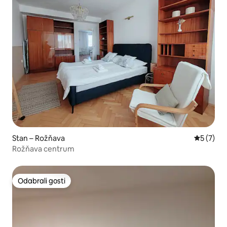
Stan – Rožňava
Prosječna
5 (7)
Rožňava centrum
Odabrali gosti
Odabrali gosti