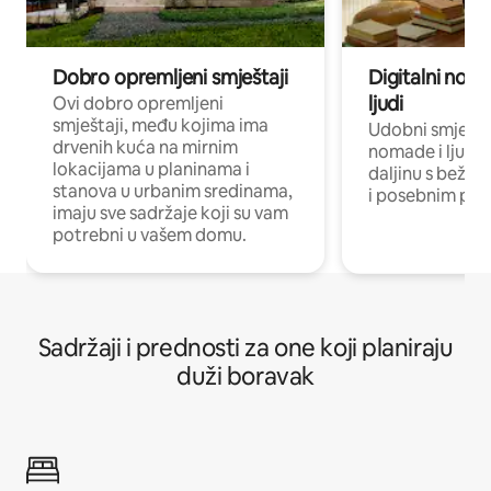
Dobro opremljeni smještaji
Digitalni noma
ljudi
Ovi dobro opremljeni
smještaji, među kojima ima
Udobni smještaj
drvenih kuća na mirnim
nomade i ljude 
lokacijama u planinama i
daljinu s bežič
stanova u urbanim sredinama,
i posebnim pro
imaju sve sadržaje koji su vam
potrebni u vašem domu.
Sadržaji i prednosti za one koji planiraju
duži boravak