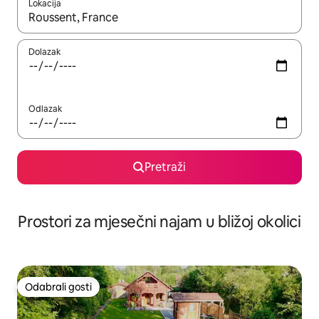
Lokacija
Kada budu dostupni rezultati, moći ćete ih pregledati koristeći
Dolazak
Odlazak
Pretraži
Prostori za mjesečni najam u bližoj okolici
Odabrali gosti
Odabrali gosti