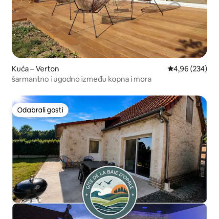
Kuća – Verton
Prosječna ocjen
4,96 (234)
šarmantno i ugodno između kopna i mora
Odabrali gosti
Odabrali gosti