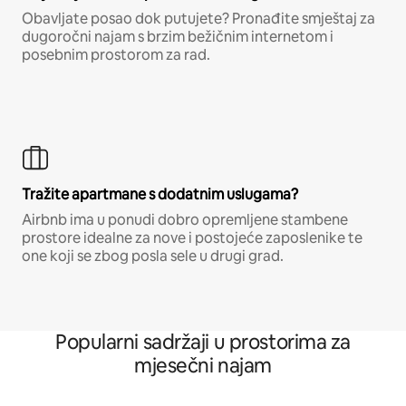
Obavljate posao dok putujete? Pronađite smještaj za
dugoročni najam s brzim bežičnim internetom i
posebnim prostorom za rad.
Tražite apartmane s dodatnim uslugama?
Airbnb ima u ponudi dobro opremljene stambene
prostore idealne za nove i postojeće zaposlenike te
one koji se zbog posla sele u drugi grad.
Popularni sadržaji u prostorima za
mjesečni najam