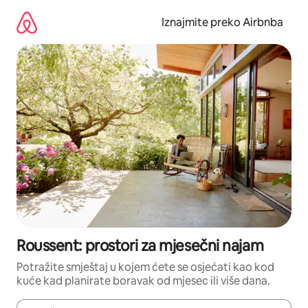
Prijeđi
na
Iznajmite preko Airbnba
sadržaj
Roussent: prostori za mjesečni najam
Potražite smještaj u kojem ćete se osjećati kao kod
kuće kad planirate boravak od mjesec ili više dana.