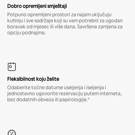
Dobro opremljeni smještaji
Potpuno opremljeni prostori za najam uključuju
kuhinju i sve sadržaje koji su vam potrebni za ugodan
boravak od mjesec ili više dana. Savršena zamjena za
opciju podnajma.
Fleksibilnost koju želite
Odaberite točne datume useljenja i iseljenja i
jednostavno ugovorite rezervaciju putem interneta,
bez dodatnih obveza ili papirologije.*