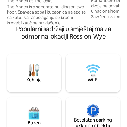
Romantično luksuz
The Annex at The Oaks
dvoje na privatno
The Annex is a separate building on two
u nacionalnom par
floor. Spavaća soba i kupaonica nalaze se
Savršeno za mede
na katu. Na raspolaganju su bračni
promatranje zvijez
krevet i kauč na razvlačenje.
ili posebne trenutk
Popularni sadržaji u smještajima za
Osiguravamo dodatno rublje za kauč na
panoramskim pogl
razvlačenje po cijeni od 15 £. Javite mi
odmor na lokaciji Ross-on-Wye
kroz lukoviti proz
ako vam je potreban kauč na
grede i udobno ogn
razvlačenje. Za pristup spavaćoj sobi
cjepanice i marshm
nalaze se vanjske stepenice. U prizemlju
bogatu košaru dob
se nalazi odličan stambeni prostor
ekskluzivan pris
otvorenog tlocrta. Postoji privatni
nebu, livadama, po
parking. Ross Town udaljen je kilometar i
čarobno utočište 
pol. NAPOMENA: aneks se nalazi pored
osmišljenim doživl
prometne glavne ceste, a promet se
Kuhinja
Wi-Fi
može čuti od aneksa.
Besplatan parking
Bazen
u sklopu objekta