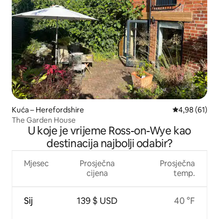
Kuća – Herefordshire
Prosječna ocje
4,98 (61)
The Garden House
U koje je vrijeme Ross-on-Wye kao
destinacija najbolji odabir?
Mjesec
Prosječna
Prosječna
cijena
temp.
Sij
139 $ USD
40 °F