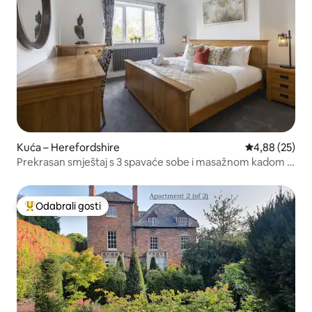
Kuća – Herefordshire
Prosječna ocje
4,88 (25)
Prekrasan smještaj s 3 spavaće sobe i masažnom kadom u
Ross-on-Wyeu
Odabrali gosti
Među najviše rangiranima s oznakom „Odabrali gosti”