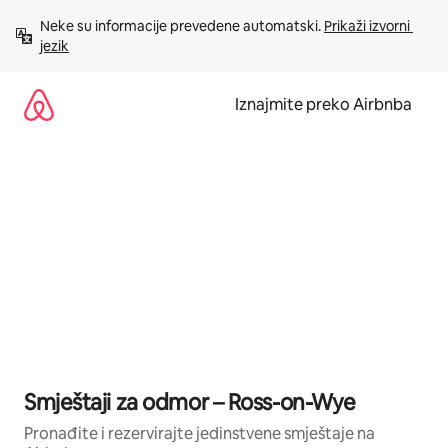
Prijeđi
Neke su informacije prevedene automatski. 
Prikaži izvorni 
na
jezik
sadržaj
Iznajmite preko Airbnba
Smještaji za odmor – Ross-on-Wye
Pronađite i rezervirajte jedinstvene smještaje na