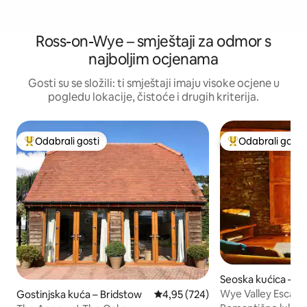
Ross-on-Wye – smještaji za odmor s
najboljim ocjenama
Gosti su se složili: ti smještaji imaju visoke ocjene u
pogledu lokacije, čistoće i drugih kriterija.
Odabrali gosti
Odabrali gosti
Među najviše rangiranima s oznakom „Odabrali gosti”
Među najviše ran
Seoska kućica – Sve
Wye Valley Escap
Gostinjska kuća – Bridstow
Prosječna ocjena: 4,95/5, recenzi
4,95 (724)
potkrovlje na iman