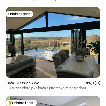
Odabrali gosti
Odabrali gosti
Kuća – Ross-on-Wye
Prosječna oc
4,9 (71)
Luksuzna obiteljska kuća s pitoresknim pogledom
Odabrali gosti
Među najviše rangiranima s oznakom „Odabrali gosti”