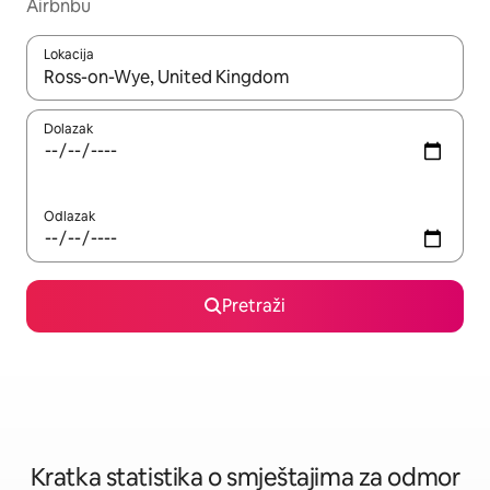
Airbnbu
Lokacija
Kada budu dostupni rezultati, moći ćete ih pregledati koristeći
Dolazak
Odlazak
Pretraži
Kratka statistika o smještajima za odmor