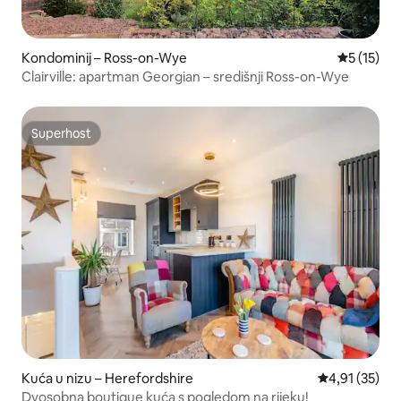
Kondominij – Ross-on-Wye
Prosječna 
5 (15)
Clairville: apartman Georgian – središnji Ross-on-Wye
Superhost
Superhost
Kuća u nizu – Herefordshire
Prosječna ocje
4,91 (35)
Dvosobna boutique kuća s pogledom na rijeku!