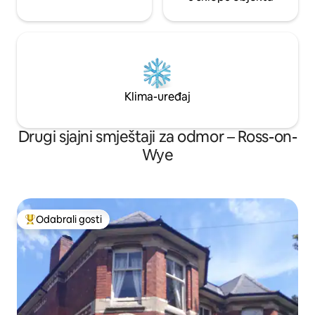
Klima-uređaj
Drugi sjajni smještaji za odmor – Ross-on-
Wye
Odabrali gosti
Među najviše rangiranima s oznakom „Odabrali gosti”