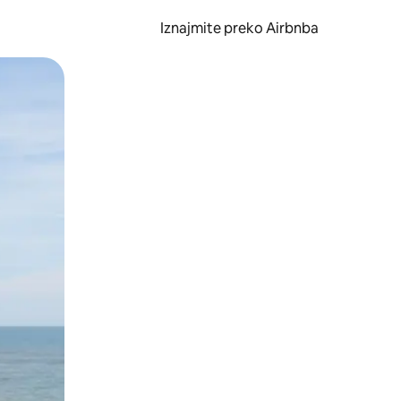
Iznajmite preko Airbnba
li prelaskom prstom po zaslonu.