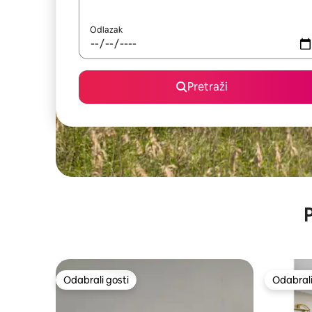
Odlazak
Pretraži
P
Odabrali gosti
Odabrali
Odabrali gosti
Odabrali