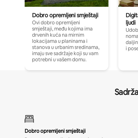
Dobro opremljeni smještaji
Digit
ljudi
Ovi dobro opremljeni
smještaji, među kojima ima
Udobn
drvenih kuća na mirnim
nomad
lokacijama u planinama i
dalji
stanova u urbanim sredinama,
i pos
imaju sve sadržaje koji su vam
potrebni u vašem domu.
Sadrža
Dobro opremljeni smještaji