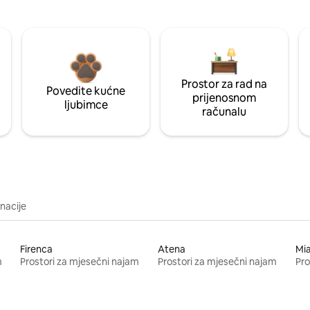
Prostor za rad na
Povedite kućne
prijenosnom
ljubimce
računalu
inacije
Firenca
Atena
Mi
m
Prostori za mjesečni najam
Prostori za mjesečni najam
Pro