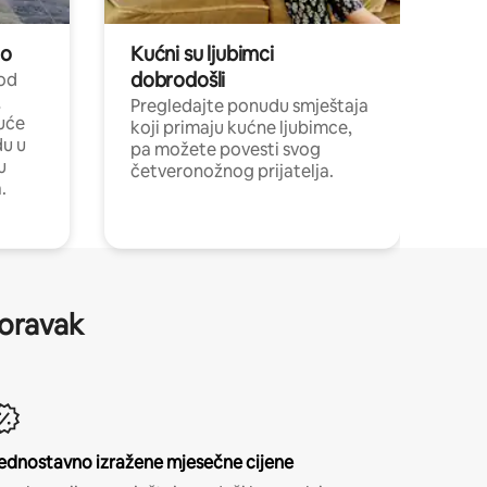
no
Kućni su ljubimci
dobrodošli
 od
,
Pregledajte ponudu smještaja
uće
koji primaju kućne ljubimce,
du u
pa možete povesti svog
u
četveronožnog prijatelja.
.
boravak
ednostavno izražene mjesečne cijene