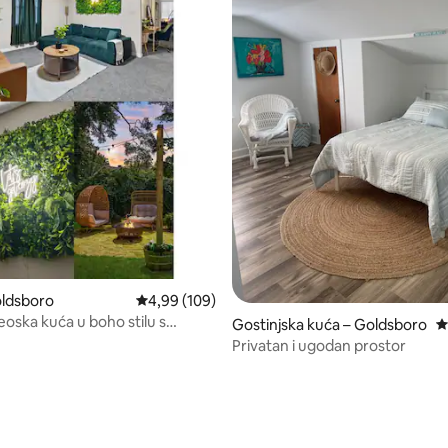
oldsboro
Prosječna ocjena: 4,99/5, recenzija: 109
4,99 (109)
oska kuća u boho stilu s
Gostinjska kuća – Goldsboro
P
tražnjem dvorištu! Za 6 gostiju
Privatan i ugodan prostor