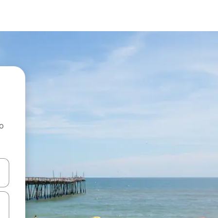
ao
dati koristeći se strelicama prema gore i prema dolje, kao i dodirom i