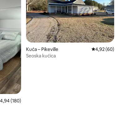
Kuća – Pikeville
Prosječna ocjena: 4,92
4,92 (60)
Seoska kućica
rosječna ocjena: 4,94/5, recenzija: 180
4,94 (180)