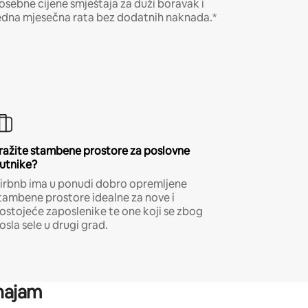
osebne cijene smještaja za duži boravak i
edna mjesečna rata bez dodatnih naknada.*
ražite stambene prostore za poslovne
utnike?
irbnb ima u ponudi dobro opremljene
tambene prostore idealne za nove i
ostojeće zaposlenike te one koji se zbog
osla sele u drugi grad.
 najam