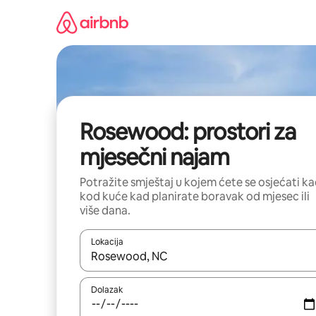
Prijeđi
na
sadržaj
Rosewood: prostori za
mjesečni najam
Potražite smještaj u kojem ćete se osjećati k
kod kuće kad planirate boravak od mjesec ili
više dana.
Lokacija
Kada budu dostupni rezultati, moći ćete ih pregle
Dolazak