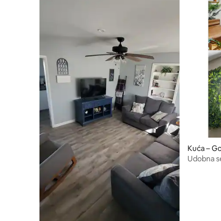
Kuća – G
Udobna se
oazom u s