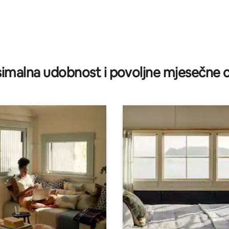
5, recenzija: 57
imalna udobnost i povoljne mjesečne c