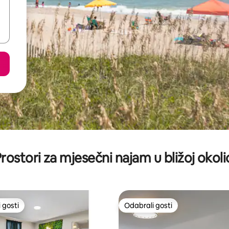
rostori za mjesečni najam u bližoj okoli
 gosti
Odabrali gosti
 gosti
Odabrali gosti