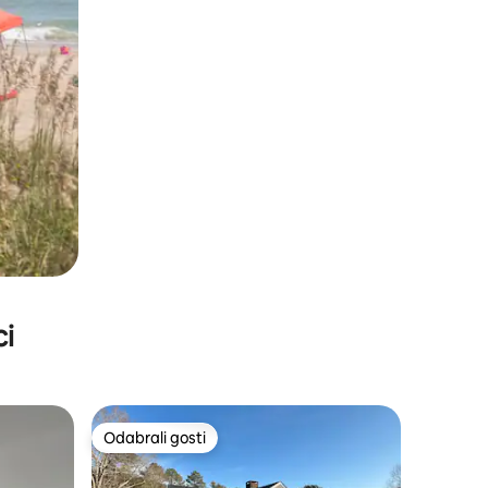
ci
Odabrali gosti
Odabrali gosti