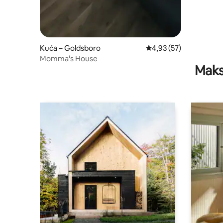
Kuća – Goldsboro
Prosječna ocjena: 4,93/
4,93 (57)
Momma's House
Maks