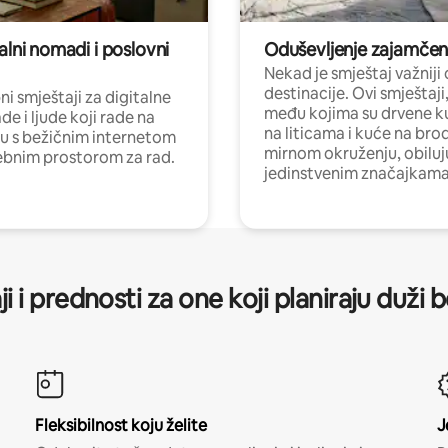
alni nomadi i poslovni
Oduševljenje zajamče
Nekad je smještaj važniji
destinacije. Ovi smještaji
i smještaji za digitalne
među kojima su drvene k
e i ljude koji rade na
na liticama i kuće na bro
nu s bežičnim internetom
mirnom okruženju, obiluj
ebnim prostorom za rad.
jedinstvenim značajkama
ji i prednosti za one koji planiraju duži 
Fleksibilnost koju želite
J