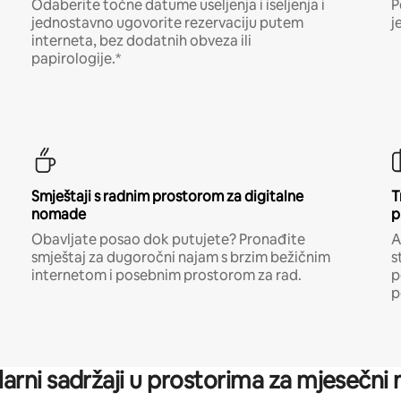
Odaberite točne datume useljenja i iseljenja i
P
jednostavno ugovorite rezervaciju putem
j
interneta, bez dodatnih obveza ili
papirologije.*
Smještaji s radnim prostorom za digitalne
T
nomade
p
Obavljate posao dok putujete? Pronađite
A
smještaj za dugoročni najam s brzim bežičnim
s
internetom i posebnim prostorom za rad.
p
p
arni sadržaji u prostorima za mjesečni